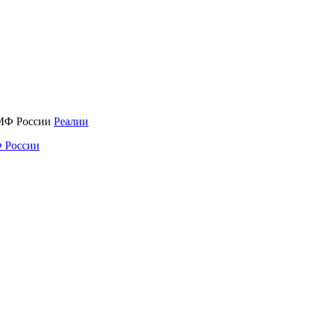
Реалии
 России