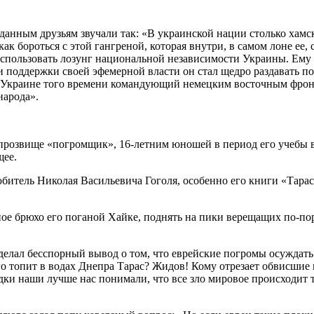
анным друзьям звучали так: «В украинской нации столько хамск
как бороться с этой гангреной, которая внутри, в самом лоне ее,
использовать лозунг национальной независимости Украины. Ему
ади поддержки своей эфемерной власти он стал щедро раздавать 
об Украине того времени командующий немецким восточным фрон
народа».
 прозвище «погромщик», 16-летним юношей в период его учебы
щее.
битель Николая Васильевича Гоголя, особенно его книги «Тарас
ое брюхо его поганой Хайке, поднять на пики верещащих по-поро
делал бесспорный вывод о том, что еврейские погромы осуждать н
 топит в водах Днепра Тарас? Жидов! Кому отрезает обвисшие 
редки наши лучше нас понимали, что все зло мировое происходит 