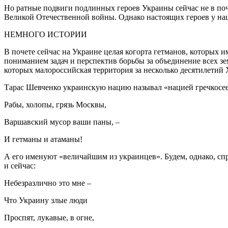
Но ратные подвиги подлинных героев Украины сейчас не в поче
Великой Отечественной войны. Однако настоящих героев у на
НЕМНОГО ИСТОРИИ
В почете сейчас на Украине целая когорта гетманов, которы
пониманием задач и перспектив борьбы за объединение всех з
которых малороссийская территория за несколько десятилетий X
Тарас Шевченко украинскую нацию называл «нацией гречкосее
Рабы, холопы, грязь Москвы,
Варшавский мусор ваши паны, –
И гетманы и атаманы!
А его именуют «величайшим из украинцев». Будем, однако, спр
и сейчас:
Небезразлично это мне –
Что Украину злые люди
Проспят, лукавые, в огне,