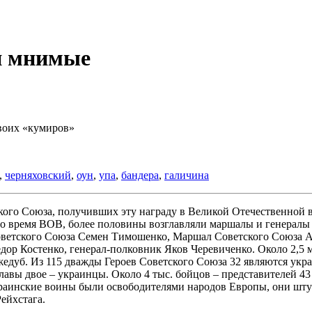
и мнимые
воих «кумиров»
,
черняховский
,
оун
,
упа
,
бандера
,
галичина
кого Союза, получивших эту награду в Великой Отечественной в
и во время ВОВ, более половины возглавляли маршалы и генерал
ветского Союза Семен Тимошенко, Маршал Советского Союза А
дор Костенко, генерал-полковник Яков Черевиченко. Около 2,5
жедуб. Из 115 дважды Героев Советского Союза 32 являются ук
авы двое – украинцы. Около 4 тыс. бойцов – представителей 43
краинские воины были освободителями народов Европы, они шту
ейхстага.