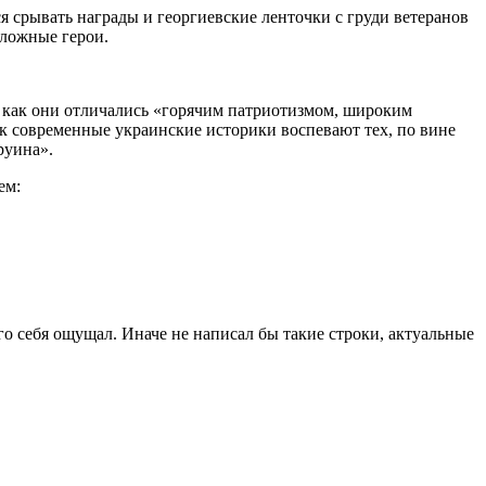
 срывать награды и георгиевские ленточки с груди ветеранов
 ложные герои.
у как они отличались «горячим патриотизмом, широким
к современные украинские историки воспевают тех, по вине
руина».
ем:
о себя ощущал. Иначе не написал бы такие строки, актуальные