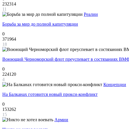
232314
11
Реалии
Борьба за мир до полной капитуляции
0
371964
18
Воюющий Черноморский флот преуспевает в состязаниях ВМФ
0
224120
4
Концепции
На Балканах готовится новый прокси-конфликт
0
153262
15
Армии