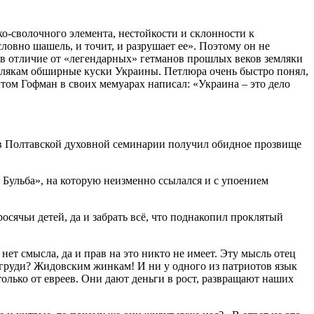
о-сволочного элемента, нестойкости и склонности к
 словно шашель, и точит, и разрушает ее». Поэтому он не
 в отличие от «легендарных» гетманов прошлых веков земляки
полякам обширные куски Украины. Петлюра очень быстро понял,
том Гофман в своих мемуарах написал: «Украина – это дело
 в Полтавской духовной семинарии получил обидное прозвище
 Бульба», на которую неизменно ссылался и с упоением
сячьи детей, да и забрать всё, что поднакопил проклятый
ет смысла, да и прав на это никто не имеет. Эту мысль отец
груди? Жидовским жинкам! И ни у одного из патриотов язык
только от евреев. Они дают деньги в рост, развращают наших