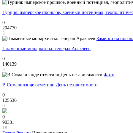
Турция: имперское прошлое, военный потенциал, геополитиче
0
204770
5
Заметки на погон
Пламенные монархисты: генерал Аракчеев
0
140139
3
Фото
В Сомалилэнде отметили День независимости
0
125536
0
0
90381
18
Газета
Реалии
Интернет-версия