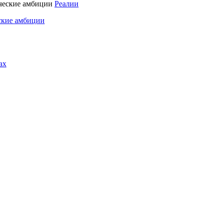
Реалии
ские амбиции
ах