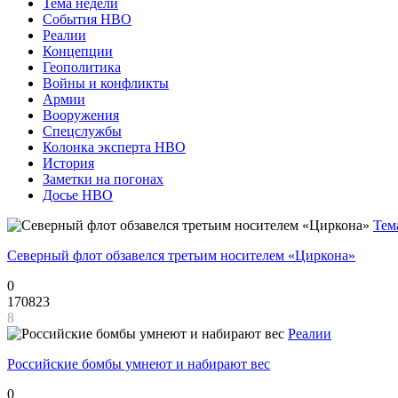
Тема недели
События НВО
Реалии
Концепции
Геополитика
Войны и конфликты
Армии
Вооружения
Спецслужбы
Колонка эксперта НВО
История
Заметки на погонах
Досье НВО
Тем
Северный флот обзавелся третьим носителем «Циркона»
0
170823
8
Реалии
Российские бомбы умнеют и набирают вес
0