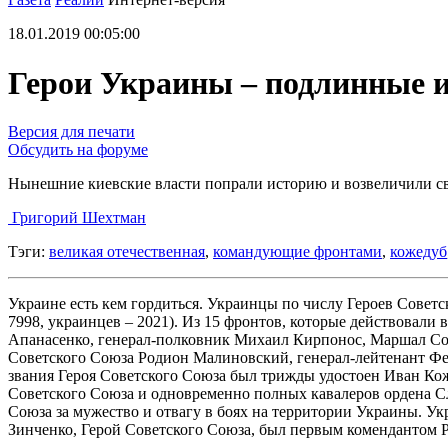
18.01.2019 00:05:00
Герои Украины – подлинные 
Версия для печати
Обсудить на форуме
Нынешние киевские власти попрали историю и возвеличили с
Григорий Шехтман
Тэги:
великая отечественная
,
командующие фронтами
,
кожедуб
Украине есть кем гордиться. Украинцы по числу Героев Советс
7998, украинцев – 2021). Из 15 фронтов, которые действовал
Апанасенко, генерал-полковник Михаил Кирпонос, Маршал Со
Советского Союза Родион Малиновский, генерал-лейтенант Фе
звания Героя Советского Союза был трижды удостоен Иван Ко
Советского Союза и одновременно полных кавалеров ордена Сл
Союза за мужество и отвагу в боях на территории Украины. У
Зинченко, Герой Советского Союза, был первым комендантом Р