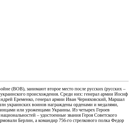
ойне (ВОВ), занимают второе место после русских (русских –
ы украинского происхождения. Среди них: генерал армии Иосиф
ндрей Еременко, генерал армии Иван Черняховский, Маршал
 млн украинских воинов награждены орденами и медалями,
раинцами или уроженцами Украины. Из четырех Героев
 национальностей – удостоенные звания Героя Советского
рмовали Берлин, а командир 756-го стрелкового полка Федор