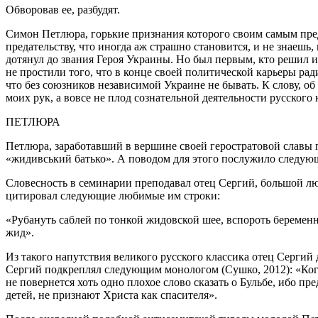
Обворовав ее, разбудят.
Симон Петлюра, горькие признания которого своим самым пред
предательству, что иногда аж страшно становится, и не знаешь, 
дотянул до звания Героя Украины. Но был первым, кто решил 
не простили того, что в конце своей политической карьеры р
что без союзников независимой Украине не бывать. К слову, 
моих рук, а вовсе не плод сознательной деятельности русского 
ПЕТЛЮРА
Петлюра, заработавший в вершине своей геростратовой славы
«жидивський батько». А поводом для этого послужило следую
Словесность в семинарии преподавал отец Сергий, большой лю
цитировал следующие любимые им строки:
«Рубануть саблей по тонкой жидовской шее, вспороть беременн
жид».
Из такого напутствия великого русского классика отец Сергий 
Сергий подкреплял следующим монологом (Сушко, 2012): «Кого
не повернется хоть одно плохое слово сказать о Бульбе, ибо п
детей, не признают Христа как спасителя».