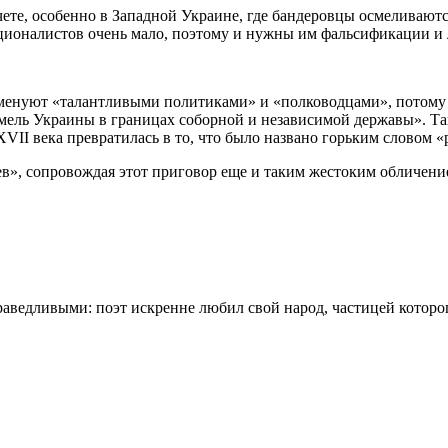
те, особенно в Западной Украине, где бандеровцы осмеливаются
ционалистов очень мало, поэтому и нужны им фальсификации и
х именуют «талантливыми политиками» и «полководцами», потом
емель Украины в границах соборной и независимой державы». Та
VII века превратилась в то, что было названо горьким словом «
в», сопровождая этот приговор еще и таким жестоким обличени
аведливыми: поэт искренне любил свой народ, частицей которог