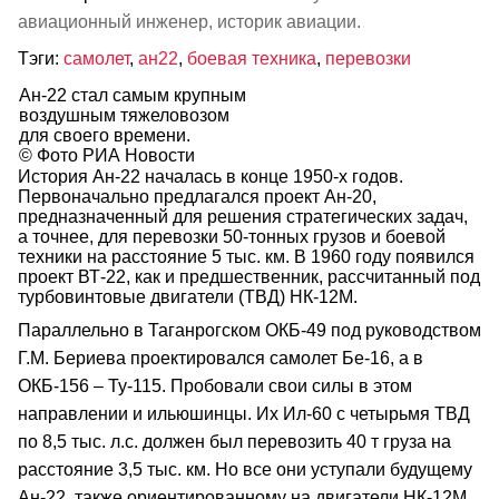
авиационный инженер, историк авиации.
Тэги:
самолет
,
ан22
,
боевая техника
,
перевозки
Ан-22 стал самым крупным
воздушным тяжеловозом
для своего времени.
© Фото РИА Новости
История Ан‑22 началась в конце 1950‑х годов.
Первоначально предлагался проект Ан‑20,
предназначенный для решения стратегических задач,
а точнее, для перевозки 50‑тонных грузов и боевой
техники на расстояние 5 тыс. км. В 1960 году появился
проект ВТ‑22, как и предшественник, рассчитанный под
турбовинтовые двигатели (ТВД) НК‑12М.
Параллельно в Таганрогском ОКБ‑49 под руководством
Г.М. Бериева проектировался самолет Бе‑16, а в
ОКБ‑156 – Ту‑115. Пробовали свои силы в этом
направлении и ильюшинцы. Их Ил‑60 с четырьмя ТВД
по 8,5 тыс. л.с. должен был перевозить 40 т груза на
расстояние 3,5 тыс. км. Но все они уступали будущему
Ан‑22, также ориентированному на двигатели НК‑12М.