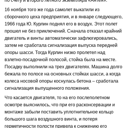
по счету и второго летного экземпляра «Антея».
16 ноября того же года самолет выкатили из
сборочного цеха предприятия, и в январе следующего,
1966 года Ю. Курлин поднял его в воздух. Этот полет
прошел не без приключений. Сначала отказал крайний
двигатель и винты автоматически зафлюгировались,
затем не сработала сигнализация выпуска передней
опоры шасси. Тогда Курлин низко пролетел над
взлетно‑посадочной полосой, стойка была на месте.
Посадку выполнили на трех двигателях. Машина долго
бежала по полосе на основных стойках шасси, а когда
колеса носовой опоры коснулась бетона – сработала
сигнализация выпущенного положения.
Что касается двигателя, то на его послеполетном
осмотре выяснилось, что при его расконсервации и
монтаже забыли поставить уплотнительное кольцо
большого шага воздушного винта, и потеря
герметичности полости привела к снижению его