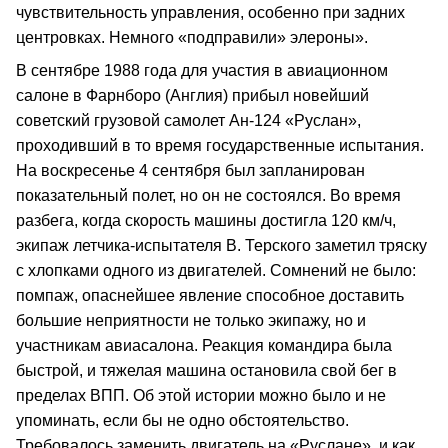
чувствительность управления, особенно при задних
центровках. Немного «подправили» элероны».
В сентябре 1988 года для участия в авиационном
салоне в Фарнборо (Англия) прибыл новейший
советский грузовой самолет Ан‑124 «Руслан»,
проходивший в то время государственные испытания.
На воскресенье 4 сентября был запланирован
показательный полет, но он не состоялся. Во время
разбега, когда скорость машины достигла 120 км/ч,
экипаж летчика‑испытателя В. Терского заметил тряску
с хлопками одного из двигателей. Сомнений не было:
помпаж, опаснейшее явление способное доставить
большие неприятности не только экипажу, но и
участникам авиасалона. Реакция командира была
быстрой, и тяжелая машина остановила свой бег в
пределах ВПП. Об этой истории можно было и не
упоминать, если бы не одно обстоятельство.
Требовалось заменить двигатель на «Руслане», и как