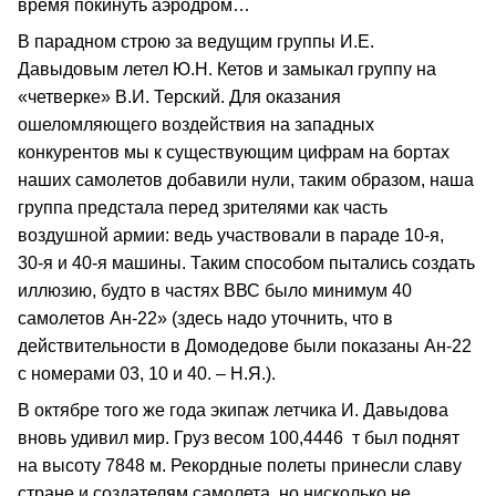
время покинуть аэродром…
В парадном строю за ведущим группы И.Е.
Давыдовым летел Ю.Н. Кетов и замыкал группу на
«четверке» В.И. Терский. Для оказания
ошеломляющего воздействия на западных
конкурентов мы к существующим цифрам на бортах
наших самолетов добавили нули, таким образом, наша
группа предстала перед зрителями как часть
воздушной армии: ведь участвовали в параде 10‑я,
30‑я и 40‑я машины. Таким способом пытались создать
иллюзию, будто в частях ВВС было минимум 40
самолетов Ан‑22» (здесь надо уточнить, что в
действительности в Домодедове были показаны Ан‑22
с номерами 03, 10 и 40. – Н.Я.).
В октябре того же года экипаж летчика И. Давыдова
вновь удивил мир. Груз весом 100,4446 т был поднят
на высоту 7848 м. Рекордные полеты принесли славу
стране и создателям самолета, но нисколько не