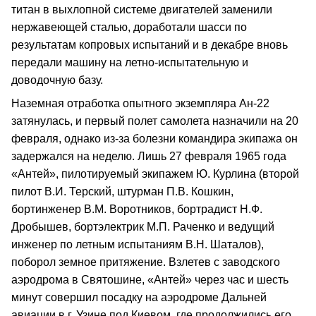
титан в выхлопной системе двигателей заменили
нержавеющей сталью, доработали шасси по
результатам копровых испытаний и в декабре вновь
передали машину на летно‑испытательную и
доводочную базу.
Наземная отработка опытного экземпляра Ан‑22
затянулась, и первый полет самолета назначили на 20
февраля, однако из‑за болезни командира экипажа он
задержался на неделю. Лишь 27 февраля 1965 года
«Антей», пилотируемый экипажем Ю. Курлина (второй
пилот В.И. Терский, штурман П.В. Кошкин,
бортинженер В.М. Воротников, бортрадист Н.Ф.
Дробышев, бортэлектрик М.П. Раченко и ведущий
инженер по летным испытаниям В.Н. Шаталов),
поборол земное притяжение. Взлетев с заводского
аэродрома в Святошине, «Антей» через час и шесть
минут совершил посадку на аэродроме Дальней
авиации в г. Узине под Киевом, где продолжились его