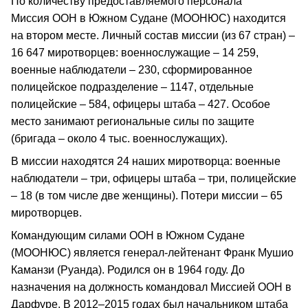
По количеству предоставляемого персонала
Миссия ООН в Южном Судане (МООНЮС) находится
на втором месте. Личный состав миссии (из 67 стран) –
16 647 миротворцев: военнослужащие – 14 259,
военные наблюдатели – 230, сформированное
полицейское подразделение – 1147, отдельные
полицейские – 584, офицеры штаба – 427. Особое
место занимают региональные силы по защите
(бригада – около 4 тыс. военнослужащих).
В миссии находятся 24 наших миротворца: военные
наблюдатели – три, офицеры штаба – три, полицейские
– 18 (в том числе две женщины). Потери миссии – 65
миротворцев.
Командующим силами ООН в Южном Судане
(МООНЮС) является генерал‑лейтенант Франк Мушио
Каманзи (Руанда). Родился он в 1964 году. До
назначения на должность командовал Миссией ООН в
Дарфуре. В 2012–2015 годах был начальником штаба