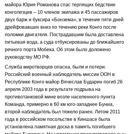
майора Юрия Романова спас терпящих бедствие
конголезцев – 10 членов экипажа и 45 пассажиров
двух барж и буксира «Бонзема», в течение пяти дней
дрейфовавших вниз по течению реки Конго после
поломки двигателя. Пострадавшим была доставлена
питьевая вода, а суда отбуксированы до ближайшего
речного порта Мобека. Об этом было доложено
руководству МО РФ.
Служба миротворцев опасна, были и потери.
Российский военный наблюдатель миссии ООН в
Республике Конго майор Вячеслав Бударин погиб 26
апреля 2003 года в результате подрыва на
противотанковой мине возле населенного пункта
Команда, примерно в 60 км юго‑западнее Буниа,
второй наблюдатель был тяжело ранен. Летом 2011
года в российском посольстве в Киншасе была
установлена памятная доска в память погибшего