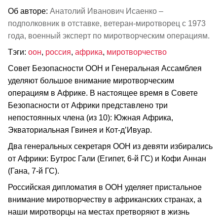
Об авторе:
Анатолий Иванович Исаенко –
подполковник в отставке, ветеран‑миротворец с 1973
года, военный эксперт по миротворческим операциям.
Тэги:
оон
,
россия
,
африка
,
миротворчество
Совет Безопасности ООН и Генеральная Ассамблея
уделяют большое внимание миротворческим
операциям в Африке. В настоящее время в Совете
Безопасности от Африки представлено три
непостоянных члена (из 10): Южная Африка,
Экваториальная Гвинея и Кот‑д’Ивуар.
Два генеральных секретаря ООН из девяти избирались
от Африки: Бутрос Гали (Египет, 6‑й ГС) и Кофи Аннан
(Гана, 7‑й ГС).
Российская дипломатия в ООН уделяет пристальное
внимание миротворчеству в африканских странах, а
наши миротворцы на местах претворяют в жизнь