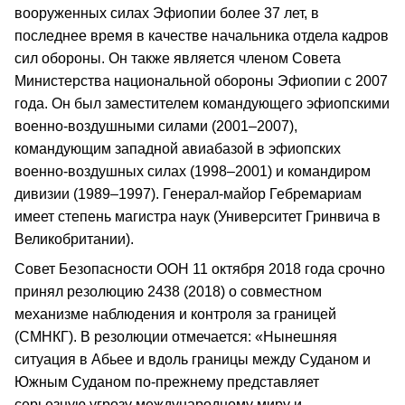
вооруженных силах Эфиопии более 37 лет, в
последнее время в качестве начальника отдела кадров
сил обороны. Он также является членом Совета
Министерства национальной обороны Эфиопии с 2007
года. Он был заместителем командующего эфиопскими
военно‑воздушными силами (2001–2007),
командующим западной авиабазой в эфиопских
военно‑воздушных силах (1998–2001) и командиром
дивизии (1989–1997). Генерал‑майор Гебремариам
имеет степень магистра наук (Университет Гринвича в
Великобритании).
Совет Безопасности ООН 11 октября 2018 года срочно
принял резолюцию 2438 (2018) о совместном
механизме наблюдения и контроля за границей
(СМНКГ). В резолюции отмечается: «Нынешняя
ситуация в Абьее и вдоль границы между Суданом и
Южным Суданом по‑прежнему представляет
серьезную угрозу международному миру и