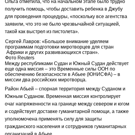
Ольга отметила, что на начальном этапе было трудно
получить помощь, чтобы доставить ребенка в Джубу
для проведения процедуры, «поскольку все агентства
заявили, что это не было чрезвычайной ситуацией,
такой как выстрел из пистолета».
Сергей Лавров: «Большое внимание уделяем
программам подготовки миротворцев для стран
Африки и других развивающихся стран».
Фото Reuters
Между республиками Судан и Южный Судан действует
еще одна миссия – это Временные силы ООН по
обеспечению безопасности в Абьее (ЮНИСФА) – в
миссии два российских миротворца.
Район Абьей – спорная территория между Суданом и
Южным Суданом. Временная миссия контролирует
очаг напряженности на границе между севером и югом
и содействует доставке гуманитарной помощи, а также
уполномочена применять силу для защиты
гражданского населения и сотрудников гуманитарных
организаций в Абьее.