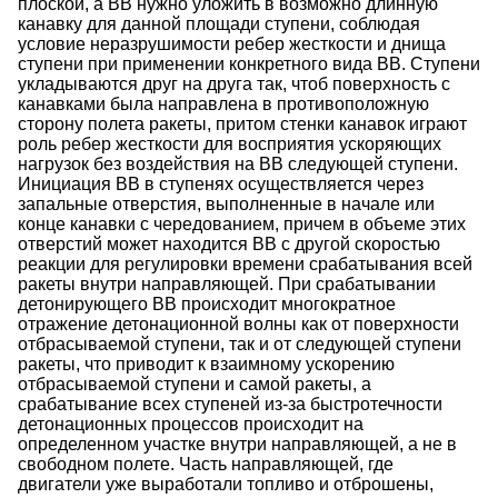
плоской, а ВВ нужно уложить в возможно длинную
канавку для данной площади ступени, соблюдая
условие неразрушимости ребер жесткости и днища
ступени при применении конкретного вида ВВ. Ступени
укладываются друг на друга так, чтоб поверхность с
канавками была направлена в противоположную
сторону полета ракеты, притом стенки канавок играют
роль ребер жесткости для восприятия ускоряющих
нагрузок без воздействия на ВВ следующей ступени.
Инициация ВВ в ступенях осуществляется через
запальные отверстия, выполненные в начале или
конце канавки с чередованием, причем в объеме этих
отверстий может находится ВВ с другой скоростью
реакции для регулировки времени срабатывания всей
ракеты внутри направляющей. При срабатывании
детонирующего ВВ происходит многократное
отражение детонационной волны как от поверхности
отбрасываемой ступени, так и от следующей ступени
ракеты, что приводит к взаимному ускорению
отбрасываемой ступени и самой ракеты, а
срабатывание всех ступеней из-за быстротечности
детонационных процессов происходит на
определенном участке внутри направляющей, а не в
свободном полете. Часть направляющей, где
двигатели уже выработали топливо и отброшены,