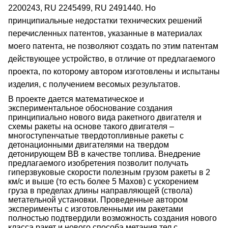
2200243, RU 2245499, RU 2491440. Но
принципиальные недостатки технических решений
перечисленных патентов, указанные в материалах
моего патента, не позволяют создать по этим патентам
действующее устройство, в отличие от предлагаемого
проекта, по которому автором изготовлены и испытаны
изделия, с получением весомых результатов.
В проекте дается математическое и
экспериментальное обоснование создания
принципиально нового вида ракетного двигателя и
схемы ракеты на основе такого двигателя –
многоступенчатые твердотопливные ракеты с
детонационными двигателями на твердом
детонирующем ВВ в качестве топлива. Внедрение
предлагаемого изобретения позволит получать
гиперзвуковые скорости полезным грузом ракеты в 2
км/с и выше (то есть более 5 Махов) с ускорением
груза в пределах длины направляющей (ствола)
метательной установки. Проведенные автором
эксперименты с изготовленными им ракетами
полностью подтвердили возможность создания нового
класса ракет и нового способа метания тел с