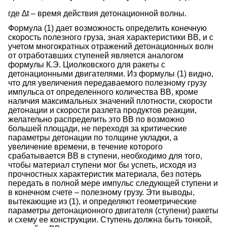
где ∆t – время действия детонационной волны.
Формула (1) дает возможность определить конечную
скорость полезного груза, зная характеристики ВВ, и с
учетом многократных отражений детонационных волн
от отработавших ступеней является аналогом
формулы К.Э. Циолковского для ракеты с
детонационными двигателями. Из формулы (1) видно,
что для увеличения передаваемого полезному грузу
импульса от определенного количества ВВ, кроме
наличия максимальных значений плотности, скорости
детонации и скорости разлета продуктов реакции,
желательно распределить это ВВ по возможно
большей площади, не переходя за критические
параметры детонации по толщине укладки, а
увеличение времени, в течение которого
срабатывается ВВ в ступени, необходимо для того,
чтобы материал ступени мог бы успеть, исходя из
прочностных характеристик материала, без потерь
передать в полной мере импульс следующей ступени и
в конечном счете – полезному грузу. Эти выводы,
вытекающие из (1), и определяют геометрические
параметры детонационного двигателя (ступени) ракеты
и схему ее конструкции. Ступень должна быть тонкой,