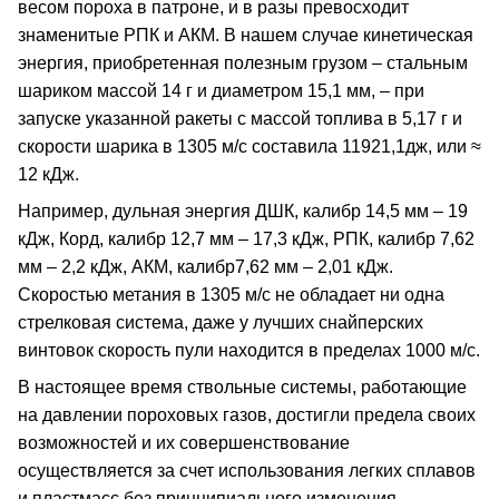
весом пороха в патроне, и в разы превосходит
знаменитые РПК и АКМ. В нашем случае кинетическая
энергия, приобретенная полезным грузом – стальным
шариком массой 14 г и диаметром 15,1 мм, – при
запуске указанной ракеты с массой топлива в 5,17 г и
скорости шарика в 1305 м/с составила 11921,1дж, или ≈
12 кДж.
Например, дульная энергия ДШК, калибр 14,5 мм – 19
кДж, Корд, калибр 12,7 мм – 17,3 кДж, РПК, калибр 7,62
мм – 2,2 кДж, АКМ, калибр7,62 мм – 2,01 кДж.
Скоростью метания в 1305 м/с не обладает ни одна
стрелковая система, даже у лучших снайперских
винтовок скорость пули находится в пределах 1000 м/с.
В настоящее время ствольные системы, работающие
на давлении пороховых газов, достигли предела своих
возможностей и их совершенствование
осуществляется за счет использования легких сплавов
и пластмасс без принципиального изменения