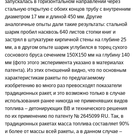
запускалась в горизонтальном направлении через
стальную открытую с обоих концов трубу с внутренним
диаметром 17 мм и длиной 450 мм. Другие
аналогичные опыты дали такие результаты: стальной
шарик пробил насквозь 640 листов стопки книг и
застрял в штукатурке кирпичной стены на глубине 25
мм, а в другом опыте шарик углубился в торец сухого
соснового бруса сечением 150Х150 мм на глубину 140
мм (фото этого эксперимента указано в материалах
патента). Из этих отношений видно, что по основным
характеристикам ракеты по предлагаемому
изобретению во много раз превосходят показатели
традиционных ракет, и это возможно только в случае
использования ранее никогда не применявших видов
топлива – детонирующих ВВ и технического решения
по их применению по патенту № 2645099 RU. Так, в
традиционных ракетах масса топлива составляет 90%
и более от массы всей ракеты, а в данном случае –