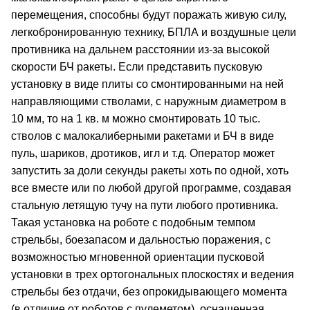
перемещения, способны будут поражать живую силу,
легкобронированную технику, БПЛА и воздушные цели
противника на дальнем расстоянии из-за высокой
скорости БЧ ракеты. Если представить пусковую
установку в виде плиты со смонтированными на ней
направляющими стволами, с наружным диаметром в
10 мм, то на 1 кв. м можно смонтировать 10 тыс.
стволов с малокалиберными ракетами и БЧ в виде
пуль, шариков, дротиков, игл и т.д. Оператор может
запустить за доли секунды ракеты хоть по одной, хоть
все вместе или по любой другой программе, создавая
стальную летящую тучу на пути любого противника.
Такая установка на роботе с подобным темпом
стрельбы, боезапасом и дальностью поражения, с
возможностью мгновенной ориентации пусковой
установки в трех ортогональных плоскостях и ведения
стрельбы без отдачи, без опрокидывающего момента
(в отличие от роботов с пулеметом), оснащенная