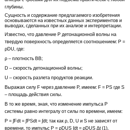
глубины.
Сущность и содержание предлагаемого изобретения
основываются на известных данных экспериментов и
выводах, сделанных при их анализе и интерпретации.
Известно, что давление Р детонационной волны на
твердую поверхность определяется соотношением: P =
ρDU, где:
ρ – плотность ВВ;
D – скорость детонационной волны;
U – скорость разлета продуктов реакции.
Выражая силу F через давление P, имеем: F = PS где S
– площадь действия силы.
В то же время, зная, что изменение импульса Ρ
системы равно интегралу от силы по времени, имеем:
Р = ∫Fdt = ∫PSdt = ∫dt; так как ρ, D, U и S не зависят от
времени, то импульс Р = ρDUS ∫dt = ρDUS ∆t (1),