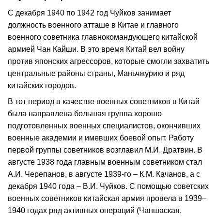
С декабря 1940 по 1942 год Чуйков занимает
должность военного атташе в Китае и главного
военного советника главнокомандующего китайской
армией Чан Кайши. В это время Китай вел войну
против японских агрессоров, которые смогли захватить
центральные районы страны, Маньчжурию и ряд
китайских городов.
В тот период в качестве военных советников в Китай
была направлена большая группа хорошо
подготовленных военных специалистов, окончивших
военные академии и имевших боевой опыт. Работу
первой группы советников возглавил М.И. Дратвин. В
августе 1938 года главным военным советником стал
А.И. Черепанов, в августе 1939-го – К.М. Качанов, а с
декабря 1940 года – В.И. Чуйков. С помощью советских
военных советников китайская армия провела в 1939–
1940 годах ряд активных операций (Чаншаская,