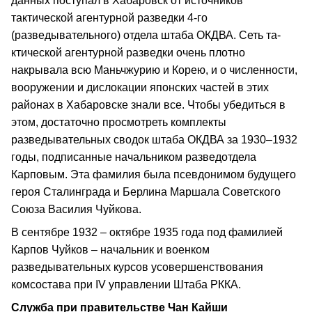
данных поступал в Хабаровск от источников
тактической агентурной разведки 4-го
(разведывательного) отдела штаба ОКДВА. Сеть та­
ктической агентурной разведки очень плотно
накрывала всю Маньчжурию и Корею, и о численности,
вооружении и дислокации японских частей в этих
районах в Хабаровске знали все. Чтобы убедиться в
этом, достаточно просмотр­еть комплекты
разведывательных сводок штаба ОКДВА за 1930–1932
годы, подписанные начальником разведотдела
Карповым. Эта фамилия была псевдонимом будущего
героя Сталинграда и Берлина Маршала Советского
Союза Василия Чуйкова.
В сентябре 1932 – октябре 1935 года под фамилией
Карпов Чуйков – начальник и военком
разведывательных курсов усовершенствования
комсостава при IV управлении Штаба РККА.
Служба при правительстве Чан Кайши