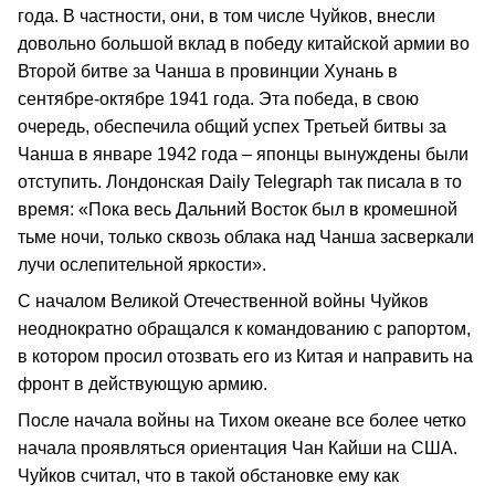
года. В частности, они, в том числе Чуйков, внесли
довольно большой вклад в победу китайской армии во
Второй битве за Чанша в провинции Хунань в
сентябре-октябре 1941 года. Эта победа, в свою
очередь, обеспечила общий успех Третьей битвы за
Чанша в январе 1942 года – японцы вынуждены были
отступить. Лондонская Daily Telegraph так писала в то
время: «Пока весь Дальний Восток был в кромешной
тьме ночи, только сквозь облака над Чанша засверкали
лучи ослепительной яркости».
С началом Великой Отечественной войны Чуйков
неоднократно обращался к командованию с рапортом,
в котором просил отозвать его из Китая и направить на
фронт в действующую армию.
После начала войны на Тихом океане все более четко
начала проявляться ориентация Чан Кайши на США.
Чуйков считал, что в такой обстановке ему как