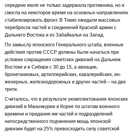
середине июля не только задержала противника, но и
смогла на некоторое время на основных направ­лениях
стабилизировать фронт. В Токио ожидали массовых
перебросок частей и соединений Красной армии с
Дальнего Востока и из Забайкалья на Запад.
По замыслу японского Генерального штаба, воен­ные
действия против СССР должны были начаться при
условии сокращения советских дивизий на Даль­нем
Востоке и в Сибири с 30 до 15, а авиации,
бронетанковых, артиллерийских, кавалерийских, ин­
женерных, железнодорожных и других частей – на две
трети.
Считалось, что в результате укомплектования японских
дивизий в Маньчжурии и Корее по штатам военного
времени и придания им частей и подраз­делений
непосредственного подчинения мощь японской
дивизии будет на 25% превосходить силу советской