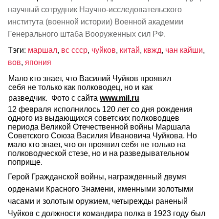
научный сотрудник Научно-исследовательского
института (военной истории) Военной академии
Генерального штаба Вооруженных сил РФ.
Тэги:
маршал
,
вс ссср
,
чуйков
,
китай
,
квжд
,
чан кайши
,
вов
,
япония
Мало кто знает, что Василий Чуйков проявил
себя не только как полководец, но и как
разведчик. Фото с сайта
www.mil.ru
12 февраля исполнилось 120 лет со дня рождения
одного из выдающихся советских полководцев
периода Великой Отечественной войны Маршала
Советского Союза Василия Ивановича Чуйкова. Но
мало кто знает, что он проявил себя не только на
полководческой стезе, но и на разведывательном
поприще.
Герой Гражданской войны, награжденный двумя
орденами Красного Знамени, именными золотыми
часами и золотым оружием, четырежды раненый
Чуйков с должности командира полка в 1923 году был