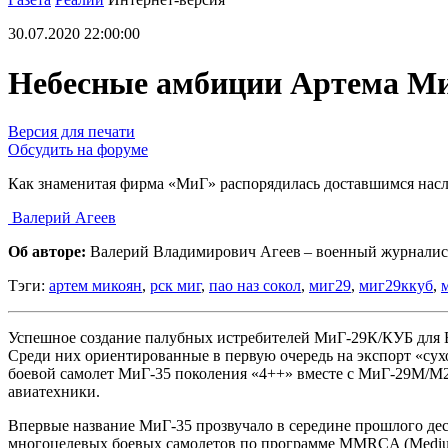
30.07.2020 22:00:00
Небесные амбиции Артема М
Версия для печати
Обсудить на форуме
Как знаменитая фирма «МиГ» распорядилась доставшимся нас
Валерий Агеев
Об авторе:
Валерий Владимирович Агеев – военный журналис
Тэги:
артем микоян
,
рск миг
,
пао наз сокол
,
миг29
,
миг29ккуб
,
Успешное создание палубных истребителей МиГ-29К/КУБ для
Среди них ориентированные в первую очередь на экспорт «
боевой самолет МиГ-35 поколения «4++» вместе с МиГ-29М/
авиатехники.
Впервые название МиГ-35 прозвучало в середине прошлого де
многоцелевых боевых самолетов по программе MMRCA (Medium Mu