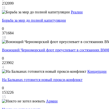
232099
11
Реалии
Борьба за мир до полной капитуляции
0
371684
18
Воюющий Черноморский флот преуспевает в состязаниях ВМФ
0
223902
4
Концепции
На Балканах готовится новый прокси-конфликт
0
153226
15
Армии