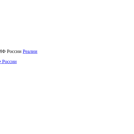
Реалии
 России