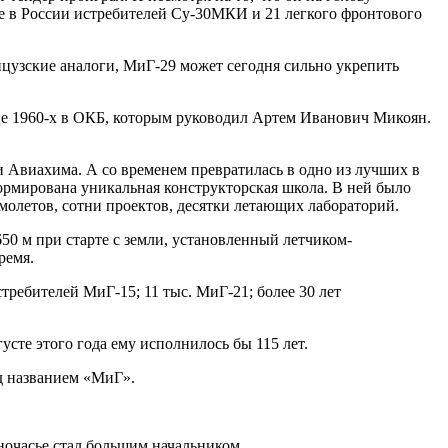
е в России истребителей Су-30МКИ и 21 легкого фронтового
цузские аналоги, МиГ-29 может сегодня сильно укрепить
нце 1960-х в ОКБ, которым руководил Артем Иванович Микоян.
и Авиахима. А со временем превратилась в одно из лучших в
ормирована уникальная конструкторская школа. В ней было
молетов, сотни проектов, десятки летающих лабораторий.
0 м при старте с земли, установленный летчиком-
ремя.
ребителей МиГ-15; 11 тыс. МиГ-21; более 30 лет
усте этого года ему исполнилось бы 115 лет.
од названием «МиГ».
ночасье стал большим начальником.