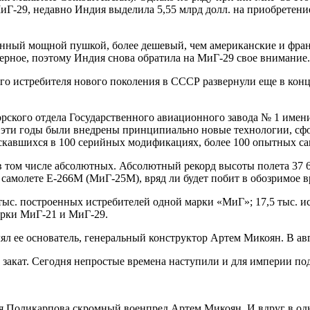
Г-29, недавно Индия выделила 5,55 млрд долл. на приобретени
енный мощной пушкой, более дешевый, чем американские и фран
верное, поэтому Индия снова обратила на МиГ-29 свое внимание.
ого истребителя нового поколения в СССР развернули еще в ко
орского отдела Государственного авиационного завода № 1 имен
а эти годы были внедрены принципиально новые технологии, сф
ускавшихся в 100 серийных модификациях, более 100 опытных са
 том числе абсолютных. Абсолютный рекорд высоты полета 37 65
амолете Е-266М (МиГ-25М), вряд ли будет побит в обозримое в
с. построенных истребителей одной марки «МиГ»; 17,5 тыс. ист
арки МиГ-21 и МиГ-29.
ял ее основатель, генеральный конструктор Артем Микоян. В авг
и закат. Сегодня непростые времена наступили и для империи п
ая Поликарпова скромный военпред Артем Микоян. И вдруг в од