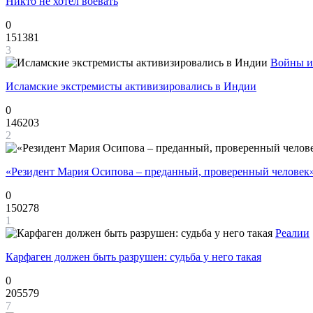
Никто не хотел воевать
0
151381
3
Войны и
Исламские экстремисты активизировались в Индии
0
146203
2
«Резидент Мария Осипова – преданный, проверенный человек
0
150278
1
Реалии
Карфаген должен быть разрушен: судьба у него такая
0
205579
7