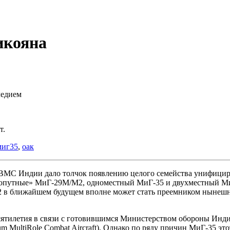
икояна
ледием
т.
миг35
,
оак
 ВМС Индии дало толчок появлению целого семейства унифици
сухопутные» МиГ-29М/М2, одноместный МиГ-35 и двухместный 
М2 в ближайшем будущем вполне может стать преемником ныне
сятилетия в связи с готовившимся Министерством обороны Инди
ltiRole Combat Aircraft). Однако по ряду причин МиГ-35 этот 