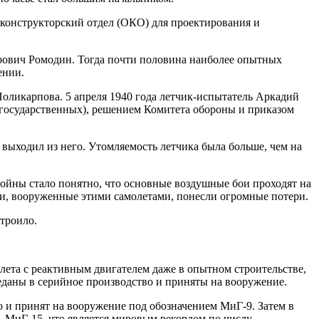
конструкторский отдел (ОКО) для проектирования и
рович Ромодин. Тогда почти половина наиболее опытных
ении.
Поликарпова. 5 апреля 1940 года летчик-испытатель Аркадий
 государственных), решением Комитета обороны и приказом
 выходил из него. Утомляемость летчика была больше, чем на
ойны стало понятно, что основные воздушные бои проходят на
сти, вооруженные этими самолетами, понесли огромные потери.
троило.
олета с реактивным двигателем даже в опытном строительстве,
еданы в серийное производство и приняты на вооружение.
 и принят на вооружение под обозначением МиГ-9. Затем в
МиГ-15, что является мировым рекордом по числу