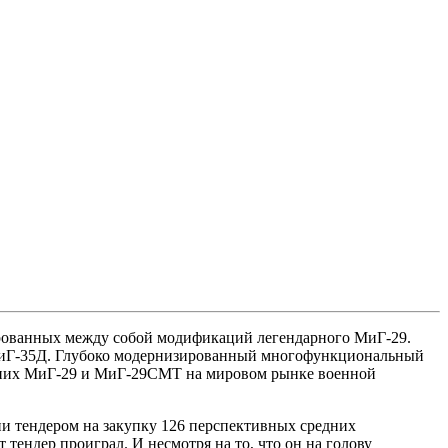
рованных между собой модификаций легендарного МиГ-29.
МиГ-35Д. Глубоко модернизированный многофункциональный
шних МиГ-29 и МиГ-29СМТ на мировом рынке военной
и тендером на закупку 126 перспективных средних
тендер проиграл. И несмотря на то, что он на голову