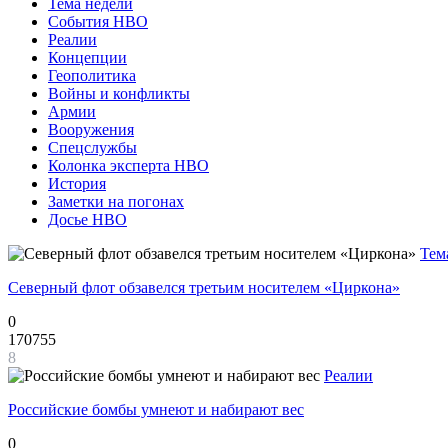
Тема недели
События НВО
Реалии
Концепции
Геополитика
Войны и конфликты
Армии
Вооружения
Спецслужбы
Колонка эксперта НВО
История
Заметки на погонах
Досье НВО
Тем
Северный флот обзавелся третьим носителем «Циркона»
0
170755
8
Реалии
Российские бомбы умнеют и набирают вес
0