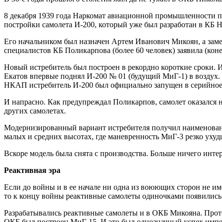
8 декабря 1939 года Наркомат авиационной промышленности п
постройки самолета И-200, который уже был разработан в КБ 
Его начальником был назначен Артем Иванович Микоян, а за
специалистов КБ Поликарпова (более 60 человек) заявила (коне
Новый истребитель был построен в рекордно короткие сроки. И
Екатов впервые поднял И-200 № 01 (будущий МиГ-1) в воздух.
НКАП истребитель И-200 был официально запущен в серийное 
И напрасно. Как предупреждал Поликарпов, самолет оказался н
других самолетах.
Модернизированный вариант истребителя получил наименовани
малых и средних высотах, где маневренность МиГ-3 резко ухуд
Вскоре модель была снята с производства. Больше ничего инт
Реактивная эра
Если до войны и в ее начале ни одна из воюющих сторон не им
то к концу войны реактивные самолеты одиночками появились 
Разрабатывались реактивные самолеты и в ОКБ Микояна. Прото
ОКБ был построен МиГ-15. И это был однозначный успех импе