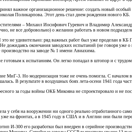
ринял важное организационное решение: создать новый особый 
Николая Поликарпова. Этот день стал днем рождения нового КБ.
местителями – Михаил Иосифович Гуревич и Владимир Александ
чно, не все добровольно) о желании работать в новом подраздел
 это не удивительно: ряд важных работ был уже проделан в КБ 
 Не дожидаясь окончания заводских испытаний (не говоря уже о
производство на заводе № 1 имени Авиахима.
е готовым к испытаниям. Он легко попадал в штопор и с трудом
е МиГ-3. Но модернизация тоже не очень помогла. С началом в
шалась. В результате в воздушных боях лета-осени 1941 года ча
ересного за годы войны ОКБ Микояна не спроектировало и не пос
ела у себя на вооружении ни одного реально отработанного сам
уже на фронтах, а в 1945 году в США и в Англии они были пер
тип И-300 его разработки был внедрен в серийное производство
рии Микояна. Серийные заводы СССР выпустили свыше 13 тыс. 