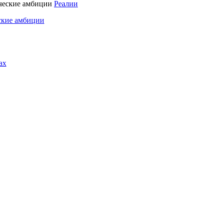
Реалии
ские амбиции
ах