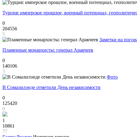
Турция: имперское прошлое, военный потенциал, геополитиче
0
204556
5
Заметки на погон
Пламенные монархисты: генерал Аракчеев
0
140106
3
Фото
В Сомалилэнде отметили День независимости
0
125420
0
1
10861
77
Газета
Реалии
Интернет-версия