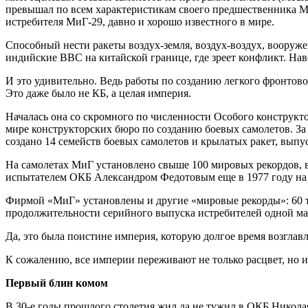
превышал по всем характеристикам своего предшественника Ми
истребителя МиГ-29, давно и хорошо известного в мире.
Способный нести ракеты воздух-земля, воздух-воздух, вооруж
индийские ВВС на китайской границе, где зреет конфликт. На
И это удивительно. Ведь работы по созданию легкого фронтов
Это даже было не КБ, а целая империя.
Началась она со скромного по численности Особого конструкт
мире конструкторских бюро по созданию боевых самолетов. З
создано 14 семейств боевых самолетов и крылатых ракет, вып
На самолетах МиГ установлено свыше 100 мировых рекордов, в
испытателем ОКБ Александром Федотовым еще в 1977 году на с
Фирмой «МиГ» установлены и другие «мировые рекорды»: 60 ты
продолжительности серийного выпуска истребителей одной м
Да, это была поистине империя, которую долгое время возглавл
К сожалению, все империи переживают не только расцвет, но 
Первый блин комом
В 30-е годы прошлого столетия жил да не тужил в ОКБ Никол