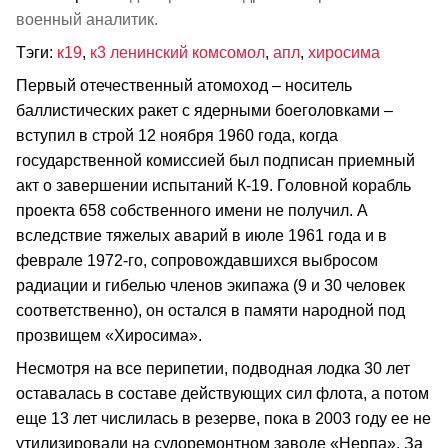
военный аналитик.
Тэги:
к19
,
к3 ленинский комсомол
,
апл
,
хиросима
Первый отечественный атомоход – носитель
баллистических ракет с ядерными боеголовками –
вступил в строй 12 ноября 1960 года, когда
государственной комиссией был подписан приемный
акт о завершении испытаний К-19. Головной корабль
проекта 658 собственного имени не получил. А
вследствие тяжелых аварий в июле 1961 года и в
феврале 1972-го, сопровождавшихся выбросом
радиации и гибелью членов экипажа (9 и 30 человек
соответственно), он остался в памяти народной под
прозвищем «Хиросима».
Несмотря на все перипетии, подводная лодка 30 лет
оставалась в составе действующих сил флота, а потом
еще 13 лет числилась в резерве, пока в 2003 году ее не
утилизировали на судоремонтном заводе «Нерпа». За