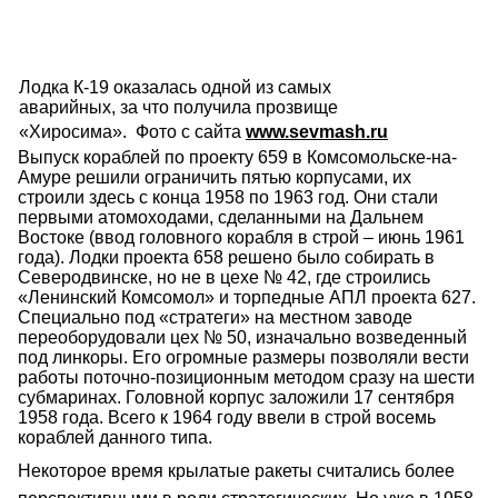
Лодка К-19 оказалась одной из самых
аварийных, за что получила прозвище
«Хиросима». Фото с сайта
www.sevmash.ru
Выпуск кораблей по проекту 659 в Комсомольске-на-
Амуре решили ограничить пятью корпусами, их
строили здесь с конца 1958 по 1963 год. Они стали
первыми атомоходами, сделанными на Дальнем
Востоке (ввод головного корабля в строй – июнь 1961
года). Лодки проекта 658 решено было собирать в
Северодвинске, но не в цехе № 42, где строились
«Ленинский Комсомол» и торпедные АПЛ проекта 627.
Специально под «стратеги» на местном заводе
переоборудовали цех № 50, изначально возведенный
под линкоры. Его огромные размеры позволяли вести
работы поточно-позиционным методом сразу на шести
субмаринах. Головной корпус заложили 17 сентября
1958 года. Всего к 1964 году ввели в строй восемь
кораблей данного типа.
Некоторое время крылатые ракеты считались более