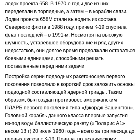
лодок проекта 658. В 1970-е годы две из них
переделали в торпедные, а затем – в корабли связи.
Лодки проекта 658М стали выводить из состава
Северного флота в 1988 году, причем К-19 спустила
флаг последней – в 1991-м. Несмотря на высокую
шумность, устаревшее оборудование и ряд других
недостатков, они долгое время продолжали оставаться
боевыми единицами, способными решать
поставленные перед ними задачи.
Постройка серии подводных ракетоносцев первого
поколения позволило в короткий срок заложить основы
подводной составляющей ядерной триады. Таким
образом, был создан противовес американским
ПЛАРБ первого поколения типа «Джордж Вашингтон».
Головной корабль данного класса впервые запустил
из-под воды баллистическую ракету («Поларис А1»
весом 13 т) 20 июля 1960 года – всего за три месяца до
первых пусков с К-19. Правда, по техническому