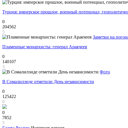
Турция: имперское прошлое, военный потенциал, геополитиче
0
204562
5
Заметки на погон
Пламенные монархисты: генерал Аракчеев
0
140107
3
Фото
В Сомалилэнде отметили День независимости
0
125422
0
0
7852
5
Газета
Реалии
Интернет-версия