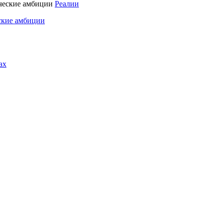
Реалии
ские амбиции
ах