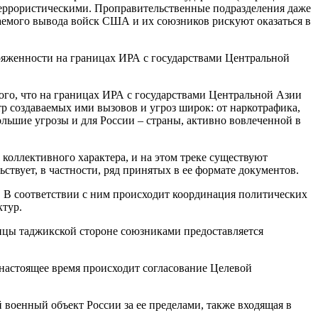
террористическими. Проправительственные подразделения даже
аемого вывода войск США и их союзников рискуют оказаться в
пряженности на границах ИРА с государствами Центральной
го, что на границах ИРА с государствами Центральной Азии
 создаваемых ими вызовов и угроз широк: от наркотрафика,
льшие угрозы и для России – страны, активно вовлеченной в
коллективного характера, и на этом треке существуют
ствует, в частности, ряд принятых в ее формате документов.
. В соответствии с ним происходит координация политических
ктур.
ицы таджикской стороне союзниками предоставляется
настоящее время происходит согласование Целевой
 военный объект России за ее пределами, также входящая в