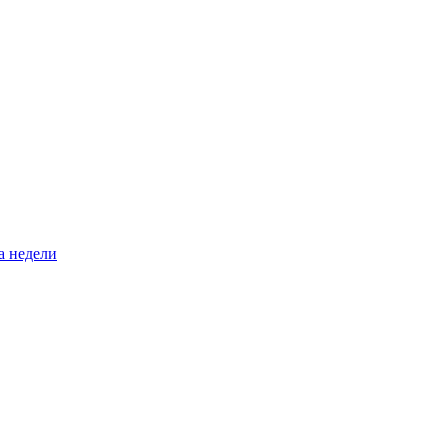
а недели