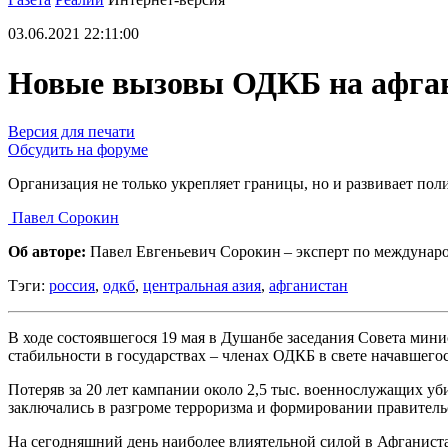
03.06.2021 22:11:00
Новые вызовы ОДКБ на афга
Версия для печати
Обсудить на форуме
Организация не только укрепляет границы, но и развивает по
Павел Сорокин
Об авторе:
Павел Евгеньевич Сорокин – эксперт по междунаро
Тэги:
россия
,
одкб
,
центральная азия
,
афганистан
В ходе состоявшегося 19 мая в Душанбе заседания Совета мин
стабильности в государствах – членах ОДКБ в свете начавшег
Потеряв за 20 лет кампании около 2,5 тыс. военнослужащих у
заключались в разгроме терроризма и формировании правительс
На сегодняшний день наиболее влиятельной силой в Афганиста