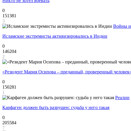
Никто не хотел воевать
0
151381
3
Войны и
Исламские экстремисты активизировались в Индии
0
146204
2
«Резидент Мария Осипова – преданный, проверенный человек
0
150281
1
Реалии
Карфаген должен быть разрушен: судьба у него такая
0
205584
7