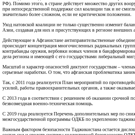
РФ). Помимо этого, в стране действует множество других во
при непосредственной поддержке сил коалиции так и не смогл
значительно более сложном, если не критическом положении.
Уход натовской коалиции не только существенно изменит балан
Азии, создавая для них и присутствующих в регионе внешних 
Действующие в Афганистане антиправительственные объединен
происходит концентрация многочисленных радикальных группир
контрабанды оружия, вербовки новых членов в бандформирован
дела региона и имеющей с его государствами либеральный ми
Масштаб и характер опасностей диктуют государствам – члена
серьезные наработки. О том, что афганская проблематика заним
Так, с 2011 года реализуется План мероприятий по противоде
усилий, работы правоохранительных органов, а также оказыва
С 2013 года в соответствии с решением об оказании срочной
безвозмездная военно-техническая помощь.
С 2019 года реализуется Перечень дополнительных мер по сни
межгосударственной программы ОДКБ по укреплению таджикск
Важным фактором безопасности Таджикистана остается дислоци
состав сил и средств системы коллективной безопасности ОДК