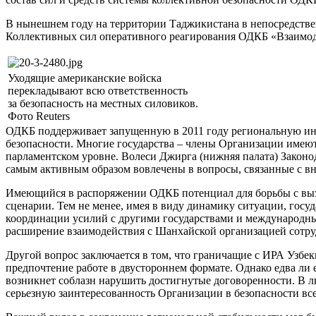
В нынешнем году на территории Таджикистана в непосредстве
Коллективных сил оперативного реагирования ОДКБ «Взаимодей
Уходящие американские войска
перекладывают всю ответственность
за безопасность на местных силовиков.
Фото Reuters
ОДКБ поддерживает запущенную в 2011 году региональную ин
безопасности. Многие государства – члены Организации имею
парламентском уровне. Волеси Джирга (нижняя палата) Законо
самым активным образом вовлечены в вопросы, связанные с в
Имеющийся в распоряжении ОДКБ потенциал для борьбы с вызо
сценарии. Тем не менее, имея в виду динамику ситуации, госу
координации усилий с другими государствами и международны
расширение взаимодействия с Шанхайской организацией сотрудн
Другой вопрос заключается в том, что граничащие с ИРА Узбе
предпочтение работе в двустороннем формате. Однако едва ли 
возникнет соблазн нарушить достигнутые договоренности. В л
серьезную заинтересованность Организации в безопасности вс