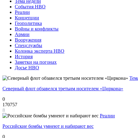
Тема недели
События НВО
Реалии
Концепции
Геополитика
Войны и конфликты
Армии
Вооружения
Спецслужбы
Колонка эксперта НВО
История
Заметки на погонах
Досье НВО
Тем
Северный флот обзавелся третьим носителем «Циркона»
0
170757
8
Реалии
Российские бомбы умнеют и набирают вес
0