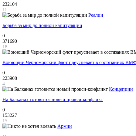
232104
11
Реалии
Борьба за мир до полной капитуляции
0
371690
18
Воюющий Черноморский флот преуспевает в состязаниях ВМФ
0
223908
4
Концепции
На Балканах готовится новый прокси-конфликт
0
153227
15
Армии