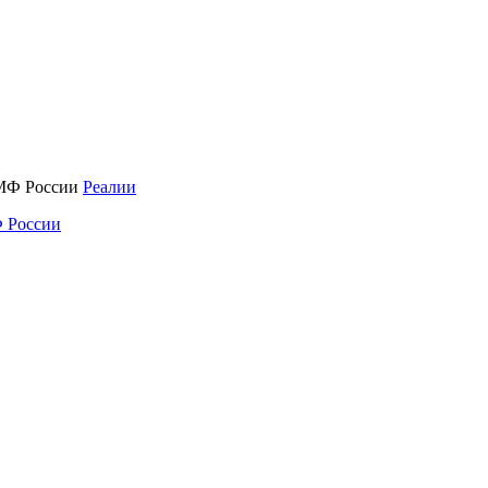
Реалии
 России