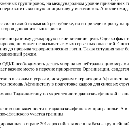
оруженных группировок, на международном уровне признанных 
и перехватить военную инициативу у исламистов. А после ожид
с сил в самой исламской республике, но и приведет к росту на
акторов дополнительные риски.
ия по-разному декларируют свои внешние цели. Однако факт то
овок, не может не вызывать самых серьезных опасений. Спектр
ия до прорыва террористических групп. Такая ситуация таит бо
грационный режим.
м ОДКБ необходимость делать упор на их нейтрализацию мерами 
ает важное место в перечне приоритетов Организации, свидетель
йствию вызовам и угрозам, исходящим с территории Афганистана
ется помощь Афганистану в подготовке кадров для силовых стру
 помощи Таджикистану по укреплению таджикско-афганской гран
жению напряженности в таджикско-афганском приграничье. А в 
о-афганского участка границы.
рованная в стране 201-я российская военная база – крупнейший
Б.