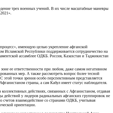
едение трех военных учений. В их числе масштабные маневры
2021».
 процесс», имеющую целью укрепление афганской
ом Исламской Республики поддерживается сотрудничество на
ламентской ассамблее ОДКБ. Россия, Казахстан и Таджикистан
зоне ее ответственности при любом, даже самом негативном
рованных мер. А также рассмотреть вопрос более тесной
С этой точки зрения особо перспективным представляется
Афганистаном страны, а сам Кабул имеет статус наблюдателя.
в коллективных действиях, связанных с Афганистаном, отдавая
оды действий у лидеров радикальных афганских группировок не
со счетов взаимодействие со странами ОДКБ, учитывая
ической ориентации.