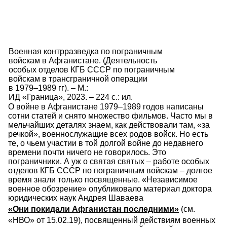
Военная контрразведка по пограничным
войскам в Афганистане. (Деятельность
особых отделов КГБ СССР по пограничным
войскам в трансграничной операции
в 1979–1989 гг). – М.:
ИД «Граница», 2023. – 224 с.: ил.
О войне в Афганистане 1979–1989 годов написаны
сотни статей и снято множество фильмов. Часто мы в
мельчайших деталях знаем, как действовали там, «за
речкой», военнослужащие всех родов войск. Но есть
те, о чьем участии в той долгой войне до недавнего
времени почти ничего не говорилось. Это
пограничники. А уж о святая святых – работе особых
отделов КГБ СССР по пограничным войскам – долгое
время знали только посвященные. «Независимое
военное обозрение» опубликовало материал доктора
юридических наук Андрея Шаваева
«Они покидали Афганистан последними»
(см.
«НВО» от 15.02.19), посвященный действиям военных