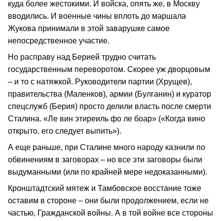
куда более жестокими. И войска, опять же, в Москву
вводились. И военные чины вплоть до маршала
Жукова принимали в этой заварушке самое
непосредственное участие.
Но расправу над Берией трудно считать
государственным переворотом. Скорее уж дворцовым
– и то с натяжкой. Руководители партии (Хрущев),
правительства (Маленков), армии (Булганин) и куратор
спецслужб (Берия) просто делили власть после смерти
Сталина. «Ле вин этиреиль фо ле боар» («Когда вино
открыто, его следует выпить»).
А еще раньше, при Сталине много народу казнили по
обвинениям в заговорах – но все эти заговоры были
выдуманными (или по крайней мере недоказанными).
Кронштадтский мятеж и Тамбовское восстание тоже
оставим в стороне – они были продолжением, если не
частью, Гражданской войны. А в той войне все стороны