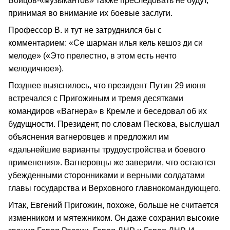
Бойцов-«музыкантов» также преследовать не будут,
принимая во внимание их боевые заслуги.
Профессор В. и тут не затруднился бы с
комментарием: «Се шарман илья кель кешоз ди си
мелоде» («Это прелестно, в этом есть нечто
мелодичное»).
Позднее выяснилось, что президент Путин 29 июня
встречался с Пригожиным и тремя десятками
командиров «Вагнера» в Кремле и беседовал об их
будущности. Президент, по словам Пескова, выслушал
объяснения вагнеровцев и предложил им
«дальнейшие варианты трудоустройства и боевого
применения». Вагнеровцы же заверили, что остаются
убежденными сторонниками и верными солдатами
главы государства и Верховного главнокомандующего.
Итак, Евгений Пригожин, похоже, больше не считается
изменником и мятежником. Он даже сохранил высокие