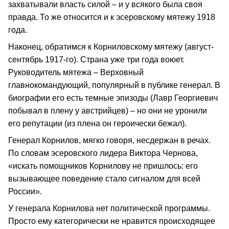
захватывали власть силой – и у всякого была своя
правда. То же относится и к эсеровскому мятежу 1918
года.
Наконец, обратимся к Корниловскому мятежу (август-
сентябрь 1917-го). Страна уже три года воюет.
Руководитель мятежа – Верховный
главнокомандующий, популярный в публике генерал. В
биографии его есть темные эпизоды (Лавр Георгиевич
побывал в плену у австрийцев) – но они не уронили
его репутации (из плена он героически бежал).
Генерал Корнилов, мягко говоря, несдержан в речах.
По словам эсеровского лидера Виктора Чернова,
«искать помощников Корнилову не пришлось: его
вызывающее поведение стало сигналом для всей
России».
У генерала Корнилова нет политической программы.
Просто ему категорически не нравится происходящее