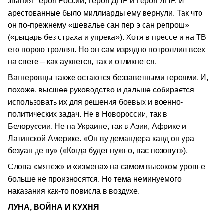
звания Героя России, Героя ДНР и Героя ЛНР. И
арестованные было миллиарды ему вернули. Так что
он по-прежнему «шевалье сан пер э сан репрош»
(«рыцарь без страха и упрека»). Хотя в прессе и на ТВ
его порою троллят. Но он сам изрядно потроллил всех
на свете – как аукнется, так и отликнется.
Вагнеровцы также остаются беззаветными героями. И,
похоже, высшее руководство и дальше собирается
использовать их для решения боевых и военно-
политических задач. Не в Новороссии, так в
Белоруссии. Не на Украине, так в Азии, Африке и
Латинской Америке. «Он ву демандера канд он ура
безуан де ву» («Когда будет нужно, вас позовут»).
Слова «мятеж» и «измена» на самом высоком уровне
больше не произносятся. Но тема неминуемого
наказания как-то повисла в воздухе.
ЛУНА, ВОЙНА И КУХНЯ