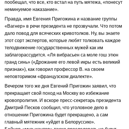
пообещал, что все, кто встал на путь мятежа, «понесут
неминуемое наказание».
Правда, имя Евгения Пригожина и название группы
«Вагнер» в речи президента не прозвучали. Что потом
дало повод для всяческих кривотолков. Ну, вы знаете
этот сорт экспертов, которые любят толковать каждое
телодвижение государственных мужей как им
заблагорассудится. «Ля вибрасьен са моле гош этюн
гранд синь» («Дрожание его левой икры есть великий
признак»), как говорил профессор В. на своем
неповторимом «французском диалекте».
Вечером того же дня Евгений Пригожин заявил, что
прекращает свой поход на Москву во избежание
кровопролития. И вскоре пресс-секретарь президента
Дмитрий Песков сообщил, что уголовное дело в
отношении Пригожина будет прекращено, а сам
главный мятежник «уйдет в Белоруссию».