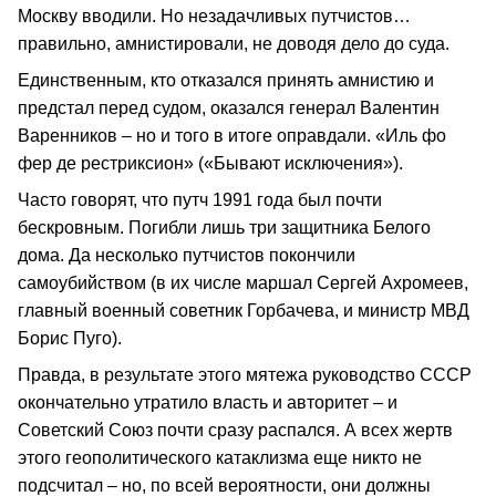
Москву вводили. Но незадачливых путчистов…
правильно, амнистировали, не доводя дело до суда.
Единственным, кто отказался принять амнистию и
предстал перед судом, оказался генерал Валентин
Варенников – но и того в итоге оправдали. «Иль фо
фер де рестриксион» («Бывают исключения»).
Часто говорят, что путч 1991 года был почти
бескровным. Погибли лишь три защитника Белого
дома. Да несколько путчистов покончили
самоубийством (в их числе маршал Сергей Ахромеев,
главный военный советник Горбачева, и министр МВД
Борис Пуго).
Правда, в результате этого мятежа руководство СССР
окончательно утратило власть и авторитет – и
Советский Союз почти сразу распался. А всех жертв
этого геополитического катаклизма еще никто не
подсчитал – но, по всей вероятности, они должны