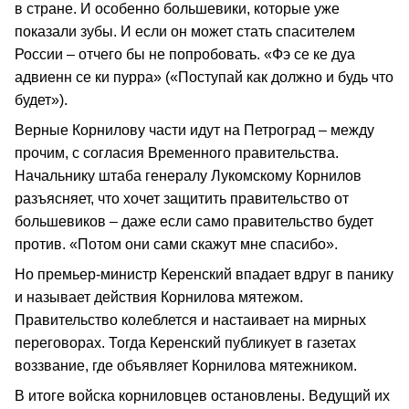
в стране. И особенно большевики, которые уже
показали зубы. И если он может стать спасителем
России – отчего бы не попробовать. «Фэ се ке дуа
адвиенн се ки пурра» («Поступай как должно и будь что
будет»).
Верные Корнилову части идут на Петроград – между
прочим, с согласия Временного правительства.
Начальнику штаба генералу Лукомскому Корнилов
разъясняет, что хочет защитить правительство от
большевиков – даже если само правительство будет
против. «Потом они сами скажут мне спасибо».
Но премьер-министр Керенский впадает вдруг в панику
и называет действия Корнилова мятежом.
Правительство колеблется и настаивает на мирных
переговорах. Тогда Керенский публикует в газетах
воззвание, где объявляет Корнилова мятежником.
В итоге войска корниловцев остановлены. Ведущий их