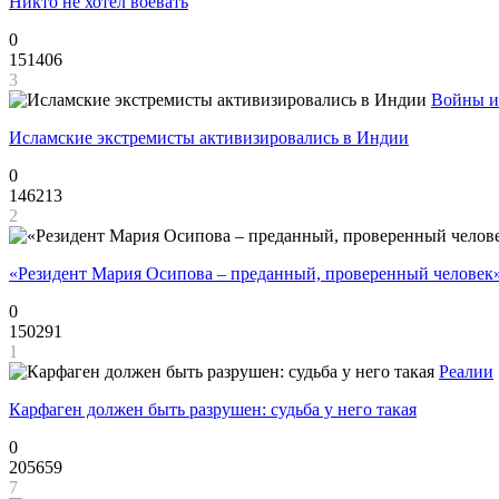
Никто не хотел воевать
0
151406
3
Войны и
Исламские экстремисты активизировались в Индии
0
146213
2
«Резидент Мария Осипова – преданный, проверенный человек
0
150291
1
Реалии
Карфаген должен быть разрушен: судьба у него такая
0
205659
7