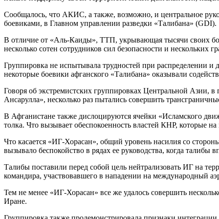
Сообщалось, что АКИС, а также, возможно, и центральное рук
боевиками, в Главном управлении разведки «Талибана» (GDI).
В отличие от «Аль-Каиды», ТТП, укрывающая тысячи своих бо
несколько сотен сотрудников сил безопасности и нескольких г
Группировка не испытывала трудностей при распределении и д
некоторые боевики афганского «Талибана» оказывали содейст
Говоря об экстремистских группировках Центральной Азии, в 
Ансарулла», несколько раз пытались совершить трансграничны
В Афганистане также дислоцируются ячейки «Исламского движ
толка. Что вызывает обеспокоенность властей КНР, которые н
Что касается «ИГ-Хорасан», общий уровень насилия со стороны
вызывало беспокойство в рядах ее руководства, когда талибы 
Талибы поставили перед собой цель нейтрализовать ИГ на тер
командира, участвовавшего в нападении на международный аэро
Тем не менее «ИГ-Хорасан» все же удалось совершить несколько
Иране.
Группировка также продемонстрировала признаки интеграции 