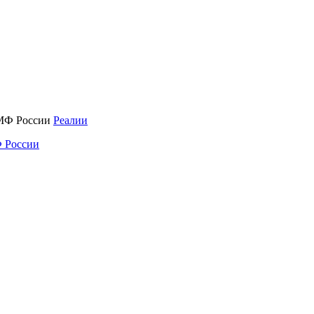
Реалии
 России