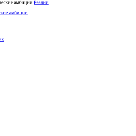
Реалии
ские амбиции
ах