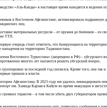
оводство «Аль-Каиды» в настоящее время находятся в ведении п
евиков в Восточном Афганистане, активизировала подрывную де
ражданских лиц.
оставке материальных ресурсов – от оружия до боевиков – из св
вие ТТП.
первую очередь стоит отметить, что базирующиеся на территори
е нападения на территорию Таджикистана.
ения Восточного Туркестана» (запрещено в РФ) – уйгурского 
а протяжении многих лет пытаются решить уйгурский вопрос.
 группировки за последний год снизился. Кроме того, она так и
впервые пришли к власти.
ритории Афганистана. В 2023 году им удалось ликвидировать не
порт им. Хамида Карзая в Кабуле во время эвакуации в августе 
 громких терактов – в том числе убить двух губернаторов прови
в мощную транснациональную сеть: появились сообщения о том,