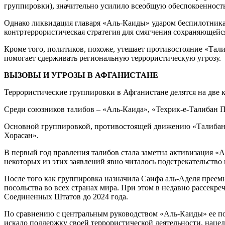
группировки), значительно усилило всеобщую обеспокоенность
Однако ликвидация главаря «Аль-Каиды» ударом беспилотника
контртеррористическая стратегия для смягчения сохраняющейс
Кроме того, политиков, похоже, утешает противостояние «Тал
помогает сдерживать региональную террористическую угрозу.
ВЫЗОВЫ И УГРОЗЫ В АФГАНИСТАНЕ
Террористические группировки в Афганистане делятся на две 
Среди союзников талибов – «Аль-Каида», «Техрик-е-Талибан П
Основной группировкой, противостоящей движению «Талибан», 
Хорасан».
В первый год правления талибов стала заметна активизация «Ал
некоторых из этих заявлений явно читалось подстрекательство
После того как группировка назначила Саифа аль-Аделя преемн
посольства во всех странах мира. При этом в недавно рассекр
Соединенных Штатов до 2024 года.
По сравнению с центральным руководством «Аль-Каиды» ее п
искало поддержку своей террористической деятельности, наце