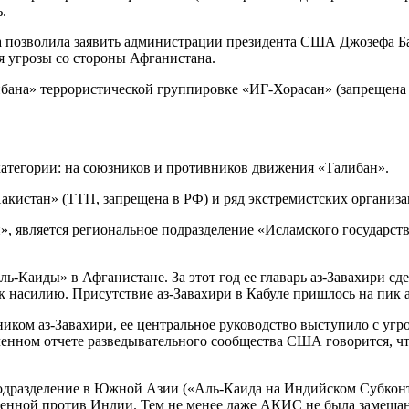
.
 позволила заявить администрации президента США Джозефа Бай
я угрозы со стороны Афганистана.
ибана» террористической группировке «ИГ-Хорасан» (запрещена
категории: на союзников и противников движения «Талибан».
акистан» (ТТП, запрещена в РФ) и ряд экстремистских организ
является региональное подразделение «Исламского государства
ь-Каиды» в Афганистане. За этот год ее главарь аз-Завахири сде
 к насилию. Присутствие аз-Завахири в Кабуле пришлось на пик 
иком аз-Завахири, ее центральное руководство выступило с угр
еченном отчете разведывательного сообщества США говорится, чт
одразделение в Южной Азии («Аль-Каида на Индийском Субконт
ленной против Индии. Тем не менее даже АКИС не была замешана