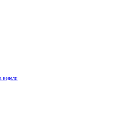
а недели