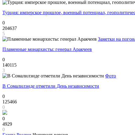
Турция: имперское прошлое, военный потенциал, геополитиче
0
204637
5
Заметки на погон
Пламенные монархисты: генерал Аракчеев
0
140115
3
Фото
В Сомалилэнде отметили День независимости
0
125466
0
0
4929
0
Газета
Реалии
Интернет-версия