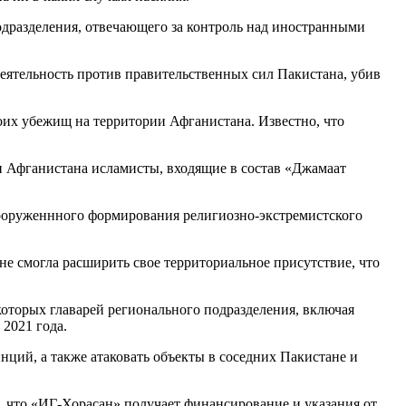
одразделения, отвечающего за контроль над иностранными
ятельность против правительственных сил Пакистана, убив
оих убежищ на территории Афганистана. Известно, что
и Афганистана исламисты, входящие в состав «Джамаат
вооруженнного формирования религиозно-экстремистского
 не смогла расширить свое территориальное присутствие, что
которых главарей регионального подразделения, включая
2021 года.
нций, а также атаковать объекты в соседних Пакистане и
 что «ИГ-Хорасан» получает финансирование и указания от