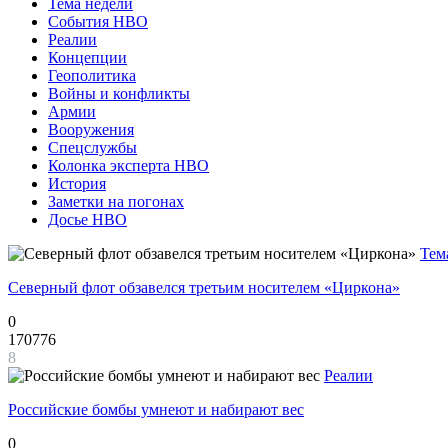
Тема недели
События НВО
Реалии
Концепции
Геополитика
Войны и конфликты
Армии
Вооружения
Спецслужбы
Колонка эксперта НВО
История
Заметки на погонах
Досье НВО
Тем
Северный флот обзавелся третьим носителем «Циркона»
0
170776
8
Реалии
Российские бомбы умнеют и набирают вес
0