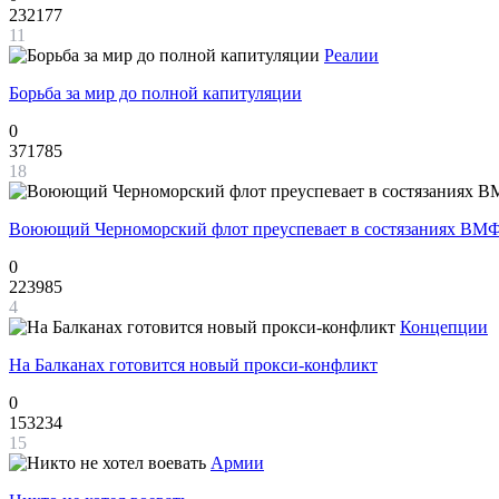
232177
11
Реалии
Борьба за мир до полной капитуляции
0
371785
18
Воюющий Черноморский флот преуспевает в состязаниях ВМФ
0
223985
4
Концепции
На Балканах готовится новый прокси-конфликт
0
153234
15
Армии