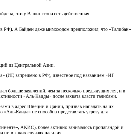
дена, что у Вашингтона есть действенная
 в РФ). А Байден даже мимоходом предположил, что «Талибан»
аций из Центральной Азии.
» (ИГ, запрещено в РФ), известное под названием «ИГ-
лал больше заявлений, чем за несколько предыдущих лет, и в
активности «Аль-Каиды» после захвата власти талибами.
озами в адрес Швеции и Дании, призвав нападать на их
о «Аль-Каида» не способна представлять угрозу для
иненте», АКИС), более активно занималось пропагандой и
 ни в каких случаях насилия.