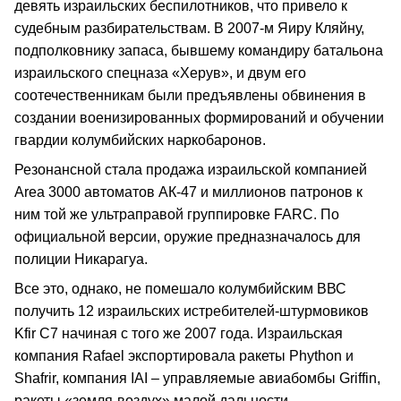
девять израильских беспилотников, что привело к
судебным разбирательствам. В 2007-м Яиру Кляйну,
подполковнику запаса, бывшему командиру батальона
израильского спецназа «Херув», и двум его
соотечественникам были предъявлены обвинения в
создании военизированных формирований и обучении
гвардии колумбийских наркобаронов.
Резонансной стала продажа израильской компанией
Аrеа 3000 автоматов АК-47 и миллионов патронов к
ним той же ультраправой группировке FARC. По
официальной версии, оружие предназначалось для
полиции Никарагуа.
Все это, однако, не помешало колумбийским ВВС
получить 12 израильских истребителей-штурмовиков
Kfir C7 начиная с того же 2007 года. Израильская
компания Rafael экспортировала ракеты Phython и
Shafrir, компания IAI – управляемые авиабомбы Griffin,
ракеты «земля-воздух» малой дальности.