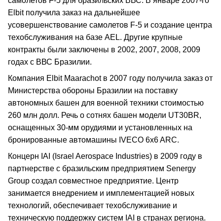
самолетов F-5 для бразильских ВВС. В январе 2007-го
Elbit получила заказ на дальнейшее
усовершенствование самолетов F-5 и создание центра
техобслуживания на базе AEL. Другие крупные
контракты были заключены в 2002, 2007, 2008, 2009
годах с ВВС Бразилии.
Компания Elbit Maarachot в 2007 году получила заказ от
Министерства обороны Бразилии на поставку
автономных башен для военной техники стоимостью
260 млн долл. Речь о сотнях башен модели UT30BR,
оснащенных 30-мм орудиями и установленных на
бронированные автомашины IVECO 6x6 ARC.
Концерн IAI (Israel Aerospace Industries) в 2009 году в
партнерстве с бразильским предприятием Senergy
Group создал совместное предприятие. Центр
занимается внедрением и имплементацией новых
технологий, обеспечивает техобслуживание и
техническую поддержку систем IAI в странах региона.