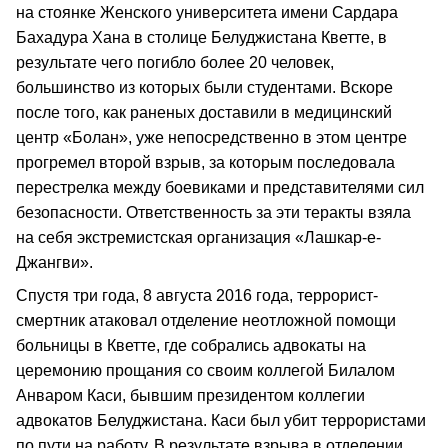
на стоянке Женского университета имени Сардара
Бахадура Хана в столице Белуджистана Кветте, в
результате чего погибло более 20 человек,
большинство из которых были студентами. Вскоре
после того, как раненых доставили в медицинский
центр «Болан», уже непосредственно в этом центре
прогремел второй взрыв, за которым последовала
перестрелка между боевиками и представителями сил
безопасности. Ответственность за эти теракты взяла
на себя экстремистская организация «Лашкар-е-
Джангви».
Спустя три года, 8 августа 2016 года, террорист-
смертник атаковал отделение неотложной помощи
больницы в Кветте, где собрались адвокаты на
церемонию прощания со своим коллегой Билалом
Анваром Каси, бывшим президентом коллегии
адвокатов Белуджистана. Каси был убит террористами
по пути на работу. В результате взрыва в отделении