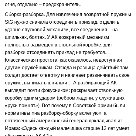
огня, отдельно – предохранитель.
Сборка-разборка. Для извлечения возвратной пружины
StG нужно сначала отсоединить приклад, отделить
ударно-спусковой механизм, все соединения – на
шпильках, болтах. У АК возвратный механизм
полностью размещен в ствольной коробке, для
разборки отсоединять приклад не требуется...
Классическая простота, как оказалось, недоступная
другим оружейникам. Отсюда и разница действий: там
солдат достает отвертку и начинает развинчивать свое
оружие, вынимать шпильки… А разбирающий АК
выглядит почти фокусником: раскрывает ствольную
коробку одним ударом (ребром ладони, у служивших
«руки помнят»). Вот почему в Советской армии были
нормативы «на разборку-сборку вслепую», а
потрясенный американский генерал докладывал из
Ирака: «Здесь каждый мальчишка старше 12 лет умеет
обслуживать АК-47!»