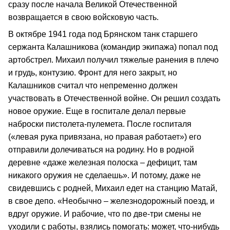
сразу после начала Великой Отечественной
возвращается в свою войсковую часть.
В октябре 1941 года под Брянском танк старшего
сержанта Калашникова (командир экипажа) попал под
артобстрел. Михаил получил тяжелые ранения в плечо
и грудь, контузию. Фронт для него закрыт, но
Калашников считал что непременно должен
участвовать в Отечественной войне. Он решил создать
новое оружие. Еще в госпитале делал первые
наброски пистолета-пулемета. После госпиталя
(«левая рука привязана, но правая работает») его
отправили долечиваться на родину. Но в родной
деревне «даже железная полоска – дефицит, там
никакого оружия не сделаешь». И потому, даже не
свидевшись с родней, Михаил едет на станцию Матай,
в свое депо. «Необычно – железнодорожный поезд, и
вдруг оружие. И рабочие, что по две-три смены не
уходили с работы, взялись помогать: может, что-нибудь