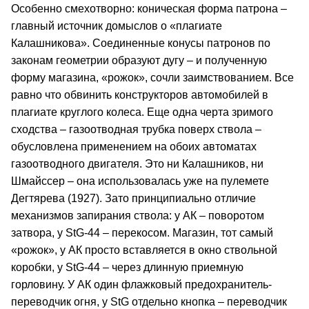
Особенно смехотворно: коническая форма патрона –
главный источник домыслов о «плагиате
Калашникова». Соединенные конусы патронов по
законам геометрии образуют дугу – и полученную
форму магазина, «рожок», сочли заимствованием. Все
равно что обвинить конструкторов автомобилей в
плагиате круглого колеса. Еще одна черта зримого
сходства – газоотводная трубка поверх ствола –
обусловлена применением на обоих автоматах
газоотводного двигателя. Это ни Калашников, ни
Шмайссер – она использовалась уже на пулемете
Дегтярева (1927). Зато принципиально отличие
механизмов запирания ствола: у АК – поворотом
затвора, у StG-44 – перекосом. Магазин, тот самый
«рожок», у АК просто вставляется в окно ствольной
коробки, у StG-44 – через длинную приемную
горловину. У АК один флажковый предохранитель-
переводчик огня, у StG отдельно кнопка – переводчик