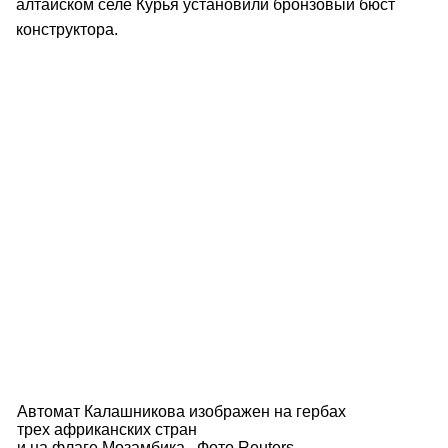
алтайском селе Курья установили бронзовый бюст
конструктора.
Автомат Калашникова изображен на гербах
трех африканских стран
и на флаге Мозамбика. Фото Reuters