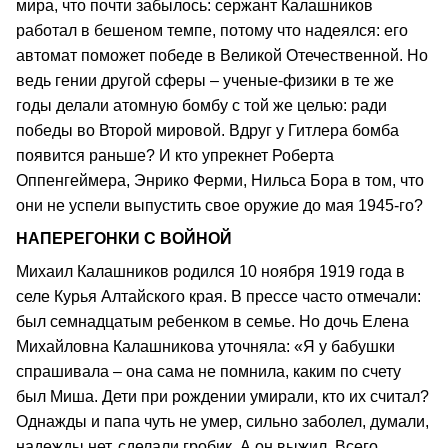
мира, что почти забылось: сержант Калашников
работал в бешеном темпе, потому что надеялся: его
автомат поможет победе в Великой Отечественной. Но
ведь гении другой сферы – ученые-физики в те же
годы делали атомную бомбу с той же целью: ради
победы во Второй мировой. Вдруг у Гитлера бомба
появится раньше? И кто упрекнет Роберта
Оппенгеймера, Энрико Ферми, Нильса Бора в том, что
они не успели выпустить свое оружие до мая 1945-го?
НАПЕРЕГОНКИ С ВОЙНОЙ
Михаил Калашников родился 10 ноября 1919 года в
селе Курья Алтайского края. В прессе часто отмечали:
был семнадцатым peбенком в семье. Но дочь Елена
Михайловна Калашникова уточняла: «Я у бабушки
спрашивала – она сама не помнила, каким по счету
был Миша. Дети при рождении умирали, кто их считал?
Однажды и папа чуть не умер, сильно заболел, думали,
надежды нет, сделали гробик. А он выжил. Всего