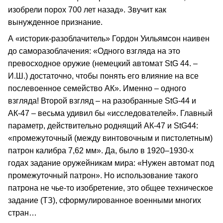
изобрели порох 700 лет назад». Звучит как
вынужденное признание.
А «историк-разоблачитель» Гордон Уильямсон наивен
до саморазоблачения: «Одного взгляда на это
превосходное оружие (немецкий автомат StG 44. –
И.Ш.) достаточно, чтобы понять его влияние на все
послевоенное семейство АК». Именно – одного
взгляда! Второй взгляд – на разобранные StG-44 и
АК-47 – весьма удивил бы «исследователей». Главный
параметр, действительно роднящий АК-47 и StG44:
«промежуточный (между винтовочным и пистолетным)
патрон калибра 7,62 мм». Да, было в 1920–1930-х
годах задание оружейникам мира: «Нужен автомат под
промежуточный патрон». Но использование такого
патрона не чье-то изобретение, это общее техническое
задание (ТЗ), сформулированное военными многих
стран…