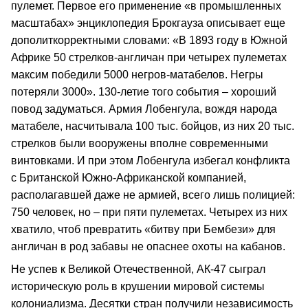
пулемет. Первое его применение «в промышленных
масштабах» энциклопедия Брокгауза описывает еще
дополиткорректными словами: «В 1893 году в Южной
Африке 50 стрелков-англичан при четырех пулеметах
максим победили 5000 негров-матабелов. Негры
потеряли 3000». 130-летие того события – хороший
повод задуматься. Армия Лобенгула, вождя народа
матабеле, насчитывала 100 тыс. бойцов, из них 20 тыс.
стрелков были вооружены вполне современными
винтовками. И при этом Лобенгула избегал конфликта
с Британской Южно-Африканской компанией,
располагавшей даже не армией, всего лишь полицией:
750 человек, но – при пяти пулеметах. Четырех из них
хватило, чтоб превратить «битву при Бембези» для
англичан в род забавы не опаснее охоты на кабанов.
Не успев к Великой Отечественной, АК-47 сыграл
историческую роль в крушении мировой системы
колониализма. Десятки стран получили независимость