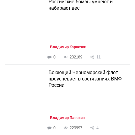
Российские бомбы умнеют и
набирают вес
Владимир Карнозов
0
232189
11
Воюющий Черноморский флот
преуспевает в состязаниях ВМФ
России
Владимир Пасякин
0
223997
4