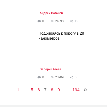
Андрей Ваганов
0
24698
12
Подбираясь к порогу в 28
нанометров
Валерий Агеев
0
23909
5
1
...
5
6
7
8
9
...
194