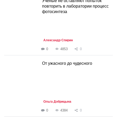
Ученые не оставляют попыток
повторить в лаборатории процесс
фотосинтеза
Александр Спирин
0
4853
0
От ужасного до чудесного
Ольга Добрицына
0
4384
0