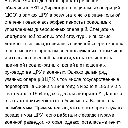
В начале 50-х годов было принято решение
объединить УКП и Директорат специальных операций
(ДСО) в рамках ЦРУ, в результате чего в значительной
степени повысилась эффективность проводимых
управлением диверсионных операций. Специфика
«полувоенной работы» этой структуры и высокие
должностные оклады явились причиной «перетекания»
в него многих в прошлом военнослужащих, в том числе
и из органов военной разведки, что также явилось
причиной неоднократных трений в отношениях
руководства ЦРУ и военных. Однако целый ряд
удачных операций ЦРУ, в том числе государственные
перевороты в Сирии в 1948 году, в Иране в 1953-м и в
Гватемале в 1954 годах, сделали авторитет А. Даллеса
в глазах политического истеблишмента Вашингтона
незыблемым. Примечательно, что во всех трех случаях
резидентуры ЦРУ тесно работали с резидентурами
военной разведки, которая, однако, осталась «в тени».