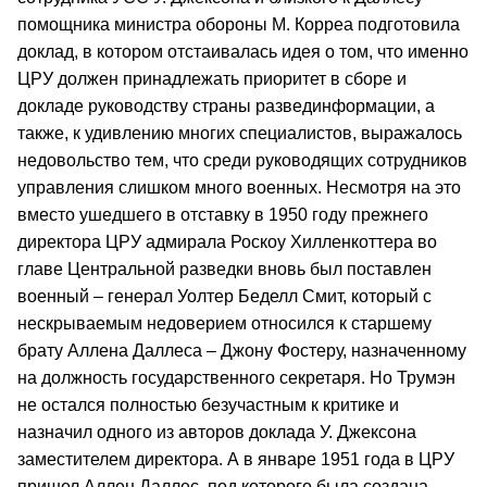
помощника министра обороны М. Корреа подготовила
доклад, в котором отстаивалась идея о том, что именно
ЦРУ должен принадлежать приоритет в сборе и
докладе руководству страны развединформации, а
также, к удивлению многих специалистов, выражалось
недовольство тем, что среди руководящих сотрудников
управления слишком много военных. Несмотря на это
вместо ушедшего в отставку в 1950 году прежнего
директора ЦРУ адмирала Роскоу Хилленкоттера во
главе Центральной разведки вновь был поставлен
военный – генерал Уолтер Беделл Смит, который с
нескрываемым недоверием относился к старшему
брату Аллена Даллеса – Джону Фостеру, назначенному
на должность государственного секретаря. Но Трумэн
не остался полностью безучастным к критике и
назначил одного из авторов доклада У. Джексона
заместителем директора. А в январе 1951 года в ЦРУ
пришел Аллен Даллес, под которого была создана