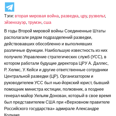
Тэги:
вторая мировая война
,
разведка
,
цру
,
рузвельт
,
эйзенхауэр
,
трумэн
,
сша
В годы Второй мировой войны Соединенные Штаты
располагали рядом подразделений разведки,
действовавших обособленно и выполнявших
различные функции. Наибольшую известность из них
получило Управление стратегических служб (УСС), в
котором работали будущие директора ЦРУ А. Даллес,
Р. Хелмс, У. Кейси и другие ответственные сотрудники
Центральной разведки (ЦР). Организатором и
руководителем УСС был нью-йоркский юрист, бывший
помощник министра юстиции, полковник, а позднее
генерал-майор Уильям Донован, который в свое время
был представителем США при «Верховном правителе
Российского государства» адмирале Александре
Колчаке.