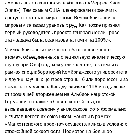
американского контроля» (субпроект «Меррей Хилл
Эриа»). Тем самым США планировали ограничить
доступ всех стран мира, кроме Великобритании, к
мировым запасам урановых руд. Как позже признал
первый руководитель проекта генерал Лесли Гровс,
эта «задача была реализована почти на 100%».
Усилия британских ученых в области «военного
атома», объединенных в специальную аналитическую
группу при Оксфордском университете, а затем и в
рамках спецлабораторий Кембриджского университета
и других научных центров страны, были перенесены за
океан, в том числе в Канаду, ближе к США и подальше
от грозившей вторжением на Альбион нацистской
Германии, но также и Советского Союза, не
вызывавшего доверия у англосаксов, хотя формально
и считавшегося их союзником. Работы в рамках
«Манхэттенского проекта» осуществлялись в условиях
строжайшей секретности. Несмотря на большое