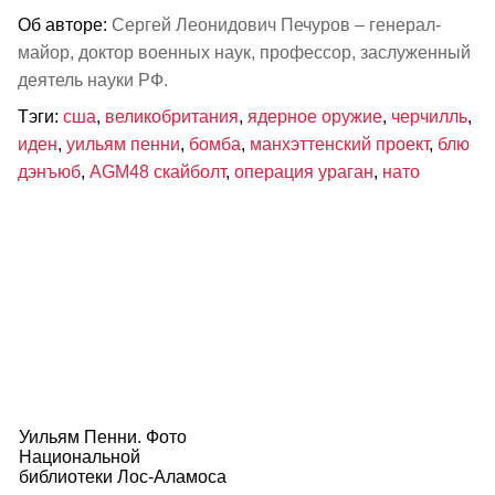
Об авторе:
Сергей Леонидович Печуров – генерал-
майор, доктор военных наук, профессор, заслуженный
деятель науки РФ.
Тэги:
сша
,
великобритания
,
ядерное оружие
,
черчилль
,
иден
,
уильям пенни
,
бомба
,
манхэттенский проект
,
блю
дэнъюб
,
AGM48 скайболт
,
операция ураган
,
нато
Уильям Пенни. Фото
Национальной
библиотеки Лос-Аламоса