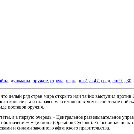
ойна
,
душманы
,
оружие
,
стрела
,
пзрк
,
рпг7
,
ак47
,
град
,
спг9
,
д30
,
, что целый ряд стран мира открыто или тайно выступил против
го конфликта и стараясь максимально втянуть советские войск
иде поставок оружия.
ты, а в первую очередь – Центральное разведывательное управ
 обозначением «Циклон» (Operation Cyclone). Ее основная цель
сками и силами законного афганского правительства.