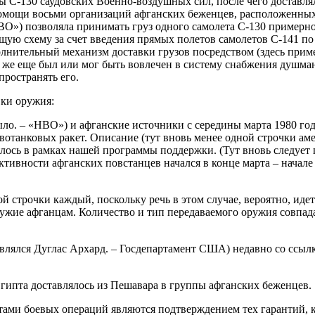
ты С-130 саудовских Военно-воздушных сил, после чего доставля
омощи восьми организаций афганских беженцев, расположенных 
О») позволяла принимать груз одного самолета С-130 примерно
щую схему за счет введения прямых полетов самолетов С-141 п
нительный механизм доставки грузов посредством (здесь примерн
то же еще был или мог быть вовлечен в систему снабжения душ
пространять его.
вки оружия:
было. – «НВО») и афганские источники с середины марта 1980 го
вотанковых ракет. Описание (тут вновь менее одной строчки ам
ялось в рамках нашей программы поддержки. (Тут вновь следует
тивности афганских повстанцев начался в конце марта – начале
ой строчки каждый, поскольку речь в этом случае, вероятно, ид
ружие афганцам. Количество и тип передаваемого оружия совпа
влялся Дуглас Архард. – Госдепартамент США) недавно со ссылк
гипта доставлялось из Пешавара в группы афганских беженцев.
татами боевых операций являются подтверждением тех гарантий, 