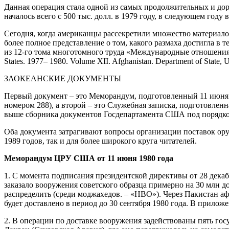
Данная операция стала одной из самых продолжительных и д
началось всего с 500 тыс. долл. в 1979 году, в следующем году 
Сегодня, когда американцы рассекретили множество материал
более полное представление о том, какого размаха достигла в 
из 12-го тома многотомного труда «Международные отношения С
States. 1977– 1980. Volume XII. Afghanistan. Department of State, 
ЗАОКЕАНСКИЕ ДОКУМЕНТЫ
Первый документ – это Меморандум, подготовленный 11 июня 
номером 288), а второй – это Служебная записка, подготовленн
выше сборника документов Госдепартамента США под порядко
Оба документа затрагивают вопросы организации поставок оруж
1989 годов, так и для более широкого круга читателей.
Меморандум ЦРУ США от 11 июня 1980 года
1. С момента подписания президентской директивы от 28 дека
заказало вооружения советского образца примерно на 30 млн д
распределить (среди моджахедов. – «НВО»). Через Пакистан а
будет доставлено в период до 30 сентября 1980 года. В прило
2. В операции по доставке вооружения задействованы пять го