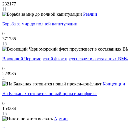
232177
11
Реалии
Борьба за мир до полной капитуляции
0
371785
18
Воюющий Черноморский флот преуспевает в состязаниях ВМФ
0
223985
4
Концепции
На Балканах готовится новый прокси-конфликт
0
153234
15
Армии