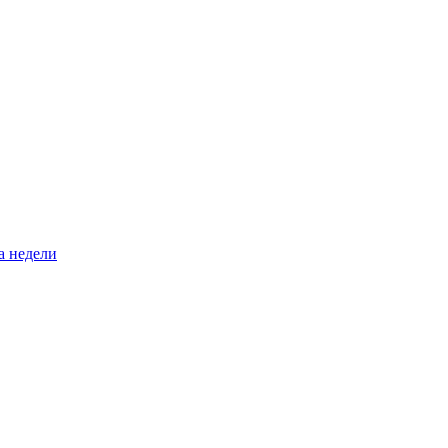
а недели