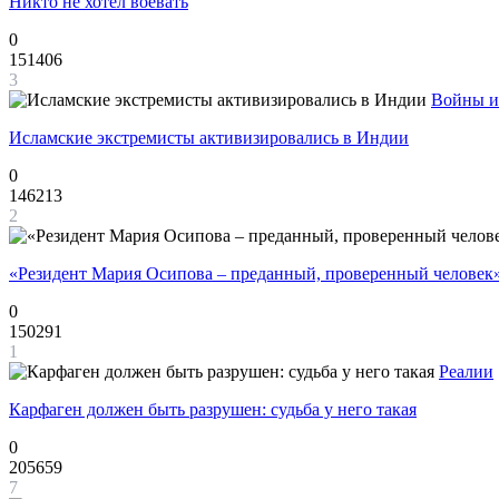
Никто не хотел воевать
0
151406
3
Войны и
Исламские экстремисты активизировались в Индии
0
146213
2
«Резидент Мария Осипова – преданный, проверенный человек
0
150291
1
Реалии
Карфаген должен быть разрушен: судьба у него такая
0
205659
7