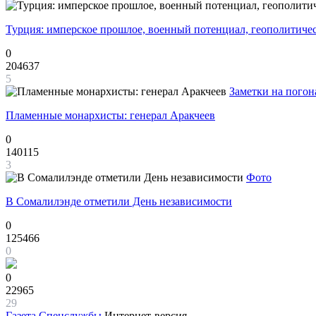
Турция: имперское прошлое, военный потенциал, геополитиче
0
204637
5
Заметки на погон
Пламенные монархисты: генерал Аракчеев
0
140115
3
Фото
В Сомалилэнде отметили День независимости
0
125466
0
0
22965
29
Газета
Спецслужбы
Интернет-версия