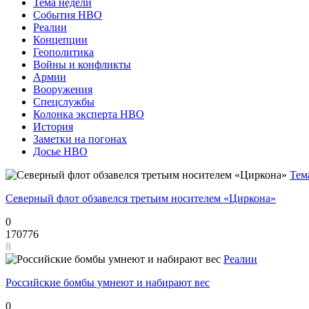
Тема недели
События НВО
Реалии
Концепции
Геополитика
Войны и конфликты
Армии
Вооружения
Спецслужбы
Колонка эксперта НВО
История
Заметки на погонах
Досье НВО
Тем
Северный флот обзавелся третьим носителем «Циркона»
0
170776
8
Реалии
Российские бомбы умнеют и набирают вес
0