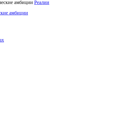
Реалии
ские амбиции
ах