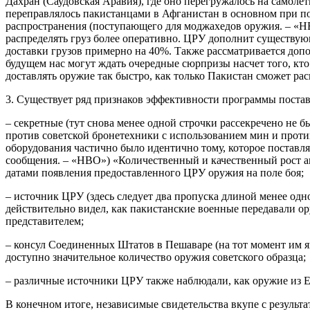
Дахран (Саудовская Аравия), где оно перегружалось на самоле
переправлялось пакистанцами в Афганистан в основном при п
распространения (поступающего для моджахедов оружия. – «НВ
распределять груз более оперативно. ЦРУ дополнит существую
доставки грузов примерно на 40%. Также рассматривается допол
будущем нас могут ждать очередные сюрпризы насчет того, к
доставлять оружие так быстро, как только Пакистан сможет рас
3. Существует ряд признаков эффективности программы поста
– секретные (тут снова менее одной строчки рассекречено не 
против советской бронетехники с использованием мин и проти
оборудования частично было идентично тому, которое поставл
сообщения. – «НВО») «Количественный и качественный рост ак
датами появления предоставленного ЦРУ оружия на поле боя;
– источник ЦРУ (здесь следует два пропуска длиной менее одн
действительно видел, как пакистанские военные передавали о
представителем;
– консул Соединенных Штатов в Пешаваре (на тот момент им я
доступно значительное количество оружия советского образца;
– различные источники ЦРУ также наблюдали, как оружие из Е
В конечном итоге, независимые свидетельства вкупе с резуль