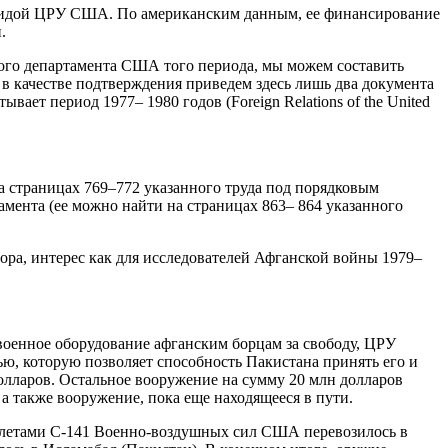
эгидой ЦРУ США. По американским данным, ее финансирование
.
ного департамента США того периода, мы можем составить
А в качестве подтверждения приведем здесь лишь два документа
т период 1977– 1980 годов (Foreign Relations of the United
 страницах 769–772 указанного труда под порядковым
тамента (ее можно найти на страницах 863– 864 указанного
ора, интерес как для исследователей Афганской войны 1979–
 военное оборудование афганским борцам за свободу, ЦРУ
ью, которую позволяет способность Пакистана принять его и
олларов. Остальное вооружение на сумму 20 млн долларов
 а также вооружение, пока еще находящееся в пути.
амолетами С-141 Военно-воздушных сил США перевозилось в