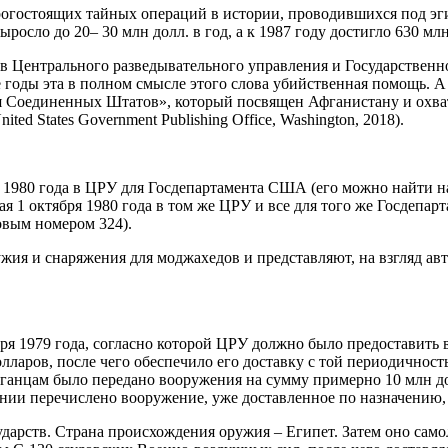
орогостоящих тайных операций в истории, проводившихся под 
выросло до 20– 30 млн долл. в год, а к 1987 году достигло 630 млн
ов Центрального разведывательного управления и Государствен
те годы эта в полном смысле этого слова убийственная помощь. 
оединенных Штатов», который посвящен Афганистану и охватывае
United States Government Publishing Office, Washington, 2018).
1980 года в ЦРУ для Госдепартамента США (его можно найти на
ая 1 октября 1980 года в том же ЦРУ и все для того же Госдепар
вым номером 324).
ия и снаряжения для моджахедов и представляют, на взгляд авт
бря 1979 года, согласно которой ЦРУ должно было предоставить
олларов, после чего обеспечило его доставку с той периодичност
фганцам было передано вооружения на сумму примерно 10 млн д
жении перечислено вооружение, уже доставленное по назначению,
сударств. Страна происхождения оружия – Египет. Затем оно с