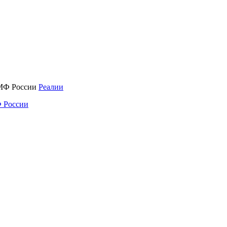
Реалии
 России