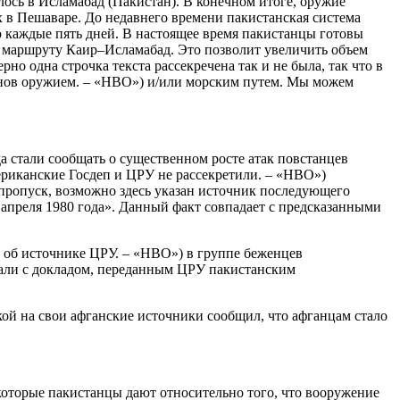
лось в Исламабад (Пакистан). В конечном итоге, оружие
в Пешаваре. До недавнего времени пакистанская система
 каждые пять дней. В настоящее время пакистанцы готовы
о маршруту Каир–Исламабад. Это позволит увеличить объем
о одна строчка текста рассекречена так и не была, так что в
манов оружием. – «НВО») и/или морским путем. Мы можем
да стали сообщать о существенном росте атак повстанцев
ериканские Госдеп и ЦРУ не рассекретили. – «НВО»)
 пропуск, возможно здесь указан источник последующего
 апреля 1980 года». Данный факт совпадает с предсказанными
ет об источнике ЦРУ. – «НВО») в группе беженцев
дали с докладом, переданным ЦРУ пакистанским
ой на свои афганские источники сообщил, что афганцам стало
которые пакистанцы дают относительно того, что вооружение