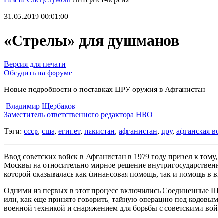
31.05.2019 00:01:00
«Стрелы» для душманов
Версия для печати
Обсудить на форуме
Новые подробности о поставках ЦРУ оружия в Афганистан
Владимир Щербаков
Заместитель ответственного редактора НВО
Тэги:
ссср
,
сша
,
египет
,
пакистан
,
афганистан
,
цру
,
афганская в
Ввод советских войск в Афганистан в 1979 году привел к тому
Москвы на относительно мирное решение внутригосударственно
которой оказывалась как финансовая помощь, так и помощь в в
Одними из первых в этот процесс включились Соединенные Шта
или, как еще принято говорить, тайную операцию под кодовым
военной техникой и снаряжением для борьбы с советскими вой