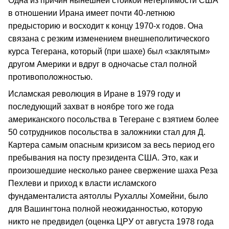
Одна из причин нынешней стойкой нетерпимости США
в отношении Ирана имеет почти 40-летнюю
предысторию и восходит к концу 1970-х годов. Она
связана с резким изменением внешнеполитического
курса Тегерана, который (при шахе) был «заклятым»
другом Америки и вдруг в одночасье стал полной
противоположностью.
Исламская революция в Иране в 1979 году и
последующий захват в ноябре того же года
американского посольства в Тегеране с взятием более
50 сотрудников посольства в заложники стал для Д.
Картера самым опасным кризисом за весь период его
пребывания на посту президента США. Это, как и
произошедшие несколько ранее свержение шаха Реза
Пехлеви и приход к власти исламского
фундаменталиста аятоллы Рухаллы Хомейни, было
для Вашингтона полной неожиданностью, которую
никто не предвидел (оценка ЦРУ от августа 1978 года