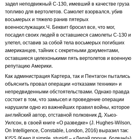
задел неподвижный С-130, имевший в качестве груза
топливо для вертолетов. Самолет взорвался, убив
восьмерых и тяжело ранив пятерых
военнослужащих.Ч. Беквит бросил все, что мог,
посадил своих людей в оставшиеся самолеты С-130 и
улетел, оставив за собой тела восьмерых погибших
американцев, тайник с секретными документами,
оставшиеся целехонькими пять вертолетов и военную
репутацию Америки.
Как администрация Картера, так и Пентагон пытались
объяснить провал операции «отказами техники» и
непредвиденными обстоятельствами. Однако правда
состоит в том, что замысел и проведение операции
нарушили одно из важнейших правил войны, которое
английский автор, отставной полковник Д. Хьюз-
Уилсон, в своей книге «О разведке» (J. Hughes-Wilson,
On Intelligence, Constable, London, 2016) выразил так:
KISS (Keep it simple, stupid! – «Делай проще, болван!»).