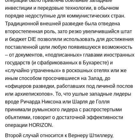
операции было привлечь обильные западные
инвестиции и передовые технологии, в обычном
порядке недоступные для коммунистических стран.
Традиционной внешней разведке была отведена
второстепенная роль, зато резко увеличившийся штат
и бюджет DIE позволяли использовать для достижения
поставленной цели любую появившуюся возможность
– от документов, «подписанных» главами иностранных
государств (и сфабрикованных в Бухаресте) и
«случайно утраченных» в роскошных отелях или же
иным способом просочившиеся на Запад, до
«офицеров разведки, работавших под личиной послов
или архиепископов». То, что ушлые западные лидеры
вроде Ричарда Никсона или Шарля де Голля
принимали румынского лидера с распростертыми
объятиями, говорит о достаточной эффективности
операции HORIZON.
Второй случай относится к Вернеру Штиллеру,