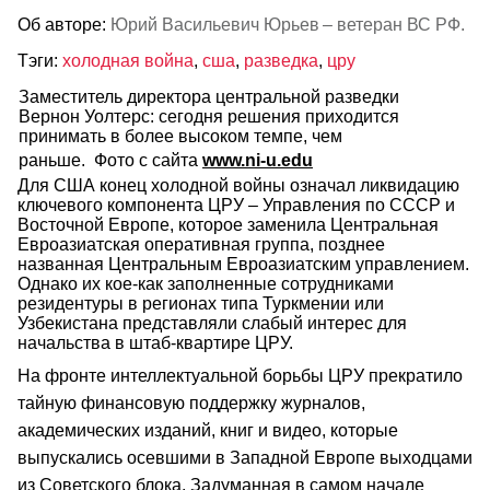
Об авторе:
Юрий Васильевич Юрьев – ветеран ВС РФ.
Тэги:
холодная война
,
сша
,
разведка
,
цру
Заместитель директора центральной разведки
Вернон Уолтерс: сегодня решения приходится
принимать в более высоком темпе, чем
раньше. Фото с сайта
www.ni-u.edu
Для США конец холодной войны означал ликвидацию
ключевого компонента ЦРУ – Управления по СССР и
Восточной Европе, которое заменила Центральная
Евроазиатская оперативная группа, позднее
названная Центральным Евроазиатским управлением.
Однако их кое-как заполненные сотрудниками
резидентуры в регионах типа Туркмении или
Узбекистана представляли слабый интерес для
начальства в штаб-квартире ЦРУ.
На фронте интеллектуальной борьбы ЦРУ прекратило
тайную финансовую поддержку журналов,
академических изданий, книг и видео, которые
выпускались осевшими в Западной Европе выходцами
из Советского блока. Задуманная в самом начале