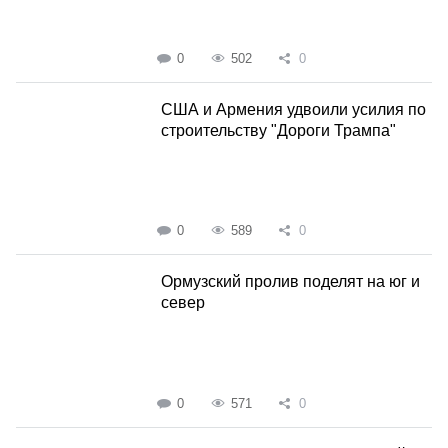
0
502
0
США и Армения удвоили усилия по
строительству "Дороги Трампа"
0
589
0
Ормузский пролив поделят на юг и
север
0
571
0