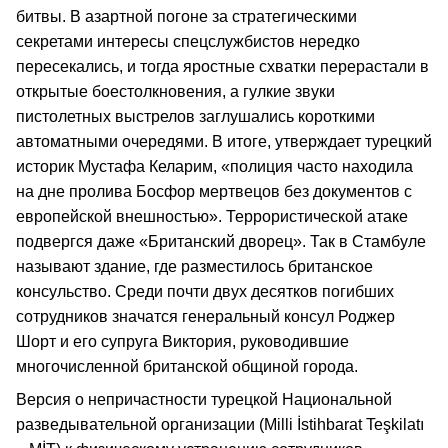
битвы. В азартной погоне за стратегическими
секретами интересы спецслужбистов нередко
пересекались, и тогда яростные схватки перерастали в
открытые боестолкновения, а гулкие звуки
пистолетных выстрелов заглушались короткими
автоматными очередями. В итоге, утверждает турецкий
историк Мустафа Келарим, «полиция часто находила
на дне пролива Босфор мертвецов без документов с
европейской внешностью». Террористической атаке
подвергся даже «Британский дворец». Так в Стамбуле
называют здание, где разместилось британское
консульство. Среди почти двух десятков погибших
сотрудников значатся генеральный консул Роджер
Шорт и его супруга Виктория, руководившие
многочисленной британской общиной города.
Версия о непричастности турецкой Национальной
разведывательной организации (Milli İstihbarat Teşkilatı