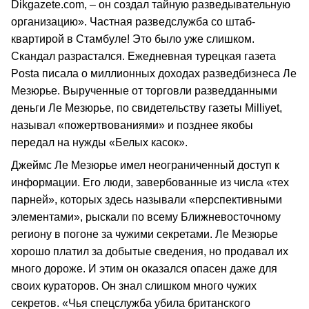
Dikgazete.com, – он создал тайную разведывательную
организацию». Частная разведслужба со штаб-
квартирой в Стамбуле! Это было уже слишком.
Скандал разрастался. Ежедневная турецкая газета
Posta писала о миллионных доходах разведбизнеса Ле
Мезюрье. Вырученные от торговли разведданными
деньги Ле Мезюрье, по свидетельству газеты Milliyet,
называл «пожертвованиями» и позднее якобы
передал на нужды «Белых касок».
Джеймс Ле Мезюрье имел неограниченный доступ к
информации. Его люди, завербованные из числа «тех
парней», которых здесь называли «перспективными
элементами», рыскали по всему Ближневосточному
региону в погоне за чужими секретами. Ле Мезюрье
хорошо платил за добытые сведения, но продавал их
много дороже. И этим он оказался опасен даже для
своих кураторов. Он знал слишком много чужих
секретов. «Чья спецслужба убила британского