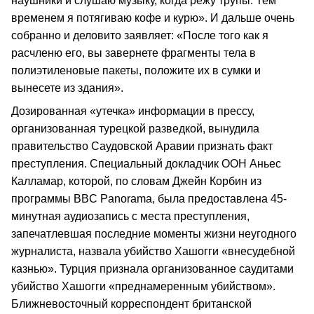
наушники и слушаю музыку, когда режу трупы. Тем
временем я потягиваю кофе и курю». И дальше очень
собранно и деловито заявляет: «После того как я
расчленю его, вы завернете фрагменты тела в
полиэтиленовые пакеты, положите их в сумки и
вынесете из здания».
Дозированная «утечка» информации в прессу,
организованная турецкой разведкой, вынудила
правительство Саудовской Аравии признать факт
преступления. Специальный докладчик ООН Аньес
Калламар, которой, по словам Джейн Корбин из
программы BBC Panorama, была предоставлена 45-
минутная аудиозапись с места преступления,
запечатлевшая последние моменты жизни неугодного
журналиста, назвала убийство Хашогги «внесудебной
казнью». Турция признала организованное саудитами
убийство Хашогги «преднамеренным убийством».
Ближневосточный корреспондент британской