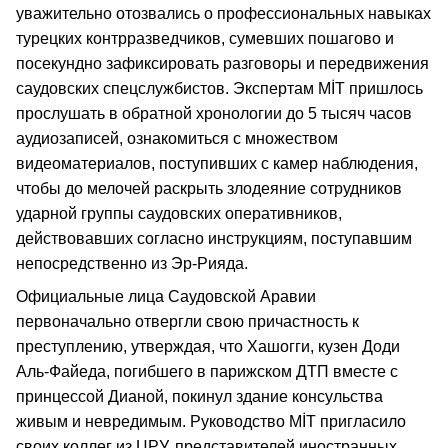
уважительно отозвались о профессиональных навыках
турецких контрразведчиков, сумевших пошагово и
посекундно зафиксировать разговоры и передвижения
саудовских спецслужбистов. Экспертам MİT пришлось
прослушать в обратной хронологии до 5 тысяч часов
аудиозаписей, ознакомиться с множеством
видеоматериалов, поступивших с камер наблюдения,
чтобы до мелочей раскрыть злодеяние сотрудников
ударной группы саудовских оперативников,
действовавших согласно инструкциям, поступавшим
непосредственно из Эр-Рияда.
Официальные лица Саудовской Аравии
первоначально отвергли свою причастность к
преступлению, утверждая, что Хашогги, кузен Доди
Аль-Файеда, погибшего в парижском ДТП вместе с
принцессой Дианой, покинул здание консульства
живым и невредимым. Руководство MİT пригласило
своих коллег из ЦРУ, представителей иностранных