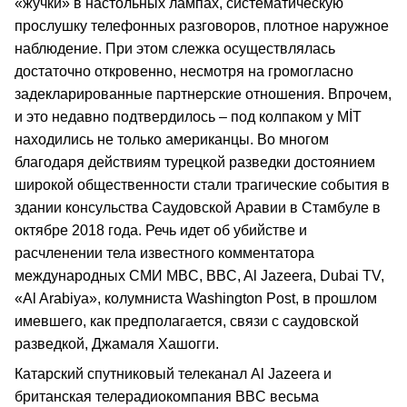
«жучки» в настольных лампах, систематическую
прослушку телефонных разговоров, плотное наружное
наблюдение. При этом слежка осуществлялась
достаточно откровенно, несмотря на громогласно
задекларированные партнерские отношения. Впрочем,
и это недавно подтвердилось – под колпаком у MİT
находились не только американцы. Во многом
благодаря действиям турецкой разведки достоянием
широкой общественности стали трагические события в
здании консульства Саудовской Аравии в Стамбуле в
октябре 2018 года. Речь идет об убийстве и
расчленении тела известного комментатора
международных СМИ MBC, BBC, Al Jazeera, Dubai TV,
«Al Arabiya», колумниста Washington Post, в прошлом
имевшего, как предполагается, связи с саудовской
разведкой, Джамаля Хашогги.
Катарский спутниковый телеканал Al Jazeera и
британская телерадиокомпания BBC весьма