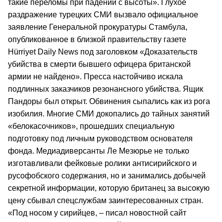
такие переломы при падении с высоты». Глухое
раздражение турецких СМИ вызвало официальное
заявление Генеральной прокуратуры Стамбула,
опубликованное в близкой правительству газете
Hürriyet Daily News под заголовком «Доказательств
убийства в смерти бывшего офицера британской
армии не найдено». Пресса настойчиво искала
подлинных заказчиков резонансного убийства. Ящик
Пандоры был открыт. Обвинения сыпались как из рога
изобилия. Многие СМИ докопались до тайных занятий
«белокасочников», прошедших специальную
подготовку под личным руководством основателя
фонда. Медиадиверсанты Ле Мезюрье не только
изготавливали фейковые ролики антисирийского и
русофобского содержания, но и занимались добычей
секретной информации, которую британец за высокую
цену сбывал спецслужбам заинтересованных стран.
«Под носом у сирийцев, – писал новостной сайт