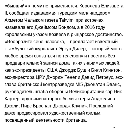
«бывший» к нему не применяется. Королева Елизавета
II, сообщает издаваемая турецким миллиардером
Ахметом Чалыком газета Takvim, при встречах
называла его Джеймсом Бондом, а в 2016 году
королевским указом возвела в рыцарское достоинство.
«Вообразите себе человека, – предлагает известный
стамбульский журналист Эргун Дилер, – который мог в
любое время связаться по телефону и посетить без
предварительной записи дома таких значимых людей,
как экс-президенты США Джордж Буш и Билл Клинтон,
экс-директора ЦРУ Джордж Тенет и Дэвид Петреус, экс-
глава британской контрразведки MI5 Джонатан Эванс,
руководитель штаба обороны Великобритании сэр Ник
Картер, друзьями которого были актеры Анджелина
Джоли, Пирс Броснан, Джордж Клуни». Последний
даже продюсировал художественный фильм,
посвященный деятельности британца.