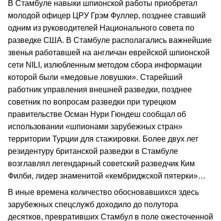
В Стамбуле навыки шпионской работы приобретал
молодой офицер ЦРУ Грэм Фуллер, позднее ставший
одним из руководителей Национального совета по
разведке США. В Стамбуле располагались важнейшие
звенья работавшей на англичан еврейской шпионской
сети NILI, излюбленным методом сбора информации
которой были «медовые ловушки». Старейший
работник управления внешней разведки, позднее
советник по вопросам разведки при турецком
правительстве Осман Нури Гюндеш сообщал об
использовании «шпионами зарубежных стран»
территории Турции для стажировки. Более двух лет
резидентуру британской разведки в Стамбуле
возглавлял легендарный советский разведчик Ким
Филби, лидер знаменитой «кембриджской пятерки»…
В иные времена количество обосновавшихся здесь
зарубежных спецслужб доходило до полутора
десятков, превративших Стамбул в поле ожесточенной