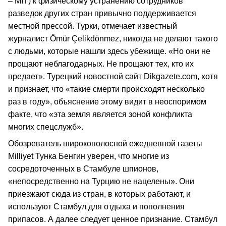
– MİT) к физическому устранению сотрудников
разведок других стран привычно поддерживается
местной прессой. Турки, отмечает известный
журналист Ömür Çelikdönmez, никогда не делают такого
с людьми, которые нашли здесь убежище. «Но они не
прощают неблагодарных. Не прощают тех, кто их
предает». Турецкий новостной сайт Dikgazete.com, хотя
и признает, что «такие смерти происходят несколько
раз в году», объяснение этому видит в неоспоримом
факте, что «эта земля является зоной конфликта
многих спецслужб».
Обозреватель широкополосной ежедневной газеты
Milliyet Тунка Бенгин уверен, что многие из
сосредоточенных в Стамбуле шпионов,
«непосредственно на Турцию не нацелены». Они
приезжают сюда из стран, в которых работают, и
используют Стамбул для отдыха и пополнения
припасов. А далее следует ценное признание. Стамбул