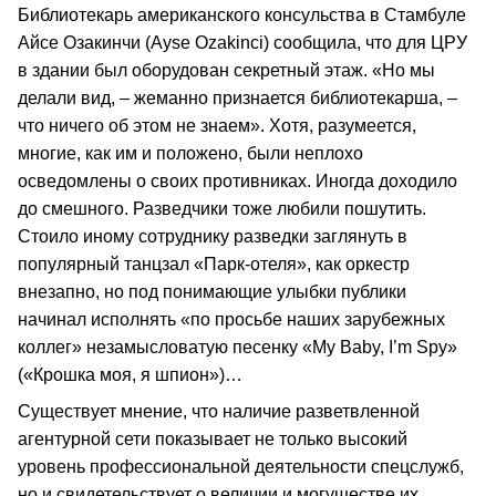
Библиотекарь американского консульства в Стамбуле
Айсе Озакинчи (Ayse Ozakinci) сообщила, что для ЦРУ
в здании был оборудован секретный этаж. «Но мы
делали вид, – жеманно признается библиотекарша, –
что ничего об этом не знаем». Хотя, разумеется,
многие, как им и положено, были неплохо
осведомлены о своих противниках. Иногда доходило
до смешного. Разведчики тоже любили пошутить.
Стоило иному сотруднику разведки заглянуть в
популярный танцзал «Парк-отеля», как оркестр
внезапно, но под понимающие улыбки публики
начинал исполнять «по просьбе наших зарубежных
коллег» незамысловатую песенку «My Baby, I’m Spy»
(«Крошка моя, я шпион»)…
Существует мнение, что наличие разветвленной
агентурной сети показывает не только высокий
уровень профессиональной деятельности спецслужб,
но и свидетельствует о величии и могуществе их