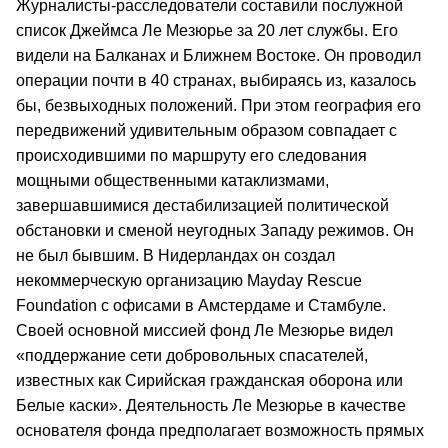
Журналисты-расследователи составили послужной
список Джеймса Ле Мезюрье за 20 лет службы. Его
видели на Балканах и Ближнем Востоке. Он проводил
операции почти в 40 странах, выбираясь из, казалось
бы, безвыходных положений. При этом география его
передвижений удивительным образом совпадает с
происходившими по маршруту его следования
мощными общественными катаклизмами,
завершавшимися дестабилизацией политической
обстановки и сменой неугодных Западу режимов. Он
не был бывшим. В Нидерландах он создал
некоммерческую организацию Mayday Rescue
Foundation с офисами в Амстердаме и Стамбуле.
Своей основной миссией фонд Ле Мезюрье видел
«поддержание сети добровольных спасателей,
известных как Сирийская гражданская оборона или
Белые каски». Деятельность Ле Мезюрье в качестве
основателя фонда предполагает возможность прямых