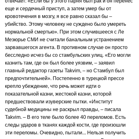
отвечает: «Если бы у этого парня был рак и он перенес
еще и сердечный приступ, а затем умер бы от
кровотечения в мозгу, я все равно сказал бы –
убийство. Этому человеку не суждено было умереть
нормальной смертью». При этом случившееся с Ле
Мезюрье СМИ не считали банальным устранением
зарвавшегося агента. В противном случае он просто
бесследно исчез бы со стамбульских улиц. «Его могли
казнить там, где он был более уязвим, – заявил
главный редактор газеты Takvim, – но Стамбул был
предпочтительней». Постепенно в турецкой прессе
крепло убеждение, что речь может идти о
показательной казни, жестокой казни, которой
предшествовали изуверские пытки. «Институт
судебной медицины не раскрыл правды, – писала
Takvim. – В его теле было более 40 переломов. Есть
следы ударов в тканях каждой кости, где произошли
эти переломы. Очевидно, пытали... Нельзя получить