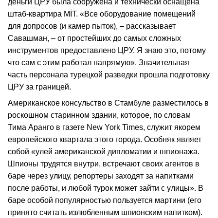
деньги ЦРУ была сооружена и технически оснащена
штаб-квартира MİT. «Все оборудование помещений
для допросов (и камер пыток), – рассказывает
Савашман, – от простейших до самых сложных
инструментов предоставлено ЦРУ. Я знаю это, потому
что сам с этим работал напрямую». Значительная
часть персонала турецкой разведки прошла подготовку
ЦРУ за границей.
Американское консульство в Стамбуле разместилось в
роскошном старинном здании, которое, по словам
Тима Аранго в газете New York Times, служит якорем
европейского квартала этого города. Особняк являет
собой «улей американской дипломатии и шпионажа.
Шпионы трудятся внутри, встречают своих агентов в
баре через улицу, репортеры заходят за напитками
после работы, и любой турок может зайти с улицы». В
баре особой популярностью пользуется мартини (его
принято считать излюбленным шпионским напитком).