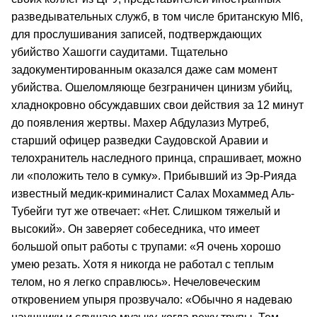
разведывательных служб, в том числе британскую MI6,
для прослушивания записей, подтверждающих
убийство Хашогги саудитами. Тщательно
задокументированным оказался даже сам момент
убийства. Ошеломляюще безграничен цинизм убийц,
хладнокровно обсуждавших свои действия за 12 минут
до появления жертвы. Махер Абдулазиз Мутреб,
старший офицер разведки Саудовской Аравии и
телохранитель наследного принца, спрашивает, можно
ли «положить тело в сумку». Прибывший из Эр-Рияда
известный медик-криминалист Салах Мохаммед Аль-
Тубейги тут же отвечает: «Нет. Слишком тяжелый и
высокий». Он заверяет собеседника, что имеет
большой опыт работы с трупами: «Я очень хорошо
умею резать. Хотя я никогда не работал с теплым
телом, но я легко справлюсь». Нечеловеческим
откровением упыря прозвучало: «Обычно я надеваю