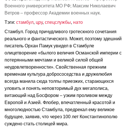
Военного университета МО РФ; Максим Николаевич
Ветров – профессор Академии военных наук.
Тэги:
стамбул
,
цру
,
спецслужбы
,
нато
Стамбул. Город причудливого гротескного сочетания
реального и фантастического. Может, поэтому здешний
писатель Орхан Памук увидел в Стамбуле
олицетворение «былого величия Османской империи с
потерянными мечтами и великой силой общей
неудовлетворенности». Свойственная прежним
временам культура добрососедства и дружелюбия
всегда манила сюда толпы приезжих, старающихся
уловить и понять неповторимый дух мегаполиса,
витающий над Босфором – узким проливом между
Европой и Азией. Флобер, впечатленный красотой и
многолюдностью Стамбула, предрекал ему великое
будущее, заявив, что через 100 лет Константинополю
суждено стать столицей мира.