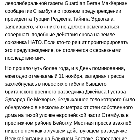
леволиберальной газеты Guardian Бетан МакКернан
сообщил из Стамбула о грозном предупреждении
президента Турции Реджепа Тайипа Эрдогана,
заявившего, что «никто не должен осмеливаться
совершать подобные действия снова на земле
союзника НАТО. Если кто-то решит проигнорировать
это предупреждение, он столкнется с серьезными
последствиями».
Но прошло чуть более года, и в День поминовения,
ежегодно отмечаемый 11 ноября, западная пресса
захлебнулась в новостях о гибели бывшего
британского военного разведчика Джеймса Густава
Эдварда Ле Мезюрье, бездыханное тело которого было
обнаружено в нескольких метрах от стен собственного
дома на тихой улочке европейской части Стамбула в
престижном районе Бейоглу. Местная пресса взахлеб
пишет о нем как о лучшем действующем разведчике
Великобритании на Ближнем Востоке. Определение