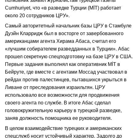
полковник заявил журналистам турецкой газеты
Cumhuriyet, что «в разведке Турции (MİT) работает
около 20 сотрудников ЦРУ».
Самый авторитетный начальник базы ЦРУ в Стамбуле
Дуэйн Кларридж был в восторге от завербованного
американцами агента Хирама Абаса, считал его
«лучшим собирателем разведданных в Турции». Абас
прошел секретную спецподготовку на базе ЦРУ в США.
Первые задания выполнял как оперативник MİT в
Бейруте, где вместе с агентами Моссад участвовал в
рейдах против палестинцев, пытавшихся укрыться в
Ливане от преследования израильтян. ЦРУ
использовало все возможности для продвижения
своего агента по службе. В итоге Абас сделал
головокружительную карьеру в турецкой разведке,
заняв должность помощника ее руководителя.
В целом взаимодействие турецких и американских
спецслужб носит устойчивый характер. Задолго до