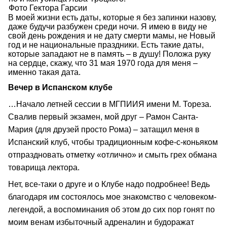
Фото Гектора Гарсии
В моей жизни есть даты, которые я без запинки назову,
даже будучи разбужен среди ночи. Я имею в виду не
свой день рождения и не дату смерти мамы, не Новый
год и не национальные праздники. Есть такие даты,
которые западают не в память – в душу! Положа руку
на сердце, скажу, что 31 мая 1970 года для меня –
именно такая дата.
Вечер в Испанском клубе
…Начало летней сессии в МГПИИЯ имени М. Тореза.
Свалив первый экзамен, мой друг – Рамон Санта-
Мария (для друзей просто Рома) – затащил меня в
Испанский клуб, чтобы традиционным кофе-с-коньяком
отпраздновать отметку «отлично» и смыть грех обмана
товарища лектора.
Нет, все-таки о друге и о Клубе надо подробнее! Ведь
благодаря им состоялось мое знакомство с человеком-
легендой, а воспоминания об этом до сих пор гонят по
моим венам избыточный адреналин и будоражат