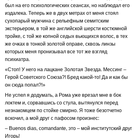
был на его психологических сеансах, но наблюдал его
издалека. Теперь же в двух метрах от меня стоял
сухопарый мужчина с рельефным семитским
экстерьером, в той же английской шерсти костюмной
тройке, с той же копной седых вьющихся волос, в тех
же очках в тонкой золотой оправе, сквозь линзы
которых меня пронизывал все тот же взгляд
психиатра.
«Стоп! У него на лацкане Золотая Звезда. Мессинг –
Герой Советского Союза?! Бред какой-то! Да и как бы
он сюда попал?!»
Не успел я додумать, а Рома уже врезал мне в бок
локтем и, сорвавшись со стула, вытянулся перед
незнакомцем по стойке смирно. Я тоже безотчетно
вскочил, а мой друг с пафосом произнес:
– Buenos dias, comandante, это – мой институтский друг
Игорь!