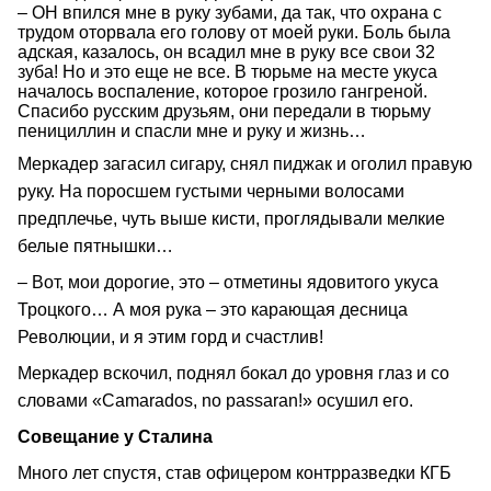
– ОН впился мне в руку зубами, да так, что охрана с
трудом оторвала его голову от моей руки. Боль была
адская, казалось, он всадил мне в руку все свои 32
зуба! Но и это еще не все. В тюрьме на месте укуса
началось воспаление, которое грозило гангреной.
Спасибо русским друзьям, они передали в тюрьму
пенициллин и спасли мне и руку и жизнь…
Меркадер загасил сигару, снял пиджак и оголил правую
руку. На поросшем густыми черными волосами
предплечье, чуть выше кисти, проглядывали мелкие
белые пятнышки…
– Вот, мои дорогие, это – отметины ядовитого укуса
Троцкого… А моя рука – это карающая десница
Революции, и я этим горд и счастлив!
Меркадер вскочил, поднял бокал до уровня глаз и со
словами «Сamarados, no passaran!» осушил его.
Совещание у Сталина
Много лет спустя, став офицером контрразведки КГБ