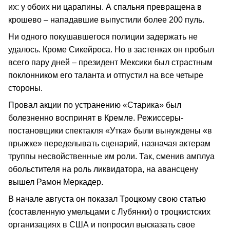
их: у обоих ни царапины. А спальня превращена в
крошево – нападавшие выпустили более 200 пуль.
Ни одного покушавшегося полиции задержать не
удалось. Кроме Сикейроса. Но в застенках он пробыл
всего пару дней – президент Мексики был страстным
поклонником его таланта и отпустил на все четыре
стороны.
Провал акции по устранению «Старика» был
болезненно воспринят в Кремле. Режиссеры-
постановщики спектакля «Утка» были вынуждены «в
прыжке» переделывать сценарий, назначая актерам
труппы несвойственные им роли. Так, сменив амплуа
обольстителя на роль ликвидатора, на авансцену
вышел Рамон Меркадер.
В начале августа он показал Троцкому свою статью
(составленную умельцами с Лубянки) о троцкистских
организациях в США и попросил высказать свое