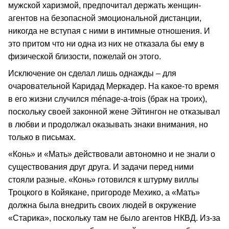
мужской харизмой, предпочитал держать женщин-
агентов на безопасной эмоциональной дистанции,
никогда не вступая с ними в интимные отношения. И
это притом что ни одна из них не отказала бы ему в
физической близости, пожелай он этого.
Исключение он сделал лишь однажды – для
очаровательной Каридад Меркадер. На какое-то время
в его жизни случился ménage-a-trois (брак на троих),
поскольку своей законной жене Эйтингон не отказывал
в любви и продолжал оказывать знаки внимания, но
только в письмах.
«Конь» и «Мать» действовали автономно и не знали о
существования друг друга. И задачи перед ними
стояли разные. «Конь» готовился к штурму виллы
Троцкого в Койякане, пригороде Мехико, а «Мать»
должна была внедрить своих людей в окружение
«Старика», поскольку там не было агентов НКВД. Из-за