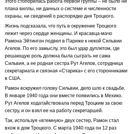
этого стопорилась работа первой группы – не было ни
плана виллы, ни данных о системе и численности
охраны, ни сведений о распорядке дня Троцкого.
Жизнь подсказала, что путь в окружение Троцкого
лежит через сердце женщины. И красавца-мачо
Рамона Эйтингон подвел в Париже к некой Сильвии
Агелов. По его замыслу, это был удар дуплетом, где
решающую роль должна была сыграть не сама
Сильвия, а ее родная сестра Рут Агелов, сотрудница
секретариата и связная «Старика» с его сторонниками
в США.
Рамон вскружил голову Сильвии, дело шло к свадьбе.
В январе 1940 года они вместе появились в Мехико.
Рут Агелов ходатайствовала перед Троцким за свою
сестру, и он взял ее на работу секретаршей.
Так, используя «втемную» двух сестер, Рамон стал
вхож в дом Троцкого. С марта 1940 года он 12 раз