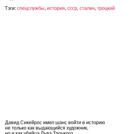
Тэги:
спецслужбы
,
история
,
ссср
,
сталин
,
троцкий
Давид Сикейрос имел шанс войти в историю
не только как выдающийся художник,
но и как убийца Льва Троцкого.