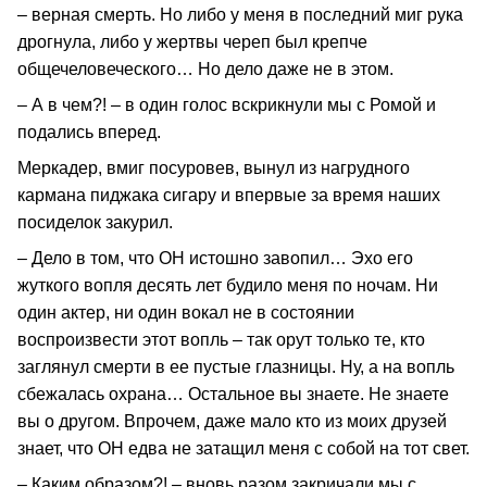
– верная смерть. Но либо у меня в последний миг рука
дрогнула, либо у жертвы череп был крепче
общечеловеческого… Но дело даже не в этом.
– А в чем?! – в один голос вскрикнули мы с Ромой и
подались вперед.
Меркадер, вмиг посуровев, вынул из нагрудного
кармана пиджака сигару и впервые за время наших
посиделок закурил.
– Дело в том, что ОН истошно завопил… Эхо его
жуткого вопля десять лет будило меня по ночам. Ни
один актер, ни один вокал не в состоянии
воспроизвести этот вопль – так орут только те, кто
заглянул смерти в ее пустые глазницы. Ну, а на вопль
сбежалась охрана… Остальное вы знаете. Не знаете
вы о другом. Впрочем, даже мало кто из моих друзей
знает, что ОН едва не затащил меня с собой на тот свет.
– Каким образом?! – вновь разом закричали мы с