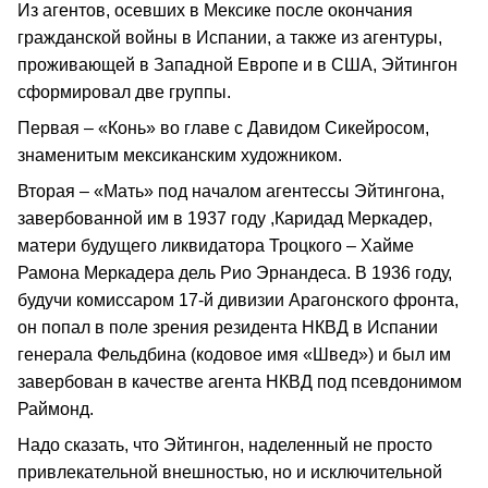
Из агентов, осевших в Мексике после окончания
гражданской войны в Испании, а также из агентуры,
проживающей в Западной Европе и в США, Эйтингон
сформировал две группы.
Первая – «Конь» во главе с Давидом Сикейросом,
знаменитым мексиканским художником.
Вторая – «Мать» под началом агентессы Эйтингона,
завербованной им в 1937 году ,Каридад Меркадер,
матери будущего ликвидатора Троцкого – Хайме
Рамона Меркадера дель Рио Эрнандеса. В 1936 году,
будучи комиссаром 17-й дивизии Арагонского фронта,
он попал в поле зрения резидента НКВД в Испании
генерала Фельдбина (кодовое имя «Швед») и был им
завербован в качестве агента НКВД под псевдонимом
Раймонд.
Надо сказать, что Эйтингон, наделенный не просто
привлекательной внешностью, но и исключительной