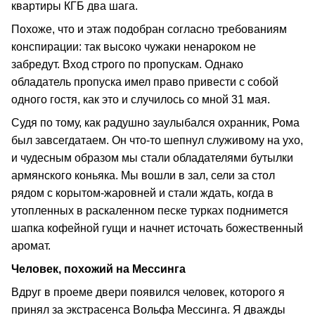
квартиры КГБ два шага.
Похоже, что и этаж подобран согласно требованиям
конспирации: так высоко чужаки ненароком не
забредут. Вход строго по пропускам. Однако
обладатель пропуска имел право привести с собой
одного гостя, как это и случилось со мной 31 мая.
Судя по тому, как радушно заулыбался охранник, Рома
был завсегдатаем. Он что-то шепнул служивому на ухо,
и чудесным образом мы стали обладателями бутылки
армянского коньяка. Мы вошли в зал, сели за стол
рядом с корытом-жаровней и стали ждать, когда в
утопленных в раскаленном песке турках поднимется
шапка кофейной гущи и начнет источать божественный
аромат.
Человек, похожий на Мессинга
Вдруг в проеме двери появился человек, которого я
принял за экстрасенса Вольфа Мессинга. Я дважды