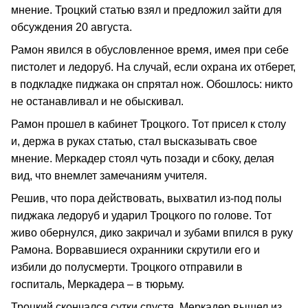
мнение. Троцкий статью взял и предложил зайти для
обсуждения 20 августа.
Рамон явился в обусловленное время, имея при себе
пистолет и ледоруб. На случай, если охрана их отберет,
в подкладке пиджака он спрятал нож. Обошлось: никто
не останавливал и не обыскивал.
Рамон прошел в кабинет Троцкого. Тот присел к столу
и, держа в руках статью, стал высказывать свое
мнение. Меркадер стоял чуть позади и сбоку, делая
вид, что внемлет замечаниям учителя.
Решив, что пора действовать, выхватил из-под полы
пиджака ледоруб и ударил Троцкого по голове. Тот
живо обернулся, дико закричал и зубами впился в руку
Рамона. Ворвавшиеся охранники скрутили его и
избили до полусмерти. Троцкого отправили в
госпиталь, Меркадера – в тюрьму.
Троцкий скончался сутки спустя, Меркадер вышел из