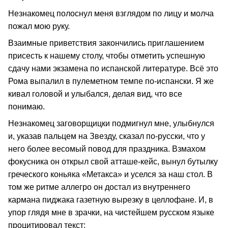
Незнакомец полоснул меня взглядом по лицу и молча
пожал мою руку.
Взаимные приветствия закончились приглашением
присесть к нашему столу, чтобы отметить успешную
сдачу нами экзамена по испанской литературе. Всё это
Рома выпалил в пулеметном темпе по-испански. Я же
кивал головой и улыбался, делая вид, что все
понимаю.
Незнакомец заговорщицки подмигнул мне, улыбнулся
и, указав пальцем на Звезду, сказал по-русски, что у
него более весомый повод для праздника. Взмахом
фокусника он открыл свой атташе-кейс, вынул бутылку
греческого коньяка «Метакса» и уселся за наш стол. В
том же ритме аллегро он достал из внутреннего
кармана пиджака газетную вырезку в целлофане. И, в
упор глядя мне в зрачки, на чистейшем русском языке
процитировал текст: