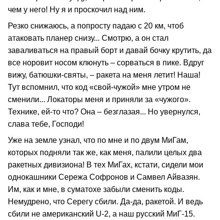
чем у него! Ну я и проскочил над ним.
Резко снижаюсь, а попросту падаю с 20 км, чтоб
атаковать планер снизу... Смотрю, а он стал
заваливаться на правый борт и давай бочку крутить, да
все норовит носом клюнуть – сорваться в пике. Вдруг
вижу, батюшки-святы, – ракета на меня летит! Наша!
Тут вспомнил, что код «свой-чужой» мне утром не
сменили... Локаторы меня и приняли за «чужого».
Технике, ей-то что? Она – безглазая... Но увернулся,
слава тебе, Господи!
Уже на земле узнал, что по мне и по двум МиГам,
которых подняли так же, как меня, палили целых два
ракетных дивизиона! В тех МиГах, кстати, сидели мои
однокашники Сережа Софронов и Самвел Айвазян.
Им, как и мне, в суматохе забыли сменить коды.
Немудрено, что Серегу сбили. Да-да, ракетой. И ведь
сбили не американский U-2, а наш русский МиГ-15.