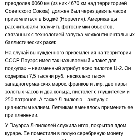
преодолев 6060 км (из них 4670 км над территорией
Советского Союза), должен был через девять часов
приземлиться в Боджё (Норвегия). Американцы
рассчитывали получить фотоснимки объектов,
связанных с технологией запуска межконтинентальных
баллистических ракет.
На случай вынужденного приземления на территории
СССР Пауэрс имел так называемый «пакет для
подкупа» – неизменный атрибут всех пилотов U-2. Он
содержал 7,5 тысячи руб., несколько тысяч
западногерманских марок, франков и лир, две пары
золотых часов и два кольца, пистолет с глушителем и
250 патронов. А также Л-пилюлю – ампулу с
цианистым калием. Летчикам вменялось применить ее
при пленении.
У Пауэрса Л-пилюлей служила игла, покрытая ядом
кураре. Ее поместили в полую серебряную монету