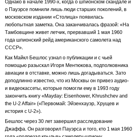
Однако в начале 1990-х, когда о шпионском скандале и
о Пауэрсе помнили лишь люди старших поколений, в
московском издании «Столица» появилась
любопытная заметка. Она заканчивалась фразой: «На
Тамбовщине живет летчик, прервавший 1 мая 1960
года шпионский рейд американского самолета над
СССР».
Как Майкл Бешлос узнал о публикации и с чьей
помощью разыскал Игоря Ментюкова, подполковника
авиации в отставке, можно лишь догадываться. Зато
доподлинно известно, что из Москвы он привез аудио-
и видеокассеты, которые помогли ему в 1993 году
закончить книгу «Mayday: Eisenhower, Khrushchev and
the U-2 Affair» («Первомай: Эйзенхауэр, Хрущев и
история с U-2»).
Бешлос через 30 лет завершил расследование
Джаффа. Он разговорил Пауэрса и того, кто 1 мая 1960
года «подрезал крылья» самолету-шпиону.