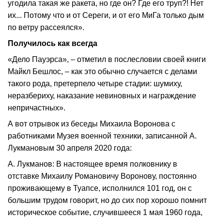
угодила такая же ракета, но где он? Где его труп?! Нет
их... Потому что и от Сереги, и от его МиГа только дым
по ветру рассеялся».
Получилось как всегда
«Дело Пауэрса», – отметил в послесловии своей книги
Майкл Бешлос, – как это обычно случается с делами
такого рода, претерпело четыре стадии: шумиху,
неразбериху, наказание невиновных и награждение
непричастных».
А вот отрывок из беседы Михаила Воронова с
работниками Музея военной техники, записанной А.
Лукмановым 30 апреля 2020 года:
А. Лукманов: В настоящее время полковнику в
отставке Михаилу Романовичу Воронову, постоянно
проживающему в Туапсе, исполнился 101 год, он с
большим трудом говорит, но до сих пор хорошо помнит
историческое событие, случившееся 1 мая 1960 года,