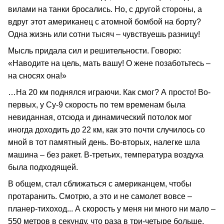
вилами на танки бросались. Но, с другой стороны, а
вдруг этот американец с атомной бомбой на борту?
Одна жизнь или сотни тысяч – чувствуешь разницу!
Мысль придала сил и решительности. Говорю:
«Наводите на цель, мать вашу! О жене позаботьтесь –
на сносях она!»
…На 20 км поднялся играючи. Как смог? А просто! Во-
первых, у Су-9 скорость по тем временам была
невиданная, отсюда и динамический потолок мог
иногда доходить до 22 км, как это почти случилось со
мной в тот памятный день. Во-вторых, налегке шла
машина – без ракет. В-третьих, температура воздуха
была подходящей.
В общем, стал сближаться с американцем, чтобы
протаранить. Смотрю, а это и не самолет вовсе –
планер-тихоход... А скорость у меня ни много ни мало –
550 метров в секунду, что раза в три-четыре больше,