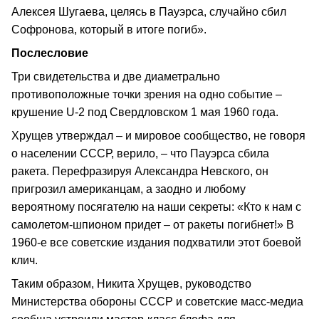
Алексея Шугаева, целясь в Пауэрса, случайно сбил
Софронова, который в итоге погиб».
Послесловие
Три свидетельства и две диаметрально
противоположные точки зрения на одно событие –
крушение U-2 под Свердловском 1 мая 1960 года.
Хрущев утверждал – и мировое сообщество, не говоря
о населении СССР, верило, – что Пауэрса сбила
ракета. Перефразируя Александра Невского, он
пригрозил американцам, а заодно и любому
вероятному посягателю на наши секреты: «Кто к нам с
самолетом-шпионом придет – от ракеты погибнет!» В
1960-е все советские издания подхватили этот боевой
клич.
Таким образом, Никита Хрущев, руководство
Министерства обороны СССР и советские масс-медиа