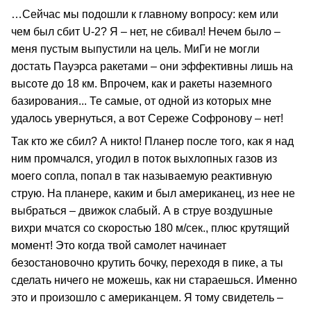
…Сейчас мы подошли к главному вопросу: кем или
чем был сбит U-2? Я – нет, не сбивал! Нечем было –
меня пустым выпустили на цель. МиГи не могли
достать Пауэрса ракетами – они эффективны лишь на
высоте до 18 км. Впрочем, как и ракеты наземного
базирования... Те самые, от одной из которых мне
удалось увернуться, а вот Сереже Софронову – нет!
Так кто же сбил? А никто! Планер после того, как я над
ним промчался, угодил в поток выхлопных газов из
моего сопла, попал в так называемую реактивную
струю. На планере, каким и был американец, из нее не
выбраться – движок слабый. А в струе воздушные
вихри мчатся со скоростью 180 м/сек., плюс крутящий
момент! Это когда твой самолет начинает
безостановочно крутить бочку, переходя в пике, а ты
сделать ничего не можешь, как ни стараешься. Именно
это и произошло с американцем. Я тому свидетель –