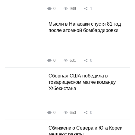
0
989
1
Мысли в Нагасаки спустя 81 год
после атомной бомбардировки
0
601
0
Сборная США победила в
товарищеском матче команду
Узбекистана
0
653
0
Сближению Севера и Юга Кореи
мешают ракеты