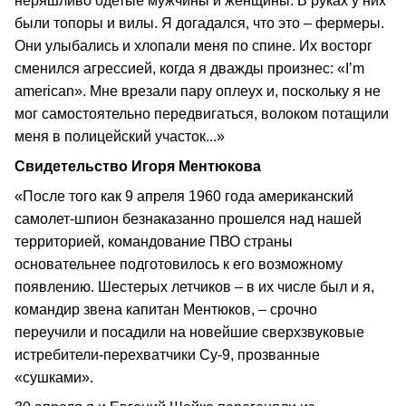
неряшливо одетые мужчины и женщины. В руках у них
были топоры и вилы. Я догадался, что это – фермеры.
Они улыбались и хлопали меня по спине. Их восторг
сменился агрессией, когда я дважды произнес: «I’m
american». Мне врезали пару оплеух и, поскольку я не
мог самостоятельно передвигаться, волоком потащили
меня в полицейский участок...»
Свидетельство Игоря Ментюкова
«После того как 9 апреля 1960 года американский
самолет-шпион безнаказанно прошелся над нашей
территорией, командование ПВО страны
основательнее подготовилось к его возможному
появлению. Шестерых летчиков – в их числе был и я,
командир звена капитан Ментюков, – срочно
переучили и посадили на новейшие сверхзвуковые
истребители-перехватчики Су-9, прозванные
«сушками».