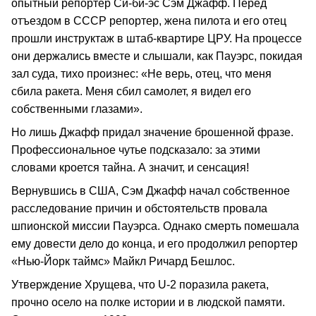
опытный репортер Си-би-эс Сэм Джафф. Перед
отъездом в СССР репортер, жена пилота и его отец
прошли инструктаж в штаб-квартире ЦРУ. На процессе
они держались вместе и слышали, как Пауэрс, покидая
зал суда, тихо произнес: «Не верь, отец, что меня
сбила ракета. Меня сбил самолет, я видел его
собственными глазами».
Но лишь Джафф придал значение брошенной фразе.
Профессиональное чутье подсказало: за этими
словами кроется тайна. А значит, и сенсация!
Вернувшись в США, Сэм Джафф начал собственное
расследование причин и обстоятельств провала
шпионской миссии Пауэрса. Однако смерть помешала
ему довести дело до конца, и его продолжил репортер
«Нью-Йорк таймс» Майкл Ричард Бешлос.
Утверждение Хрущева, что U-2 поразила ракета,
прочно осело на полке истории и в людской памяти.