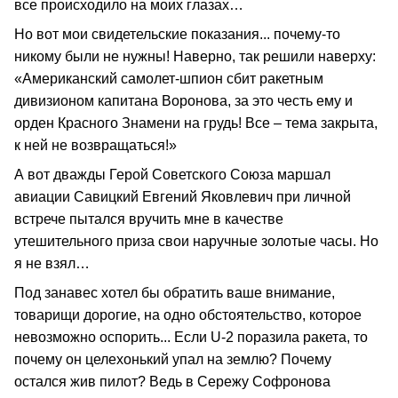
все происходило на моих глазах…
Но вот мои свидетельские показания... почему-то
никому были не нужны! Наверно, так решили наверху:
«Американский самолет-шпион сбит ракетным
дивизионом капитана Воронова, за это честь ему и
орден Красного Знамени на грудь! Все – тема закрыта,
к ней не возвращаться!»
А вот дважды Герой Советского Союза маршал
авиации Савицкий Евгений Яковлевич при личной
встрече пытался вручить мне в качестве
утешительного приза свои наручные золотые часы. Но
я не взял…
Под занавес хотел бы обратить ваше внимание,
товарищи дорогие, на одно обстоятельство, которое
невозможно оспорить... Если U-2 поразила ракета, то
почему он целехонький упал на землю? Почему
остался жив пилот? Ведь в Сережу Софронова