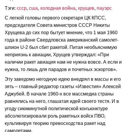
Тэги:
ссср
,
сша
,
холодная война
,
хрущев
,
пауэрс
С легкой головы первого секретаря ЦК КПСС,
председателя Совета министров СССР Никиты
Хрущева до сих пор бытует мнение, что 1 мая 1960
года в районе Свердловска американский самолет-
шпион U-2 был сбит ракетой. Питая необъяснимую
неприязнь к авиации, Хрущев утверждал: «При
наличии ракет авиация нам не нужна вовсе. А если и
нужна, то лишь для парадов и почетных эскортов».
Эту заведомо негодную идею внедрял в массы и его
зять – главный редактор газеты «Известия» Алексей
Аджубей. В начале 1960-х все массмедиа страны
равнялись на него, глашатая идей своего тестя. И в
угоду сиюминутной политической конъюнктуре
абсолютизировали роль ракетных войск ПВО,
культивируя теорию превосходства ракет над
самолетами.