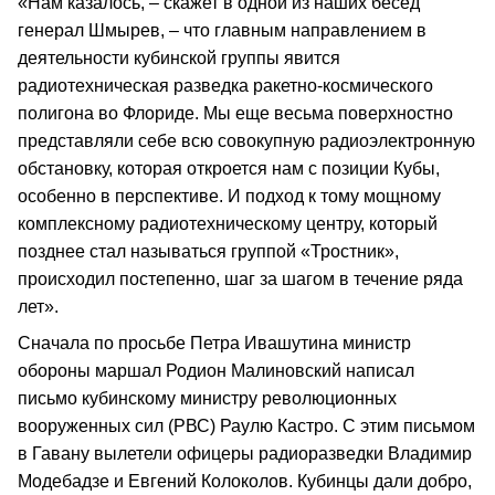
«Нам казалось, – скажет в одной из наших бесед
генерал Шмырев, – что главным направлением в
деятельности кубинской группы явится
радиотехническая разведка ракетно-космического
полигона во Флориде. Мы еще весьма поверхностно
представляли себе всю совокупную радиоэлектронную
обстановку, которая откроется нам с позиции Кубы,
особенно в перспективе. И подход к тому мощному
комплексному радиотехническому центру, который
позднее стал называться группой «Тростник»,
происходил постепенно, шаг за шагом в течение ряда
лет».
Сначала по просьбе Петра Ивашутина министр
обороны маршал Родион Малиновский написал
письмо кубинскому министру революционных
вооруженных сил (РВС) Раулю Кастро. С этим письмом
в Гавану вылетели офицеры радиоразведки Владимир
Модебадзе и Евгений Колоколов. Кубинцы дали добро,