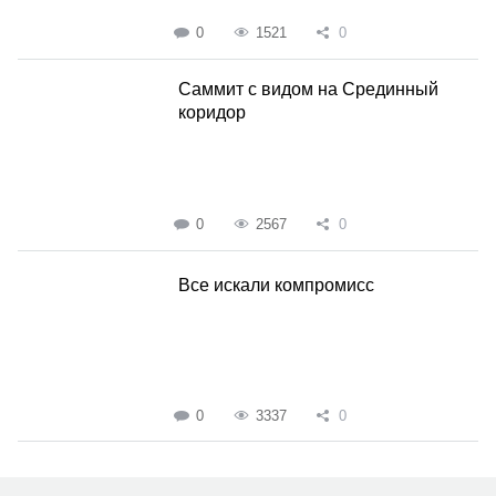
0
1521
0
Саммит с видом на Срединный
коридор
0
2567
0
Все искали компромисс
0
3337
0