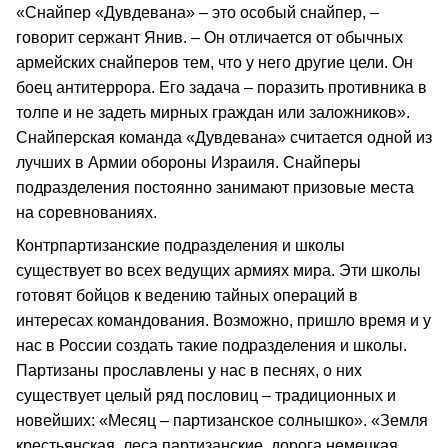
«Снайпер «Дувдевана» – это особый снайпер, –
говорит сержант Янив. – Он отличается от обычных
армейских снайперов тем, что у него другие цели. Он
боец антитеррора. Его задача – поразить противника в
толпе и не задеть мирных граждан или заложников».
Снайперская команда «Дувдевана» считается одной из
лучших в Армии обороны Израиля. Снайперы
подразделения постоянно занимают призовые места
на соревнованиях.
Контрпартизанские подразделения и школы
существует во всех ведущих армиях мира. Эти школы
готовят бойцов к ведению тайных операций в
интересах командования. Возможно, пришло время и у
нас в России создать такие подразделения и школы.
Партизаны прославлены у нас в песнях, о них
существует целый ряд пословиц – традиционных и
новейших: «Месяц – партизанское солнышко». «Земля
крестьянская, леса партизанские, дорога немецкая,