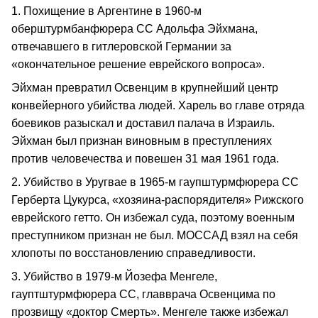
1. Похищение в Аргентине в 1960-м
оберштурмбанфюрера СС Адольфа Эйхмана,
отвечавшего в гитлеровской Германии за
«окончательное решение еврейского вопроса».
Эйхман превратил Освенцим в крупнейший центр
конвейерного убийства людей. Харель во главе отряда
боевиков разыскал и доставил палача в Израиль.
Эйхман был признан виновным в преступлениях
против человечества и повешен 31 мая 1961 года.
2. Убийство в Уругвае в 1965-м гаупштурмфюрера СС
Герберта Цукурса, «хозяина-распорядителя» Рижского
еврейского гетто. Он избежал суда, поэтому военным
преступником признан не был. МОССАД взял на себя
хлопоты по восстановлению справедливости.
3. Убийство в 1979-м Йозефа Менгеле,
гауптштурмфюрера СС, главврача Освенцима по
прозвищу «доктор Смерть». Менгеле также избежал