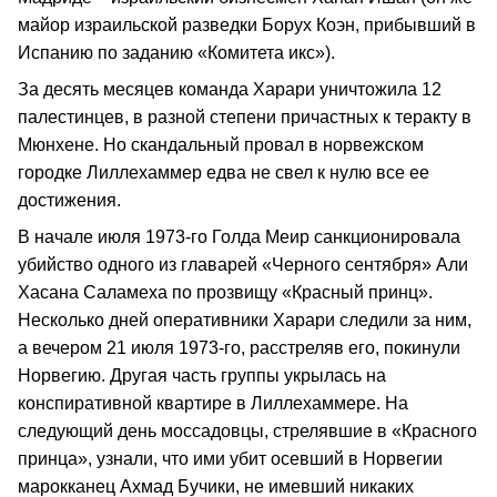
майор израильской разведки Борух Коэн, прибывший в
Испанию по заданию «Комитета икс»).
За десять месяцев команда Харари уничтожила 12
палестинцев, в разной степени причастных к теракту в
Мюнхене. Но скандальный провал в норвежском
городке Лиллехаммер едва не свел к нулю все ее
достижения.
В начале июля 1973-го Голда Меир санкционировала
убийство одного из главарей «Черного сентября» Али
Хасана Саламеха по прозвищу «Красный принц».
Несколько дней оперативники Харари следили за ним,
а вечером 21 июля 1973-го, расстреляв его, покинули
Норвегию. Другая часть группы укрылась на
конспиративной квартире в Лиллехаммере. На
следующий день моссадовцы, стрелявшие в «Красного
принца», узнали, что ими убит осевший в Норвегии
марокканец Ахмад Бучики, не имевший никаких