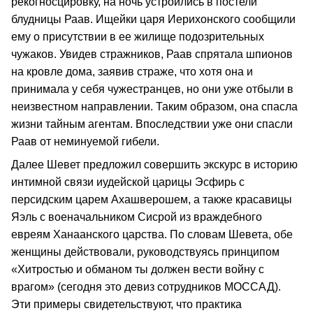
рекогносцировку, на ночь устроились в постели
блудницы Раав. Ищейки царя Иерихонского сообщили
ему о присутствии в ее жилище подозрительных
чужаков. Увидев стражников, Раав спрятала шпионов
на кровле дома, заявив страже, что хотя она и
принимала у себя чужестранцев, но они уже отбыли в
неизвестном направлении. Таким образом, она спасла
жизни тайным агентам. Впоследствии уже они спасли
Раав от неминуемой гибели.
Далее Шевет предложил совершить экскурс в историю
интимной связи иудейской царицы Эсфирь с
персидским царем Ахашверошем, а также красавицы
Яэль с военачальником Сисрой из враждебного
евреям Ханаанского царства. По словам Шевета, обе
женщины действовали, руководствуясь принципом
«Хитростью и обманом ты должен вести войну с
врагом» (сегодня это девиз сотрудников МОССАД).
Эти примеры свидетельствуют, что практика