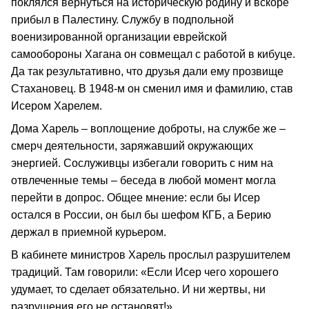
поклялся вернуться на историческую родину и вскоре
прибыл в Палестину. Службу в подпольной
военизированной организации еврейской
самообороны Хагана он совмещал с работой в кибуце.
Да так результативно, что друзья дали ему прозвище
Стахановец. В 1948-м он сменил имя и фамилию, став
Исером Харелем.
Дома Харель – воплощение доброты, на службе же –
смерч деятельности, заряжавший окружающих
энергией. Сослуживцы избегали говорить с ним на
отвлеченные темы – беседа в любой момент могла
перейти в допрос. Общее мнение: если бы Исер
остался в России, он был бы шефом КГБ, а Берию
держал в приемной курьером.
В кабинете министров Харель прослыл разрушителем
традиций. Там говорили: «Если Исер чего хорошего
удумает, то сделает обязательно. И ни жертвы, ни
разрушения его не остановят!»