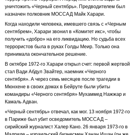
уничтожить «Черный сентябрь». Предводителем был
назначен полковник МОССАД Майк Харари.
Когда находили человека, имевшего связь с «Черным
сентябрем», Харари звонил в «Комитет икс», чтобы
получить «добро» на его ликвидацию. Но судьба всех
террористов была в руках Голды Меир. Только она
принимала окончательное решение.
В октябре 1972-го Харари открыл счет: первой жертвой
стал Вади Абдул Звайтер, наемник «Черного
сентября». А через семь месяцев после трагедии в
Мюнхене в своих домах в Бейруте были убиты
командиры «Черного сентября» Мухаммед Нажжар и
Камаль Адван.
«Черный сентябрь» отвечал, как мог. 13 ноября 1972-го
в Париже был убит осведомитель МОССАД –
сирийский журналист Халер Кано. 26 января 1973-го в
Мадриде – израильский бизнесмен Ханан Ишан (он же