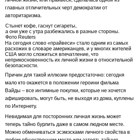
главных отличительных черт демократии от
авторитаризма.
Стынет кофе, гаснут сигареты,
а они уже с утра разбежались в разные стороны.
Фото Reuters
На сегодня слово «прайвеси» стало одним из самых
расхожих в словаре американцев, и у многих жителей
США могло сложиться впечатление, что
неприкосновенность их личной жизни в относительной
безопасности.
Причин для такой иллюзии предостаточно: сегодня
мало кто окажется в положении героини фильма
Вайды – все интимные покупки, которые не хочется
афишировать, могут быть, не выходя из дома, куплены
по Интернету.
Невидимая для посторонних личная жизнь может
теперь тайно бурлить даже в самом людном месте.
Можно обмениваться эсэмэсками личного свойства в
любом общественном месте или затеять тайную