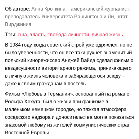
Об авторе:
Анна Кроткина – американский журналист,
преподаватель Университета Вашингтона и Ли, штат
Вирджиния.
Тэги:
сша
,
власть
,
свобода личности
,
личная жизнь
В 1984 году, когда советский строй уже одряхлел, но не
было уверенности, что он все-таки рухнет, знаменитый
польский кинорежиссер Анджей Вайда сделал фильм о
вездесущности авторитарного режима, приникающего
в личную жизнь человека и забирающегося всюду –
даже к своим гражданам в постель.
Фильм «Любовь в Германии», основанный на романе
Рольфа Хохута, был о жизни при фашизме в
маленьком немецком городке, но тяжкая атмосфера
соседского надзора и доносительства могла показаться
знакомой любому из жителей коммунистических стран
Восточной Европы.