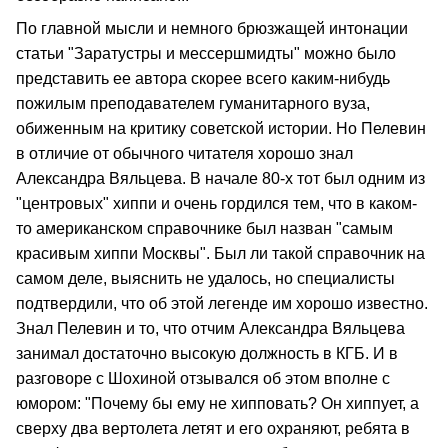
По главной мысли и немного брюзжащей интонации
статьи "Заратустры и мессершмидты" можно было
представить ее автора скорее всего каким-нибудь
пожилым преподавателем гуманитарного вуза,
обиженным на критику советской истории. Но Пелевин
в отличие от обычного читателя хорошо знал
Александра Вяльцева. В начале 80-х тот был одним из
"центровых" хиппи и очень гордился тем, что в каком-
то американском справочнике был назван "самым
красивым хиппи Москвы". Был ли такой справочник на
самом деле, выяснить не удалось, но специалисты
подтвердили, что об этой легенде им хорошо известно.
Знал Пелевин и то, что отчим Александра Вяльцева
занимал достаточно высокую должность в КГБ. И в
разговоре с Шохиной отзывался об этом вполне с
юмором: "Почему бы ему не хипповать? Он хиппует, а
сверху два вертолета летят и его охраняют, ребята в