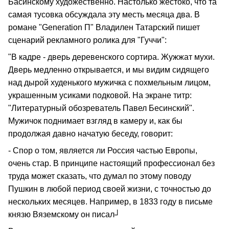
Басинскому художественно. Настолько жестоко, что та
самая тусовка обсуждала эту месть месяца два. В
романе "Generation П" Владилен Татарский пишет
сценарий рекламного ролика для "Гуччи":
"В кадре - дверь деревенского сортира. Жужжат мухи.
Дверь медленно открывается, и мы видим сидящего
над дырой худенького мужичка с похмельным лицом,
украшенным усиками подковой. На экране титр:
"Литературный обозреватель Павел Бесинский".
Мужичок поднимает взгляд в камеру и, как бы
продолжая давно начатую беседу, говорит:
- Спор о том, является ли Россия частью Европы,
очень стар. В принципе настоящий профессионал без
труда может сказать, что думал по этому поводу
Пушкин в любой период своей жизни, с точностью до
нескольких месяцев. Например, в 1833 году в письме
князю Вяземскому он писал┘