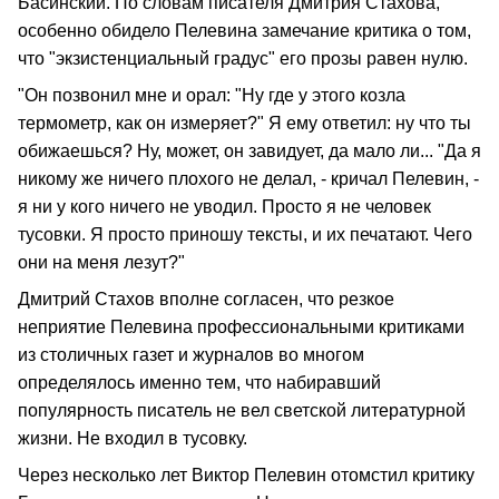
Басинский. По словам писателя Дмитрия Стахова,
особенно обидело Пелевина замечание критика о том,
что "экзистенциальный градус" его прозы равен нулю.
"Он позвонил мне и орал: "Ну где у этого козла
термометр, как он измеряет?" Я ему ответил: ну что ты
обижаешься? Ну, может, он завидует, да мало ли... "Да я
никому же ничего плохого не делал, - кричал Пелевин, -
я ни у кого ничего не уводил. Просто я не человек
тусовки. Я просто приношу тексты, и их печатают. Чего
они на меня лезут?"
Дмитрий Стахов вполне согласен, что резкое
неприятие Пелевина профессиональными критиками
из столичных газет и журналов во многом
определялось именно тем, что набиравший
популярность писатель не вел светской литературной
жизни. Не входил в тусовку.
Через несколько лет Виктор Пелевин отомстил критику