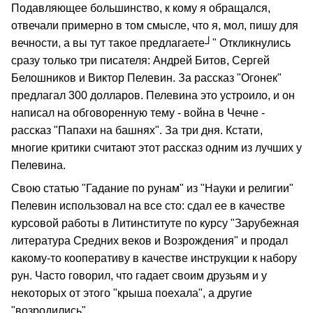
Подавляющее большинство, к кому я обращался,
отвечали примерно в том смысле, что я, мол, пишу для
вечности, а вы тут такое предлагаете┘" Откликнулись
сразу только три писателя: Андрей Битов, Сергей
Белошников и Виктор Пелевин. За рассказ "Огонек"
предлагал 300 долларов. Пелевина это устроило, и он
написал на обговоренную тему - война в Чечне -
рассказ "Папахи на башнях". За три дня. Кстати,
многие критики считают этот рассказ одним из лучших у
Пелевина.
Свою статью "Гадание по рунам" из "Науки и религии"
Пелевин использовал на все сто: сдал ее в качестве
курсовой работы в Литинституте по курсу "Зарубежная
литература Средних веков и Возрождения" и продал
какому-то кооперативу в качестве инструкции к набору
рун. Часто говорил, что гадает своим друзьям и у
некоторых от этого "крыша поехала", а другие
"возродились".