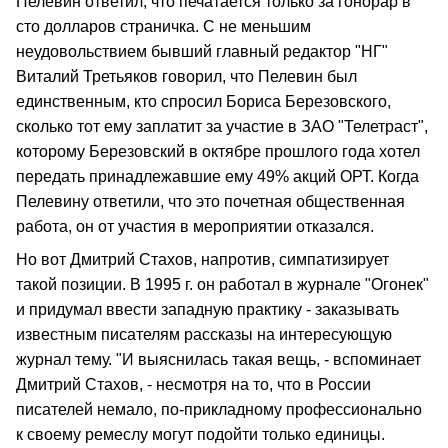
Пелевин ответил, что печатается только за гонорар в
сто долларов страничка. С не меньшим
неудовольствием бывший главный редактор "НГ"
Виталий Третьяков говорил, что Пелевин был
единственным, кто спросил Бориса Березовского,
сколько тот ему заплатит за участие в ЗАО "Телетраст",
которому Березовский в октябре прошлого года хотел
передать принадлежавшие ему 49% акций ОРТ. Когда
Пелевину ответили, что это почетная общественная
работа, он от участия в мероприятии отказался.
Но вот Дмитрий Стахов, напротив, симпатизирует
такой позиции. В 1995 г. он работал в журнале "Огонек"
и придумал ввести западную практику - заказывать
известным писателям рассказы на интересующую
журнал тему. "И выяснилась такая вещь, - вспоминает
Дмитрий Стахов, - несмотря на то, что в России
писателей немало, по-прикладному профессионально
к своему ремеслу могут подойти только единицы.