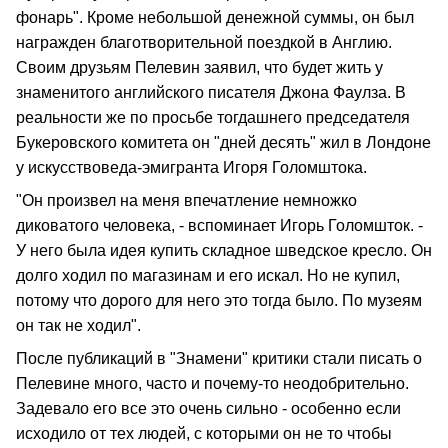
фонарь". Кроме небольшой денежной суммы, он был
награжден благотворительной поездкой в Англию.
Своим друзьям Пелевин заявил, что будет жить у
знаменитого английского писателя Джона Фаулза. В
реальности же по просьбе тогдашнего председателя
Букеровского комитета он "дней десять" жил в Лондоне
у искусствоведа-эмигранта Игоря Голомштока.
"Он произвел на меня впечатление немножко
диковатого человека, - вспоминает Игорь Голомшток. -
У него была идея купить складное шведское кресло. Он
долго ходил по магазинам и его искал. Но не купил,
потому что дорого для него это тогда было. По музеям
он так не ходил".
После публикаций в "Знамени" критики стали писать о
Пелевине много, часто и почему-то неодобрительно.
Задевало его все это очень сильно - особенно если
исходило от тех людей, с которыми он не то чтобы