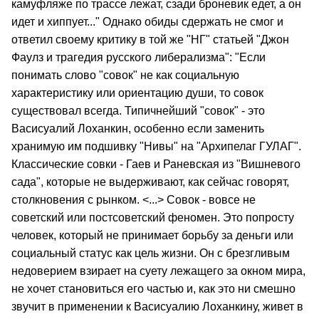
камуфляже по трассе лежат, сзади броневик едет, а он
идет и хиппует..." Однако обиды сдержать не смог и
ответил своему критику в той же "НГ" статьей "Джон
Фаулз и трагедия русского либерализма": "Если
понимать слово "совок" не как социальную
характеристику или ориентацию души, то совок
существовал всегда. Типичнейший "совок" - это
Васисуалий Лоханкин, особенно если заменить
хранимую им подшивку "Нивы" на "Архипелаг ГУЛАГ".
Классические совки - Гаев и Раневская из "Вишневого
сада", которые не выдерживают, как сейчас говорят,
столкновения с рынком. <...> Совок - вовсе не
советский или постсоветский феномен. Это попросту
человек, который не принимает борьбу за деньги или
социальный статус как цель жизни. Он с брезгливым
недоверием взирает на суету лежащего за окном мира,
не хочет становиться его частью и, как это ни смешно
звучит в применении к Васисуалию Лоханкину, живет в