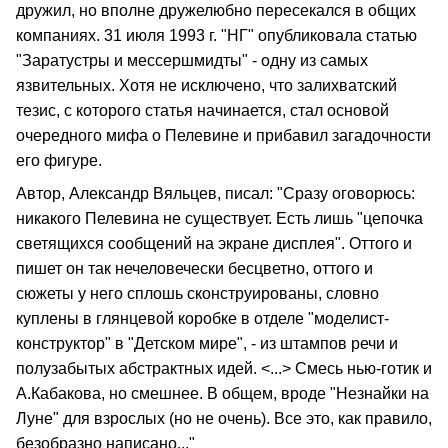
дружил, но вполне дружелюбно пересекался в общих
компаниях. 31 июля 1993 г. "НГ" опубликовала статью
"Заратустры и мессершмидты" - одну из самых
язвительных. Хотя не исключено, что залихватский
тезис, с которого статья начинается, стал основой
очередного мифа о Пелевине и прибавил загадочности
его фигуре.
Автор, Александр Вяльцев, писал: "Сразу оговорюсь:
никакого Пелевина не существует. Есть лишь "цепочка
светящихся сообщений на экране дисплея". Оттого и
пишет он так нечеловечески бесцветно, оттого и
сюжеты у него сплошь сконструированы, словно
куплены в глянцевой коробке в отделе "моделист-
конструктор" в "Детском мире", - из штампов речи и
полузабытых абстрактных идей. <...> Смесь нью-готик и
А.Кабакова, но смешнее. В общем, вроде "Незнайки на
Луне" для взрослых (но не очень). Все это, как правило,
безобразно написано..."