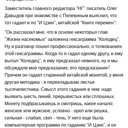
Заместитель главного редактора "НГ" писатель Олег
Давыдов при знакомстве с Пелевиным выяснил, что
тот гадает и по "И Цзин", китайской "Книге перемен":
"Он рассказал мне, что в основе некоторых глав
"Жизни насекомых" заложена гексаграмма "Колодец".
Ну и разговор пошел профессионально, о толкованиях
этой гексаграммы. Когда-то я гадал одному другу, и ему
выпал "Колодец", я ему предсказал немного, ну и мы
обсуждали мое предсказание, его предсказания┘
Причем он гадает старинной китайской монетой, у меня
другая методика - я перекладываю листья
тысячелистника. Смысл этого гадания в чем: надо
выявить шесть линий, прерывистых или сплошных.
Монету подбрасываешь и смотришь, какое начало:
женское или мужское, условно - орел или решка,
сильная - слабая, свет - тень. У него еще была
компьютерная программа по гаданию "И Цзин", и он