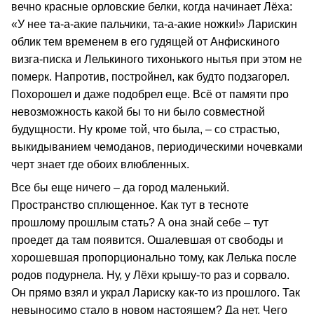
вечно красные орловские белки, когда начинает Лёха:
«У нее та-а-акие пальчики, та-а-акие ножки!» Ларискин
облик тем временем в его гудящей от Анфискиного
визга-писка и Лелькиного тихонького нытья при этом не
померк. Напротив, постройнел, как будто подзагорел.
Похорошел и даже подобрел еще. Всё от памяти про
невозможность какой бы то ни было совместной
будущности. Ну кроме той, что была, – со страстью,
выкидыванием чемоданов, периодическими ночевками
черт знает где обоих влюбленных.
Все бы еще ничего – да город маленький.
Пространство сплющенное. Как тут в тесноте
прошлому прошлым стать? А она знай себе – тут
проедет да там появится. Ошалевшая от свободы и
хорошевшая пропорционально тому, как Лелька после
родов подурнела. Ну, у Лёхи крышу-то раз и сорвало.
Он прямо взял и украл Лариску как-то из прошлого. Так
невыносимо стало в новом настоящем? Да нет. Чего