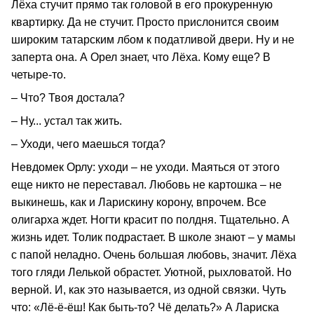
Лёха стучит прямо так головой в его прокуренную
квартирку. Да не стучит. Просто прислонится своим
широким татарским лбом к податливой двери. Ну и не
заперта она. А Орел знает, что Лёха. Кому еще? В
четыре-то.
– Что? Твоя достала?
– Ну... устал так жить.
– Уходи, чего маешься тогда?
Невдомек Орлу: уходи – не уходи. Маяться от этого
еще никто не переставал. Любовь не картошка – не
выкинешь, как и Ларискину корону, впрочем. Все
олигарха ждет. Ногти красит по полдня. Тщательно. А
жизнь идет. Толик подрастает. В школе знают – у мамы
с папой неладно. Очень большая любовь, значит. Лёха
того гляди Лелькой обрастет. Уютной, рыхловатой. Но
верной. И, как это называется, из одной связки. Чуть
что: «Лё-ё-ёш! Как быть-то? Чё делать?» А Лариска