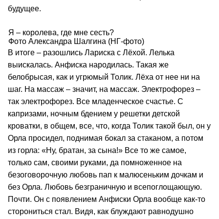
будущее.
Я – королева, где мне сесть?
Фото Александра Шалгина (НГ-фото)
В итоге – разошлись Лариска с Лёхой. Лелька
выискалась. Анфиска народилась. Такая же
белобрысая, как и угрюмый Толик. Лёха от нее ни на
шаг. На массаж – значит, на массаж. Электрофорез –
так электрофорез. Все младенческое счастье. С
капризами, ночным бдением у решетки детской
кроватки, в общем, все, что, когда Толик такой был, он у
Орла просидел, поднимая бокал за стаканом, а потом
из горла: «Ну, братан, за сына!» Все то же самое,
только сам, своими руками, да помноженное на
безоговорочную любовь пап к малюсеньким дочкам и
без Орла. Любовь безграничную и всепоглощающую.
Почти. Он с появлением Анфиски Орла вообще как-то
сторониться стал. Видя, как блуждают равнодушно