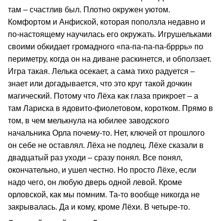
там – счастлив был. Плотно окружен уютом.
Комфортом и Анфиской, которая поползла недавно и
по-настоящему научилась его окружать. Игрушельками
своими обкидает громадного «па-па-па-па-брррь» по
периметру, когда он на диване раскинется, и обползает.
Игра такая. Лелька осекает, а сама тихо радуется –
знает или догадывается, что это круг такой дочкин
магический. Потому что Лёха как глаза прикроет – а
там Лариска в ядовито-фиолетовом, коротком. Прямо в
том, в чем мелькнула на юбилее заводского
начальника Орла почему-то. Нет, ключей от прошлого
он себе не оставлял. Лёха не подлец. Лёхе сказали в
двадцатый раз уходи – сразу понял. Все понял,
окончательно, и ушел честно. Но просто Лёхе, если
надо чего, он любую дверь одной левой. Кроме
орловской, как мы помним. Та-то вообще никогда не
закрывалась. Да и кому, кроме Лёхи. В четыре-то.