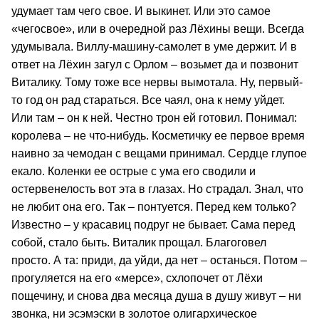
удумает там чего свое. И выкинет. Или это самое
«чегосвое», или в очередной раз Лёхины вещи. Всегда
удумывала. Виллу-машину-самолет в уме держит. И в
ответ на Лёхин загул с Орлом – возьмет да и позвонит
Виталику. Тому тоже все нервы вымотала. Ну, первый-
то год он рад стараться. Все чаял, она к нему уйдет.
Или там – он к ней. Честно трон ей готовил. Понимал:
королева – не что-нибудь. Косметичку ее первое время
наивно за чемодан с вещами принимал. Сердце глупое
екало. Коленки ее острые с ума его сводили и
остервенелость вот эта в глазах. Но страдал. Знал, что
не любит она его. Так – понтуется. Перед кем только?
Известно – у красавиц подруг не бывает. Сама перед
собой, стало быть. Виталик прощал. Благоговел
просто. А та: приди, да уйди, да нет – останься. Потом –
прогуляется на его «мерсе», схлопочет от Лёхи
пощечину, и снова два месяца душа в душу живут – ни
звонка, ни эсэмэски в золотое олигархическое