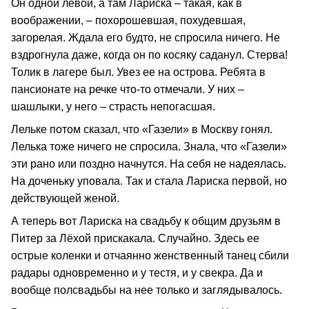
Он одной левой, а там Лариска – такая, как в
воображении, – похорошевшая, похудевшая,
загорелая. Ждала его будто, не спросила ничего. Не
вздрогнула даже, когда он по косяку саданул. Стерва!
Толик в лагере был. Увез ее на острова. Ребята в
пансионате на речке что-то отмечали. У них –
шашлыки, у него – страсть непогасшая.
Лельке потом сказал, что «Газели» в Москву гонял.
Лелька тоже ничего не спросила. Знала, что «Газели»
эти рано или поздно начнутся. На себя не надеялась.
На доченьку уповала. Так и стала Лариска первой, но
действующей женой.
А теперь вот Лариска на свадьбу к общим друзьям в
Питер за Лёхой прискакала. Случайно. Здесь ее
острые коленки и отчаянно женственный танец сбили
радары одновременно и у тестя, и у свекра. Да и
вообще полсвадьбы на нее только и заглядывалось.