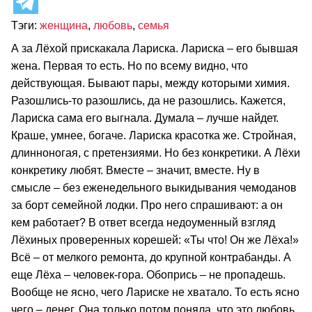
Тэги:
женщина
,
любовь
,
семья
А за Лёхой прискакала Лариска. Лариска – его бывшая
жена. Первая то есть. Но по всему видно, что
действующая. Бывают пары, между которыми химия.
Разошлись-то разошлись, да не разошлись. Кажется,
Лариска сама его выгнала. Думала – лучше найдет.
Краше, умнее, богаче. Лариска красотка же. Стройная,
длинноногая, с претензиями. Но без конкретики. А Лёхи
конкретику любят. Вместе – значит, вместе. Ну в
смысле – без еженедельного выкидывания чемоданов
за борт семейной лодки. Про него спрашивают: а он
кем работает? В ответ всегда недоуменный взгляд
Лёхиных проверенных корешей: «Ты что! Он же Лёха!»
Всё – от мелкого ремонта, до крупной контрабанды. А
еще Лёха – человек-гора. Обопрись – не пропадешь.
Вообще не ясно, чего Лариске не хватало. То есть ясно
чего – денег. Она только потом поняла, что это любовь.