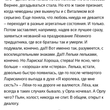
Вернее, догадываться стала. Но кто ж такое признает,
когда чемоданы уже выкинуты и с Виталиком всё
серьезно. Еще поняла, что любовь никуда не девается
– переходит в разные агрегатные состояния. И только.
Потом заставляет, например, надев все лучшее сразу,
заявиться незваной на празднование Лёхиного
тридцатника, где все братаны так и умерли. И
подумали, конечно, да!!! Вот именно так, разумеется, с
восклицательными знаками. Да!!! Лельки лельками,
конечно. Но Лариска! Хороша, стерва! Не ясно, чего
больше – «хороша» или «стерва». Лелька, кстати,
довольно быстро появилась, где-то после четвертого
Ларискиного выпада в духе «Я королева, где мне
сесть?» – Лёхи-то на дороге не валяются. Лёха, как
всегда в таких случаях бывало, у Орла ночевал. А Орлу
чего? Пьян, холост, никогда не спит. В общем, открыт к
диалогу.