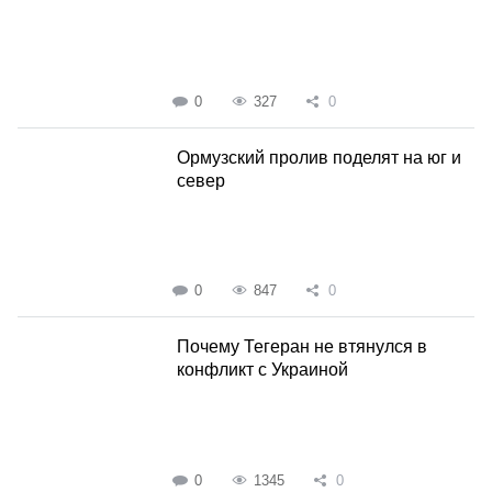
0
327
0
Ормузский пролив поделят на юг и
север
0
847
0
Почему Тегеран не втянулся в
конфликт с Украиной
0
1345
0