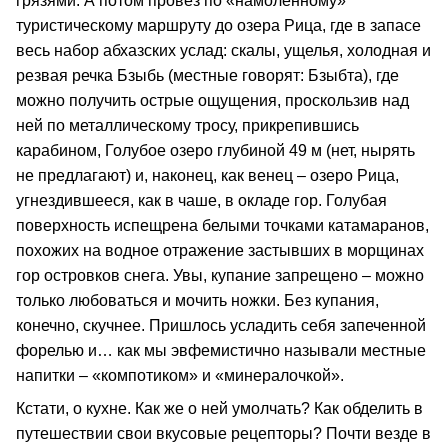
грязями. А потом провез по «намоленному»
туристическому маршруту до озера Рица, где в запасе
весь набор абхазских услад: скалы, ущелья, холодная и
резвая речка Бзыбь (местные говорят: Бзыбта), где
можно получить острые ощущения, проскользив над
ней по металлическому тросу, прикрепившись
карабином, Голубое озеро глубиной 49 м (нет, нырять
не предлагают) и, наконец, как венец – озеро Рица,
угнездившееся, как в чаше, в окладе гор. Голубая
поверхность испещрена белыми точками катамаранов,
похожих на водное отражение застывших в морщинах
гор островков снега. Увы, купание запрещено – можно
только любоваться и мочить ножки. Без купания,
конечно, скучнее. Пришлось усладить себя запеченной
форелью и… как мы эвфемистично называли местные
напитки – «компотиком» и «минералочкой».
Кстати, о кухне. Как же о ней умолчать? Как обделить в
путешествии свои вкусовые рецепторы? Почти везде в