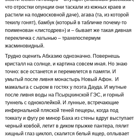
что отростки опунции они таскали из южных краев и
растили на подмосковной даче), агава (та, из которой
текилу гонят), бамбук (который в табличке почему-то
поименован «листодрев») и – бывает же такая дивная
перекличка с латынью – трахелоспермум
жасминовидный.
Трудно оценить Абхазию однозначно. Повернешь
кристалл на солнце, и картина совсем иная. Но знаю
точно: все останется и перемелется в памяти. И
умытый после ливня монастырь Новый Афон. И
мамалыга с сыром в гостях у поэта Дауда. И мутные
после ливня воды на Псырцхинской ГЭС, и горный
туннель с одноколейкой. И лунные, встречающие
инфернальной пляской теней пещеры, когда под
токкату и фугу ре минор Баха из стены вдруг выступает
черный ковбой, летит в диком прыжке пантера, пялит
хищный глаз циклоп, скалится белый ящер, оплывает