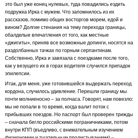
это был уже конец нулевых, туда повадились ездить
подружка Ирка с мужем. Что запомнилось из их
рассказов, помимо общих восторгов морем, едой и
вином? Долгие стенания на тему перехода границы,
обалделые впечатления от того, как местные
«джигиты», приняв все возможные допинги, носятся на
раздолбанных тачках по горным серпантинам.
Собственно, Ирка и завязала с поездками после того,
как у везущего их в горах водителя случился припадок
эпилепсии.
Итак, для меня, уже готовившейся выдержать переход
кордона, случилось удивление. Перешли границу мы
почти молниеносно – за полчаса. Говорят, нам повезло:
мы не попали в то время, когда валит поток с
прибывших поездов. Но паспорт был проверен трижды
– сначала бегло российскими пограничниками, потом
внутри КПП (въедливо, с внимательным изучением
физиономии и тщательным пролистыванием) –