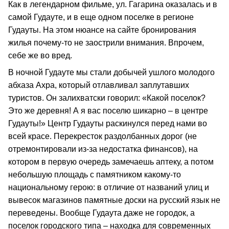
Как в легендарном фильме, ул. Гагарина оказалась и в
самой Гудауте, и в еще одном поселке в регионе
Гудауты. На этом нюансе на сайте бронирования
жилья почему-то не заострили внимания. Впрочем,
себе же во вред.
В ночной Гудауте мы стали добычей ушлого молодого
абхаза Ахра, который отлавливал заплутавших
туристов. Он залихватски говорил: «Какой поселок?
Это же деревня! А я вас поселю шикарно – в центре
Гудауты!» Центр Гудауты раскинулся перед нами во
всей красе. Перекресток раздолбанных дорог (не
отремонтировали из-за недостатка финансов), на
котором в первую очередь замечаешь аптеку, а потом
небольшую площадь с памятником какому-то
национальному герою: в отличие от названий улиц и
вывесок магазинов памятные доски на русский язык не
переведены. Вообще Гудаута даже не городок, а
поселок городского типа – находка для современных