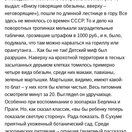
выдал: «Внизу говорящие обезьяны, вверху –
неговорящие»), пошли по длинной лестнице в гору. Все
здесь не менялось со времен СССР. То и дело на
поворотных тропинках мелькали заградительные
таблички, грозившие штрафом в 1000 руб., и я, было,
подумала, что там можно нарваться на гориллу или
орангутанга… Как бы не так! Детский миф был
разрушен. Наверху на крохотной территории в тесных
засыпанных дерьмом клетках томилось примерно
четыре вида обезьян, среди них макаки, павианы,
зеленые мартышки. Мартышки, видимо, имеют какой-
то блат – у них хотя бы клетки чистые. Весь питомник
осмотрели минут за 20. Выглядел он удручающе.
Особенно при воспоминании о зоопарках Берлина и
Праги. Но, как сказал классик, «вы бы ребенку теперь
показали светлую сторону». Рада показать. В Сухуме
приятный ухоженный ботанический сад. Среди
экзотических питомцев – опунция (знакомый рассказал,