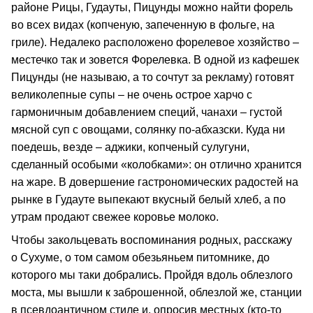
районе Рицы, Гудауты, Пицунды можно найти форель
во всех видах (копченую, запеченную в фольге, на
гриле). Недалеко расположено форелевое хозяйство –
местечко так и зовется Форелевка. В одной из кафешек
Пицунды (не называю, а то сочтут за рекламу) готовят
великолепные супы – не очень острое харчо с
гармоничным добавлением специй, чанахи – густой
мясной суп с овощами, солянку по-абхазски. Куда ни
поедешь, везде – аджики, копченый сулугуни,
сделанный особыми «колобками»: он отлично хранится
на жаре. В довершение гастрономических радостей на
рынке в Гудауте выпекают вкусный белый хлеб, а по
утрам продают свежее коровье молоко.
Чтобы закольцевать воспоминания родных, расскажу
о Сухуме, о том самом обезьяньем питомнике, до
которого мы таки добрались. Пройдя вдоль облезлого
моста, мы вышли к заброшенной, облезлой же, станции
в псевдоантичном стиле и, опросив местных (кто-то