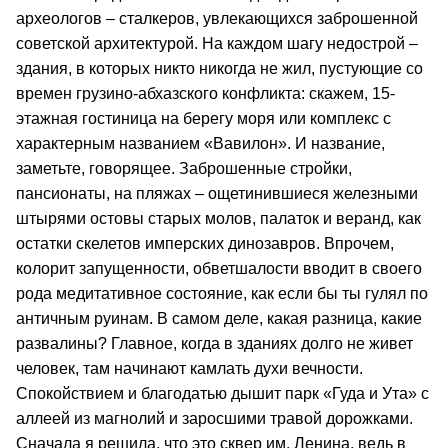
археологов – сталкеров, увлекающихся заброшенной
советской архитектурой. На каждом шагу недострой –
здания, в которых никто никогда не жил, пустующие со
времен грузино-абхазского конфликта: скажем, 15-
этажная гостиница на берегу моря или комплекс с
характерным названием «Вавилон». И название,
заметьте, говорящее. Заброшенные стройки,
пансионаты, на пляжах – ощетинившиеся железными
штырями остовы старых молов, палаток и веранд, как
остатки скелетов имперских динозавров. Впрочем,
колорит запущенности, обветшалости вводит в своего
рода медитативное состояние, как если бы ты гулял по
античным руинам. В самом деле, какая разница, какие
развалины? Главное, когда в зданиях долго не живет
человек, там начинают камлать духи вечности.
Спокойствием и благодатью дышит парк «Гуда и Ута» с
аллеей из магнолий и заросшими травой дорожками.
Сначала я решила, что это сквер им. Ленина, ведь в