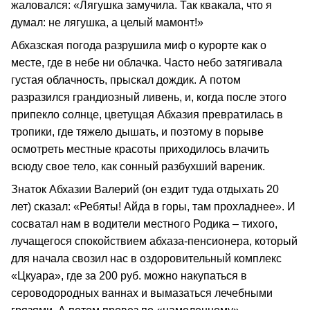
жаловался: «Лягушка замучила. Так квакала, что я
думал: не лягушка, а целый мамонт!»
Абхазская погода разрушила миф о курорте как о
месте, где в небе ни облачка. Часто небо затягивала
густая облачность, прыскал дождик. А потом
разразился грандиозный ливень, и, когда после этого
припекло солнце, цветущая Абхазия превратилась в
тропики, где тяжело дышать, и поэтому в порыве
осмотреть местные красоты приходилось влачить
всюду свое тело, как сонный разбухший вареник.
Знаток Абхазии Валерий (он ездит туда отдыхать 20
лет) сказал: «Ребяты! Айда в горы, там прохладнее». И
сосватал нам в водители местного Родика – тихого,
лучащегося спокойствием абхаза-пенсионера, который
для начала свозил нас в оздоровительный комплекс
«Цкуара», где за 200 руб. можно накупаться в
сероводородных ваннах и вымазаться лечебными