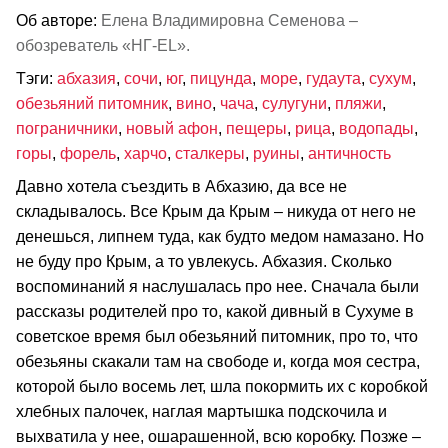
Об авторе:
Елена Владимировна Семенова –
обозреватель «НГ-EL».
Тэги:
абхазия
,
сочи
,
юг
,
пицунда
,
море
,
гудаута
,
сухум
,
обезьяний питомник
,
вино
,
чача
,
сулугуни
,
пляжи
,
пограничники
,
новый афон
,
пещеры
,
рица
,
водопады
,
горы
,
форель
,
харчо
,
сталкеры
,
руины
,
античность
Давно хотела съездить в Абхазию, да все не
складывалось. Все Крым да Крым – никуда от него не
денешься, липнем туда, как будто медом намазано. Но
не буду про Крым, а то увлекусь. Абхазия. Сколько
воспоминаний я наслушалась про нее. Сначала были
рассказы родителей про то, какой дивный в Сухуме в
советское время был обезьяний питомник, про то, что
обезьяны скакали там на свободе и, когда моя сестра,
которой было восемь лет, шла покормить их с коробкой
хлебных палочек, наглая мартышка подскочила и
выхватила у нее, ошарашенной, всю коробку. Позже –