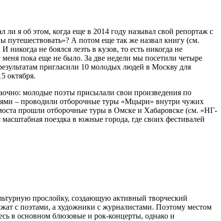
л ли я об этом, когда еще в 2014 году называл свой репортаж с
 путешествовать»? А потом еще так же назвал книгу (см.
 никогда не боялся лезть в кузов, то есть никогда не
у меня пока еще не было. За две недели мы посетили четыре
х результатам пригласили 10 молодых людей в Москву для
5 октября.
заочно: молодые поэты присылали свои произведения по
алями – проводили отборочные туры «Мцыри» внутри чужих
емоста прошли отборочные туры в Омске и Хабаровске (см. «НГ-
я масштабная поездка в южные города, где своих фестивалей
культурную прослойку, создающую активный творческий
ужат с поэтами, а художники с журналистами. Поэтому местом
есь в основном блюзовые и рок-концерты, однако и