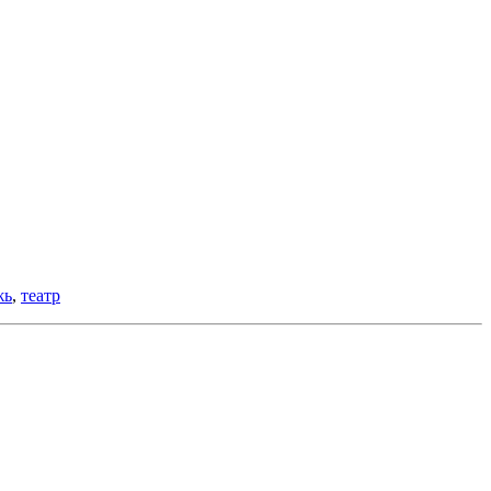
жь
,
театр