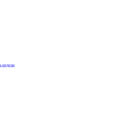
а недели