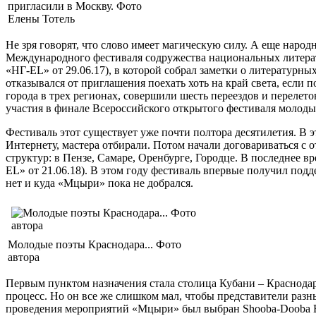
пригласили в Москву. Фото
Елены Тотель
Не зря говорят, что слово имеет магическую силу. А еще народн
Международного фестиваля содружества национальных литерату
«НГ-EL» от 29.06.17), в которой собрал заметки о литературных
отказывался от приглашения поехать хоть на край света, если п
города в трех регионах, совершили шесть переездов и перелето
участия в финале Всероссийского открытого фестиваля молоды
Фестиваль этот существует уже почти полтора десятилетия. В
Интернету, мастера отбирали. Потом начали договариваться 
структур: в Пензе, Самаре, Оренбурге, Городце. В последнее 
EL» от 21.06.18). В этом году фестиваль впервые получил под
нет и куда «Мцыри» пока не добрался.
Молодые поэты Краснодара... Фото
автора
Первым пунктом назначения стала столица Кубани – Краснодар
процесс. Но он все же слишком мал, чтобы представители разн
проведения мероприятий «Мцыри» был выбран Shooba-Dooba Bar