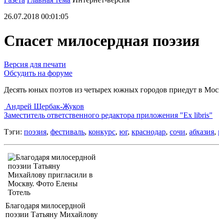
26.07.2018 00:01:05
Спасет милосердная поэзия
Версия для печати
Обсудить на форуме
Десять юных поэтов из четырех южных городов приедут в Мо
Андрей Щербак-Жуков
Заместитель ответственного редактора приложения "Ex libris"
Тэги:
поэзия
,
фестиваль
,
конкурс
,
юг
,
краснодар
,
сочи
,
абхазия
,
Благодаря милосердной
поэзии Татьяну Михайлову