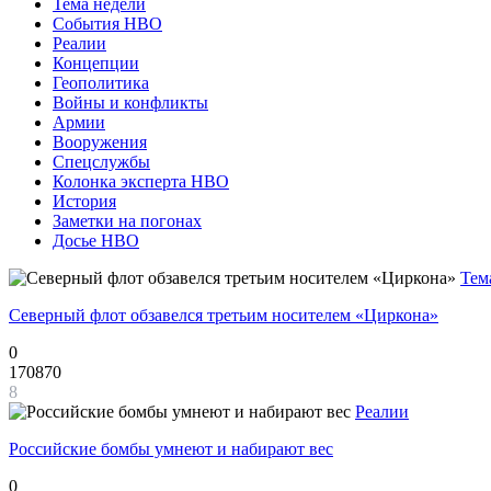
Тема недели
События НВО
Реалии
Концепции
Геополитика
Войны и конфликты
Армии
Вооружения
Спецслужбы
Колонка эксперта НВО
История
Заметки на погонах
Досье НВО
Тем
Северный флот обзавелся третьим носителем «Циркона»
0
170870
8
Реалии
Российские бомбы умнеют и набирают вес
0