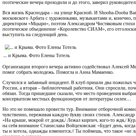
поэтические вечера проходили и до этого, заверил руководите
Вся жизнь Краснодара – на улице Красной. И Shooba-Dooba Bar 
московского Арбата с художниками, музыкантами и, конечно, по
директором «Мцыри», поэтом Александром Чистяковым стихи ч
поэтическое объединение «Королевство СИАМ», его отголоски 
выступить на следующий день.
... и Крыма. Фото Елены Тотель
Организации второго вечера активно содействовал Алексей Мел
помог собрать молодежь. Помогла и Анна Мамаенко.
Случился и забавный инцидент. В клуб пришли два пожилых ч
России, а вторая – библиотечный работник. Они спросили, поч
обязан. Тогда пришедшие сказали, что место проведения выбр
консерватизм местных функционеров от литературы силен…
Но это не помешало провести тур. Внимание отборочной комис
чувственно, переживая каждую букву своих стихов. Александр
«На крыше, мокрой от дождя,/ Лежал кирпич, кого-то ждя,/ Ку
на себя внимание Станислава Войцеховская: «Будет день, когда
ты и хотела, однажды изменится.// Ты поймешь, что такое «не 