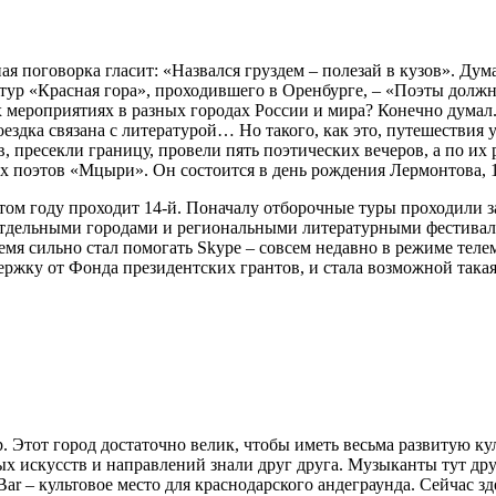
ая поговорка гласит: «Назвался груздем – полезай в кузов». Дума
р «Красная гора», проходившего в Оренбурге, – «Поэты должны
 мероприятиях в разных городах России и мира? Конечно думал. И
оездка связана с литературой… Но такого, как это, путешествия 
в, пресекли границу, провели пять поэтических вечеров, а по и
х поэтов «Мцыри». Он состоится в день рождения Лермонтова, 1
 этом году проходит 14-й. Поначалу отборочные туры проходили 
с отдельными городами и региональными литературными фестив
время сильно стал помогать Skype – совсем недавно в режиме тел
держку от Фонда президентских грантов, и стала возможной така
. Этот город достаточно велик, чтобы иметь весьма развитую 
ых искусств и направлений знали друг друга. Музыканты тут др
 – культовое место для краснодарского андеграунда. Сейчас зд