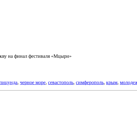
скву на финал фестиваля «Мцыри»
пицунда
,
черное море
,
севастополь
,
симферополь
,
крым
,
молоде