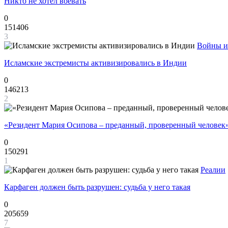
Никто не хотел воевать
0
151406
3
Войны и
Исламские экстремисты активизировались в Индии
0
146213
2
«Резидент Мария Осипова – преданный, проверенный человек
0
150291
1
Реалии
Карфаген должен быть разрушен: судьба у него такая
0
205659
7