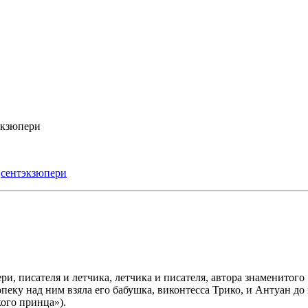
Экзюпери
,
сентэкзюпери
и, писателя и летчика, летчика и писателя, автора знаменитого
опеку над ним взяла его бабушка, виконтесса Трико, и Антуан до 
ого принца»).