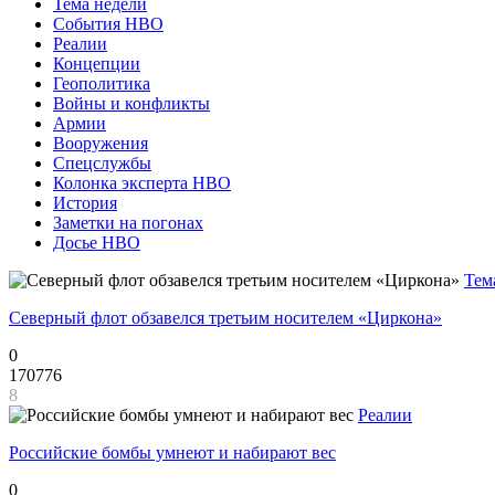
Тема недели
События НВО
Реалии
Концепции
Геополитика
Войны и конфликты
Армии
Вооружения
Спецслужбы
Колонка эксперта НВО
История
Заметки на погонах
Досье НВО
Тем
Северный флот обзавелся третьим носителем «Циркона»
0
170776
8
Реалии
Российские бомбы умнеют и набирают вес
0