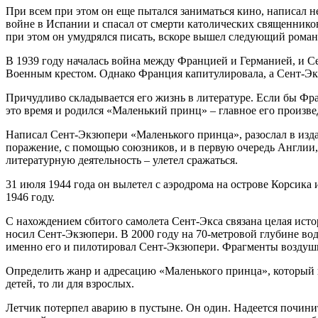
При всем при этом он еще пытался заниматься кино, написал 
войне в Испании и спасал от смерти католических священников
при этом он умудрялся писать, вскоре вышел следующий роман
В 1939 году началась война между Францией и Германией, и С
Военным крестом. Однако Франция капитулировала, а Сент-Экз
Причудливо складывается его жизнь в литературе. Если бы Фра
это время и родился «Маленький принц» – главное его произве
Написал Сент-Экзюпери «Маленького принца», разослал в издат
поражение, с помощью союзников, и в первую очередь Англии
литературную деятельность – улетел сражаться.
31 июля 1944 года он вылетел с аэродрома на острове Корсика 
1946 году.
С нахождением сбитого самолета Сент-Экса связана целая исто
носил Сент-Экзюпери. В 2000 году на 70-метровой глубине вод
именно его и пилотировал Сент-Экзюпери. Фрагменты воздушн
Определить жанр и адресацию «Маленького принца», который по
детей, то ли для взрослых.
Летчик потерпел аварию в пустыне. Он один. Надеется починит