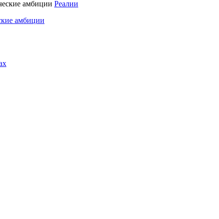
Реалии
ские амбиции
ах