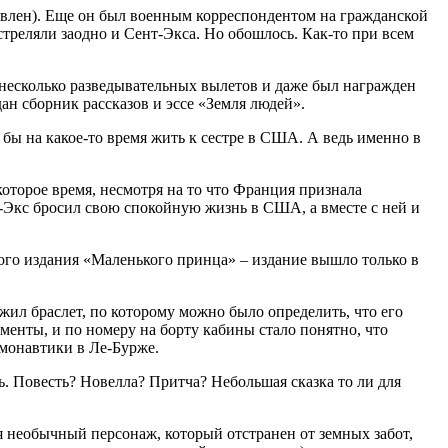
авлен). Еще он был военным корреспондентом на гражданской
треляли заодно и Сент-Экса. Но обошлось. Как-то при всем
 несколько разведывательных вылетов и даже был награжден
н сборник рассказов и эссе «Земля людей».
бы на какое-то время жить к сестре в США. А ведь именно в
оторое время, несмотря на то что Франция признала
Экс бросил свою спокойную жизнь в США, а вместе с ней и
жного издания «Маленького принца» – издание вышло только в
жил браслет, по которому можно было определить, что его
менты, и по номеру на борту кабины стало понятно, что
монавтики в Ле-Бурже.
. Повесть? Новелла? Притча? Небольшая сказка то ли для
я необычный персонаж, который отстранен от земных забот,