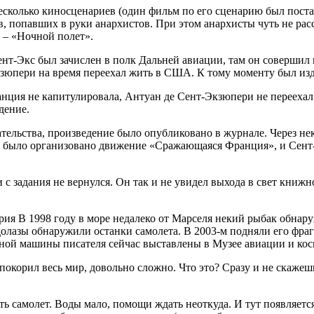
несколько киносценариев (один фильм по его сценарию был пост
, попавших в руки анархистов. При этом анархисты чуть не расс
 – «Ночной полет».
ент-Экс был зачислен в полк Дальней авиации, там он совершил
юпери на время переехал жить в США. К тому моменту был изда
нция не капитулировала, Антуан де Сент-Экзюпери не переехал 
дение.
ельства, произведение было опубликовано в журнале. Через нек
, было организовано движение «Сражающаяся Франция», и Сент-
и с задания не вернулся. Он так и не увидел выхода в свет кни
рия В 1998 году в море недалеко от Марселя некий рыбак обнару
олазы обнаружили останки самолета. В 2003-м подняли его фраг
ой машины писателя сейчас выставлены в Музее авиации и кос
корил весь мир, довольно сложно. Что это? Сразу и не скажешь
ь самолет. Воды мало, помощи ждать неоткуда. И тут появляетс