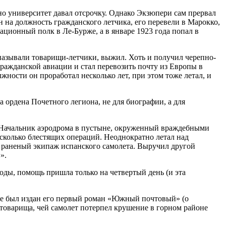
, но университет давал отсрочку. Однако Экзюпери сам прервал
н на должность гражданского летчика, его перевели в Марокко,
ационный полк в Ле-Бурже, а в январе 1923 года попал в
 называли товарищи-летчики, выжил. Хоть и получил черепно-
 гражданской авиации и стал перевозить почту из Европы в
жности он проработал несколько лет, при этом тоже летал, и
 ордена Почетного легиона, не для биографии, а для
. Начальник аэродрома в пустыне, окруженный враждебными
сколько блестящих операций. Неоднократно летал над
, раненый экипаж испанского самолета. Выручил другой
».
воды, помощь пришла только на четвертый день (и эта
 уже был издан его первый роман «Южный почтовый» (о
 товарища, чей самолет потерпел крушение в горном районе