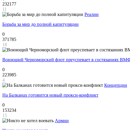
232177
11
Реалии
Борьба за мир до полной капитуляции
0
371785
18
Воюющий Черноморский флот преуспевает в состязаниях ВМФ
0
223985
4
Концепции
На Балканах готовится новый прокси-конфликт
0
153234
15
Армии