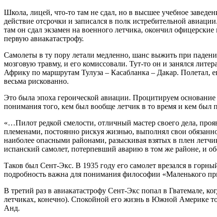
Школа, лицей, что-то там не сдал, но в высшее учебное заведе
действие отсрочки и записался в полк истребительной авиации.
там он сдал экзамен на военного летчика, окончил офицерские 
первую авиакатастрофу.
Cамолеты в ту пору летали медленно, шанс выжить при падении
мозговую травму, и его комиссовали. Тут-то он и занялся лите
Африку по маршрутам Тулуза – Касабланка – Дакар. Полетал, е
весьма рискованно.
Это была эпоха героической авиации. Процитируем основание 
понимания того, кем был вообще летчик в то время и кем был
«…Пилот редкой смелости, отличный мастер своего дела, про
племенами, постоянно рискуя жизнью, выполнял свои обязанно
наиболее опасными районами, разыскивая взятых в плен летчи
испанский самолет, потерпевший аварию в том же районе, и об
Таков был Сент-Экс. В 1935 году его самолет врезался в горн
подробность важна для понимания философии «Маленького пр
В третий раз в авиакатастрофу Сент-Экс попал в Гватемале, 
летчиках, конечно). Спокойной его жизнь в Южной Америке тож
Анд.