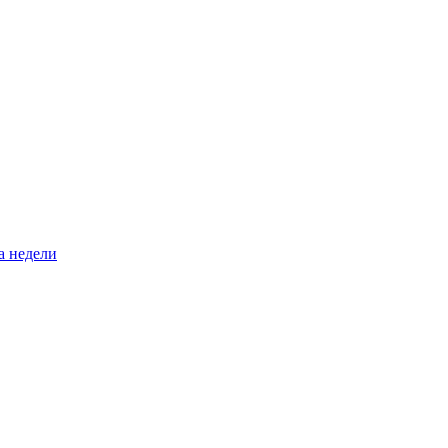
а недели