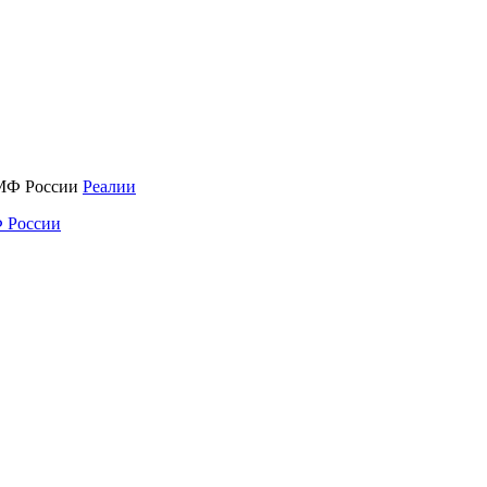
Реалии
 России