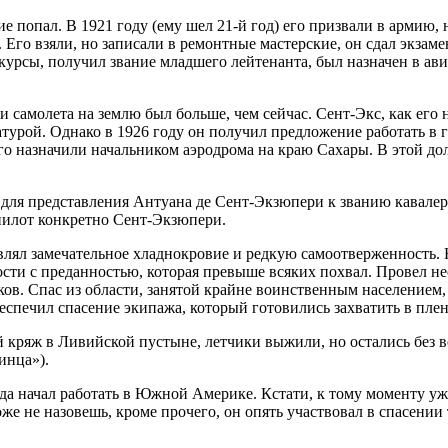
ние попал. В 1921 году (ему шел 21-й год) его призвали в армию
 Его взяли, но записали в ремонтные мастерские, он сдал экзаме
курсы, получил звание младшего лейтенанта, был назначен в ави
 самолета на землю был больше, чем сейчас. Сент-Экс, как его
ратурой. Однако в 1926 году он получил предложение работать в
го назначили начальником аэродрома на краю Сахары. В этой дол
для представления Антуана де Сент-Экзюпери к званию кавалера
 пилот конкретно Сент-Экзюпери.
являл замечательное хладнокровие и редкую самоотверженность
сти с преданностью, которая превыше всяких похвал. Провел не
ков. Спас из области, занятой крайне воинственным населением
еспечил спасение экипажа, который готовились захватить в плен
ый кряж в Ливийской пустыне, летчики выжили, но остались без 
инца»).
когда начал работать в Южной Америке. Кстати, к тому моменту
е не назовешь, кроме прочего, он опять участвовал в спасении