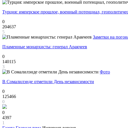
Турция: имперское прошлое, военный потенциал, геополитиче
0
204637
5
Заметки на погон
Пламенные монархисты: генерал Аракчеев
0
140115
3
Фото
В Сомалилэнде отметили День независимости
0
125466
0
0
4397
1
Газета
Главная тема
Интернет-версия