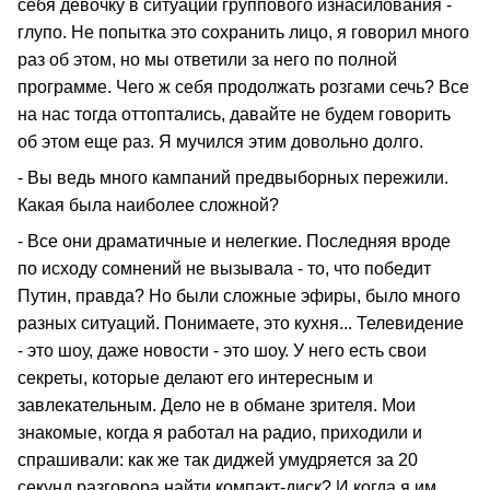
себя девочку в ситуации группового изнасилования -
глупо. Не попытка это сохранить лицо, я говорил много
раз об этом, но мы ответили за него по полной
программе. Чего ж себя продолжать розгами сечь? Все
на нас тогда оттоптались, давайте не будем говорить
об этом еще раз. Я мучился этим довольно долго.
- Вы ведь много кампаний предвыборных пережили.
Какая была наиболее сложной?
- Все они драматичные и нелегкие. Последняя вроде
по исходу сомнений не вызывала - то, что победит
Путин, правда? Но были сложные эфиры, было много
разных ситуаций. Понимаете, это кухня... Телевидение
- это шоу, даже новости - это шоу. У него есть свои
секреты, которые делают его интересным и
завлекательным. Дело не в обмане зрителя. Мои
знакомые, когда я работал на радио, приходили и
спрашивали: как же так диджей умудряется за 20
секунд разговора найти компакт-диск? И когда я им