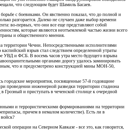
бещали, что следующим будет Шамиль Басаев.
орьбе с боевиками. Он явственно показал, что до полной и
только разгорается. Далеко не случаен даже выбор времени
нта: во-первых, что они все еще представляют собой
енностям, которые являются неотъемлемой частью жизни всего
 страны и общественного мнения.
 на территории Чечни. Непосредственными исполнителями
о каспийский взрыв стал следствием определенной утраты
е УВД и ФСБ. В восемь часов утра место будущего взрыва
равоохранительными органами дорогу удалось заминировать
ленным, что и предусмотрено конструкцией мины МОН-50,
ись городские мероприятия, посвященные 57-й годовщине
 при проведении инженерной разведки территории стадиона
в Грозный и приступать в чеченской столице к очередной
женными и террористическими формированиями на территории
оеприпасы, причем в немалом количестве). Есть ли в
 войск?
еской операции на Северном Кавказе - все это, как говорится,