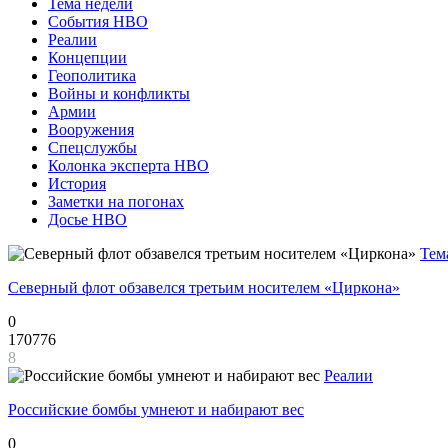
Тема недели
События НВО
Реалии
Концепции
Геополитика
Войны и конфликты
Армии
Вооружения
Спецслужбы
Колонка эксперта НВО
История
Заметки на погонах
Досье НВО
Тем
Северный флот обзавелся третьим носителем «Циркона»
0
170776
8
Реалии
Российские бомбы умнеют и набирают вес
0