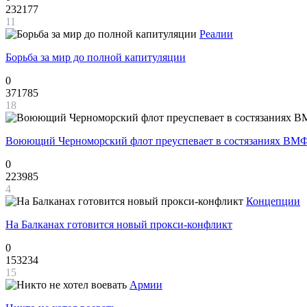
232177
11
Реалии
Борьба за мир до полной капитуляции
0
371785
18
Воюющий Черноморский флот преуспевает в состязаниях ВМФ
0
223985
4
Концепции
На Балканах готовится новый прокси-конфликт
0
153234
15
Армии