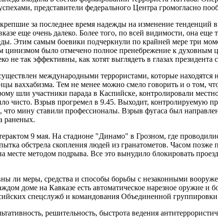
успехами, представители федерального Центра громогласно поо
репшие за последнее время надежды на изменение тенденций в б
азе еще очень далеко. Более того, по всей видимости, она еще 
еды. Этим самым боевики подчеркнули по крайней мере три моме
ым цинизмом было отмечено полное пренебрежение к духовным ц
ко не так эффективны, как хотят выглядеть в глазах президента
осуществлен международными террористами, которые находятся
цы ваххабизма. Тем не менее можно смело говорить и о том, чт
рому шли участники парада в Каспийске, контролировали местно
ло чисто. Взрыв прогремел в 9.45. Выходит, контролируемую п
ли, что мину ставили профессионалы. Взрыв фугаса был направ
а раненых.
терактом 9 мая. На стадионе "Динамо" в Грозном, где проводил
пытка обстрела скопления людей из гранатометов. Часом позже
 месте методом подрыва. Все это вынудило блокировать проезд 
ны ли меры, средства и способы борьбы с незаконными воору
каждом доме на Кавказе есть автоматическое нарезное оружие и б
ссийских спецслужб и командования Объединенной группировки
ультативность, решительность, быстрота ведения антитеррористич