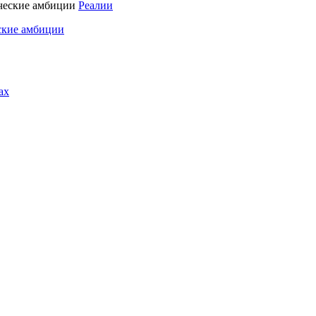
Реалии
ские амбиции
ах