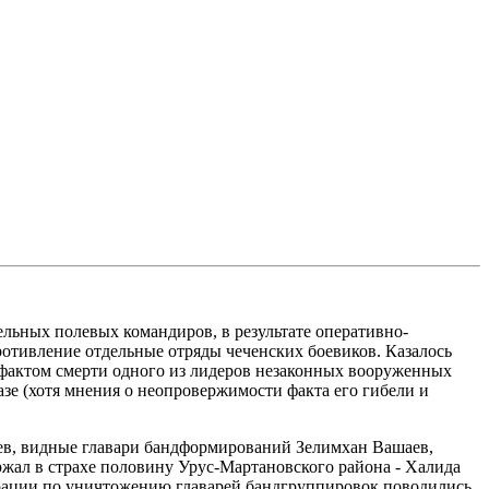
ельных полевых командиров, в результате оперативно-
отивление отдельные отряды чеченских боевиков. Казалось
ь фактом смерти одного из лидеров незаконных вооруженных
зе (хотя мнения о неопровержимости факта его гибели и
ев, видные главари бандформирований Зелимхан Вашаев,
ржал в страхе половину Урус-Мартановского района - Халида
перации по уничтожению главарей бандгруппировок поводились