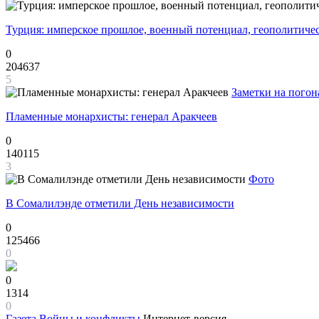
Турция: имперское прошлое, военный потенциал, геополитиче
0
204637
5
Заметки на погон
Пламенные монархисты: генерал Аракчеев
0
140115
3
Фото
В Сомалилэнде отметили День независимости
0
125466
0
0
1314
0
Газета
Войны и конфликты
Интернет-версия