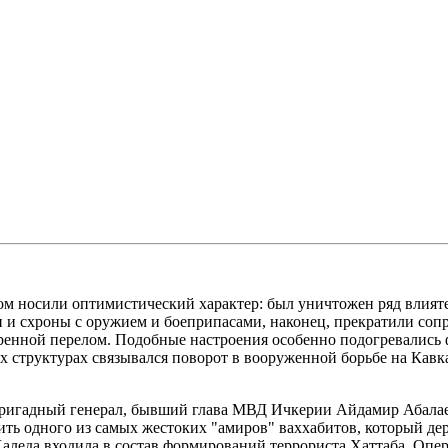
лом носили оптимистический характер: был уничтожен ряд влият
 схроны с оружием и боеприпасами, наконец, прекратили сопр
коренной перелом. Подобные настроения особенно подогревалис
 структурах связывался поворот в вооруженной борьбе на Кавка
 бригадный генерал, бывший глава МВД Ичкерии Айдамир Абала
ить одного из самых жестоких "амиров" ваххабитов, который де
-Халеда входила в состав формирований террориста Хаттаба. О