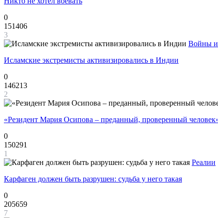
Никто не хотел воевать
0
151406
3
Войны и
Исламские экстремисты активизировались в Индии
0
146213
2
«Резидент Мария Осипова – преданный, проверенный человек
0
150291
1
Реалии
Карфаген должен быть разрушен: судьба у него такая
0
205659
7