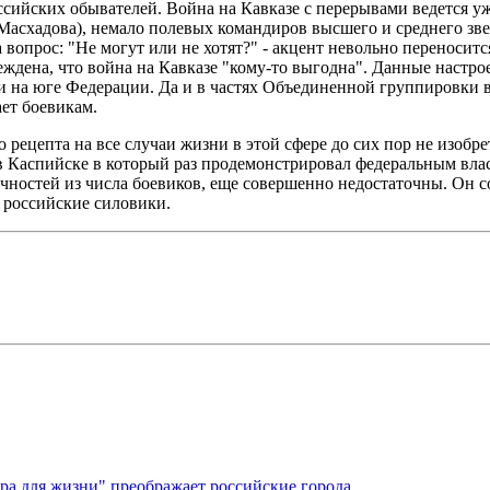
оссийских обывателей. Война на Кавказе с перерывами ведется у
Масхадова), немало полевых командиров высшего и среднего зве
вопрос: "Не могут или не хотят?" - акцент невольно переноситс
еждена, что война на Кавказе "кому-то выгодна". Данные настр
 на юге Федерации. Да и в частях Объединенной группировки во
ет боевикам.
о рецепта на все случаи жизни в этой сфере до сих пор не изобр
кт в Каспийске в который раз продемонстрировал федеральным вл
чностей из числа боевиков, еще совершенно недостаточны. Он с
м российские силовики.
ура для жизни" преображает российские города