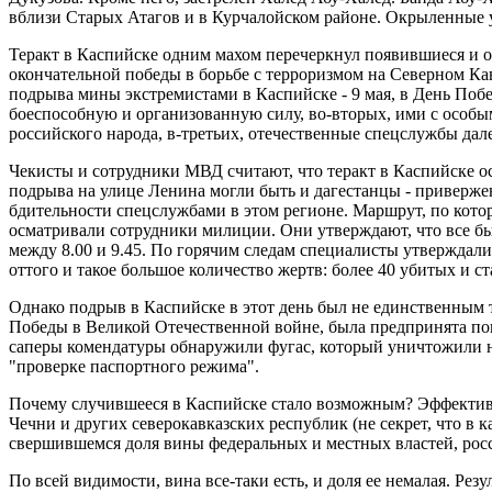
вблизи Старых Атагов и в Курчалойском районе. Окрыленные 
Теракт в Каспийске одним махом перечеркнул появившиеся и ок
окончательной победы в борьбе с терроризмом на Северном Кавк
подрыва мины экстремистами в Каспийске - 9 мая, в День Поб
боеспособную и организованную силу, во-вторых, ими с особ
российского народа, в-третьих, отечественные спецслужбы дале
Чекисты и сотрудники МВД считают, что теракт в Каспийске 
подрыва на улице Ленина могли быть и дагестанцы - привержен
бдительности спецслужбами в этом регионе. Маршрут, по кото
осматривали сотрудники милиции. Они утверждают, что все бы
между 8.00 и 9.45. По горячим следам специалисты утвержда
оттого и такое большое количество жертв: более 40 убитых и ст
Однако подрыв в Каспийске в этот день был не единственным 
Победы в Великой Отечественной войне, была предпринята по
саперы комендатуры обнаружили фугас, который уничтожили на
"проверке паспортного режима".
Почему случившееся в Каспийске стало возможным? Эффектив
Чечни и других северокавказских республик (не секрет, что в 
свершившемся доля вины федеральных и местных властей, ро
По всей видимости, вина все-таки есть, и доля ее немалая. Рез