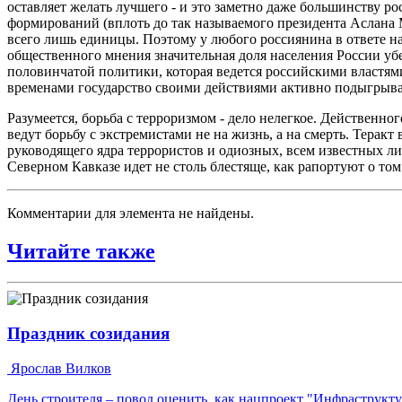
оставляет желать лучшего - и это заметно даже большинству р
формирований (вплоть до так называемого президента Аслана 
всего лишь единицы. Поэтому у любого россиянина в ответе на 
общественного мнения значительная доля населения России уб
половинчатой политики, которая ведется российскими властями
временами государство своими действиями активно подыгрыва
Разумеется, борьба с терроризмом - дело нелегкое. Действенног
ведут борьбу с экстремистами не на жизнь, а на смерть. Тера
руководящего ядра террористов и одиозных, всем известных ли
Северном Кавказе идет не столь блестяще, как рапортуют о то
Комментарии для элемента не найдены.
Читайте также
Праздник созидания
Ярослав Вилков
День строителя – повод оценить, как нацпроект "Инфраструкт