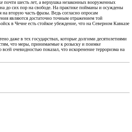
же почти шесть лет, а верхушка незаконных вооруженных
на до сих пор на свободе. На практике пойманы и осуждены
я на вторую часть фразы. Ведь согласно опросам
оения являются достаточно точным отражением той
йск в Чечне есть стойкое убеждение, что на Северном Кавказе
етено даже в тех государствах, которые долгими десятилетиями
астям, что меры, принимаемые к розыску и поимке
о всей очевидностью показал, что искоренение терроризма на