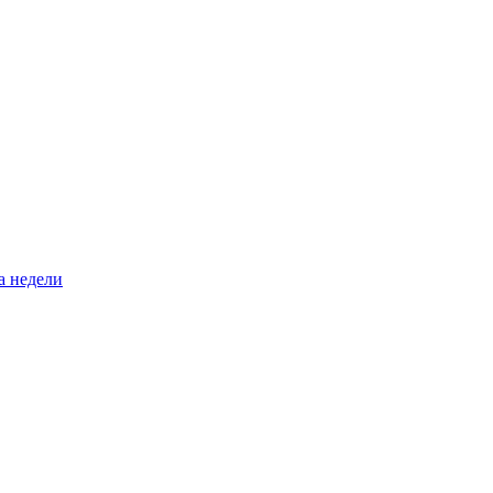
а недели