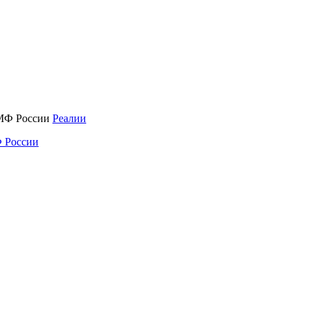
Реалии
 России