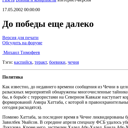
17.05.2002 00:00:00
До победы еще далеко
Версия для печати
Обсудить на форуме
Михаил Тимофеев
Тэги:
каспийск
,
теракт
,
боевики
,
чечня
Политика
Как известно, до недавнего времени сообщения из Чечни в це
разыскных мероприятий обнаружены многочисленные тайники и
бы, в борьбе с террористами на Северном Кавказе наступает 
формирований Амира Хаттаба, с которой в правоохранительных
сегодня расходятся).
Помимо Хаттаба, за последнее время в Чечне ликвидированы
Завилбек Увайсов. В середине апреля спецназу ФСБ удалось уб
Дукузова. Кроме него, застрелен Халед Абу-Халед. Банда Абу