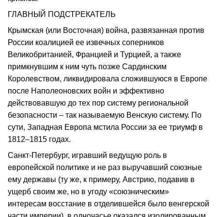
ГЛАВНЫЙ ПОДСТРЕКАТЕЛЬ
Крымская (или Восточная) война, развязанная против
России коалицией ее извечных соперников
Великобританией, Францией и Турцией, а также
примкнувшим к ним чуть позже Сардинским
Королевством, ликвидировала сложившуюся в Европе
после Наполеоновских войн и эффективно
действовавшую до тех пор систему региональной
безопасности – так называемую Венскую систему. По
сути, Западная Европа мстила России за ее триумф в
1812–1815 годах.
Санкт-Петербург, игравший ведущую роль в
европейской политике и не раз выручавший союзные
ему державы (ту же, к примеру, Австрию, подавив в
ущерб своим же, но в угоду «союзническим»
интересам восстание в отделившейся было венгерской
части империи), в одночасье оказался изолированным