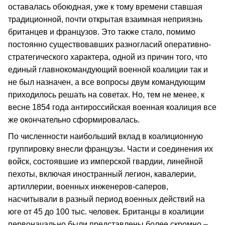
оставалась обоюдная, уже к тому времени ставшая
традиционной, почти открытая взаимная неприязнь
британцев и французов. Это также стало, помимо
постоянно существовавших разногласий оперативно-
стратегического характера, одной из причин того, что
единый главнокомандующий военной коалиции так и
не был назначен, а все вопросы двум командующим
приходилось решать на советах. Но, тем не менее, к
весне 1854 года антироссийская военная коалиция все
же окончательно сформировалась.
По численности наибольший вклад в коалиционную
группировку внесли французы. Части и соединения их
войск, состоявшие из имперской гвардии, линейной
пехоты, включая иностранный легион, кавалерии,
артиллерии, военных инженеров-саперов,
насчитывали в разный период военных действий на
юге от 45 до 100 тыс. человек. Британцы в коалиции
первоначально были представлены более скромно –