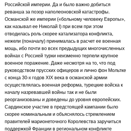
Российской империи. Да и было важно добиться
реванша за позор наполеоновской катастрофы.
Османской же империи («больному человеку Европы»,
как называл ее Николай I) при всем при этом
отводилась роль скорее катализатора конфликта,
нежели (поначалу) принималась в расчет ее военная
мощь, ибо почти во всех предыдущих многочисленных
войнах с Россией турки неизменно терпели крупное
военное поражение. Даже несмотря на то, что под
руководством прусских офицеров и лично фон Мольтке
с конца 30-х годов ХIХ века в османской армии
осуществлялась военная реформа, турецкие войска к
началу назревавшей войны так и не были
реорганизованы и доведены до уровня европейских.
Сардинское участие в предстоящей кампании было
скорее номинальным и объяснялось стремлением
правителей марионеточного Королевства заручиться
поддержкой Франции в региональном конфликте