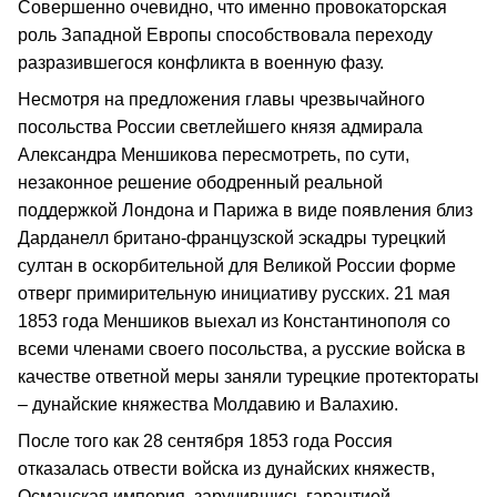
Совершенно очевидно, что именно провокаторская
роль Западной Европы способствовала переходу
разразившегося конфликта в военную фазу.
Несмотря на предложения главы чрезвычайного
посольства России светлейшего князя адмирала
Александра Меншикова пересмотреть, по сути,
незаконное решение ободренный реальной
поддержкой Лондона и Парижа в виде появления близ
Дарданелл британо-французской эскадры турецкий
султан в оскорбительной для Великой России форме
отверг примирительную инициативу русских. 21 мая
1853 года Меншиков выехал из Константинополя со
всеми членами своего посольства, а русские войска в
качестве ответной меры заняли турецкие протектораты
– дунайские княжества Молдавию и Валахию.
После того как 28 сентября 1853 года Россия
отказалась отвести войска из дунайских княжеств,
Османская империя, заручившись гарантией