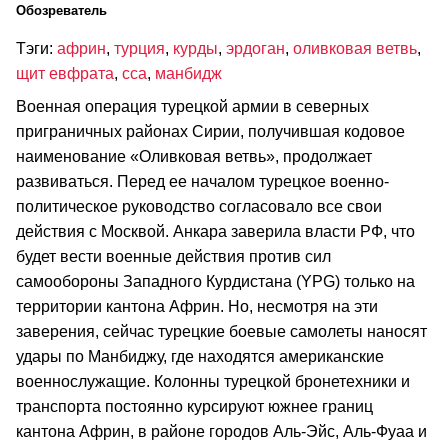
Обозреватель
Тэги:
африн
,
турция
,
курды
,
эрдоган
,
оливковая ветвь
,
щит евфрата
,
сса
,
манбидж
Военная операция турецкой армии в северных
приграничных районах Сирии, получившая кодовое
наименование «Оливковая ветвь», продолжает
развиваться. Перед ее началом турецкое военно-
политическое руководство согласовало все свои
действия с Москвой. Анкара заверила власти РФ, что
будет вести военные действия против сил
самообороны Западного Курдистана (YPG) только на
территории кантона Африн. Но, несмотря на эти
заверения, сейчас турецкие боевые самолеты наносят
удары по Манбиджу, где находятся американские
военнослужащие. Колонны турецкой бронетехники и
транспорта постоянно курсируют южнее границ
кантона Африн, в районе городов Аль-Эйс, Аль-Фуаа и