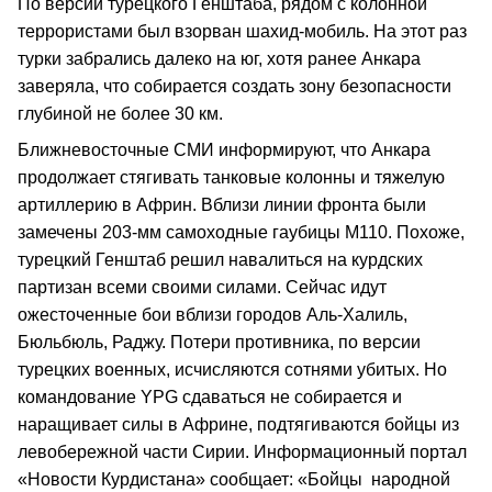
По версии турецкого Генштаба, рядом с колонной
террористами был взорван шахид-мобиль. На этот раз
турки забрались далеко на юг, хотя ранее Анкара
заверяла, что собирается создать зону безопасности
глубиной не более 30 км.
Ближневосточные СМИ информируют, что Анкара
продолжает стягивать танковые колонны и тяжелую
артиллерию в Африн. Вблизи линии фронта были
замечены 203-мм самоходные гаубицы М110. Похоже,
турецкий Генштаб решил навалиться на курдских
партизан всеми своими силами. Сейчас идут
ожесточенные бои вблизи городов Аль-Халиль,
Бюльбюль, Раджу. Потери противника, по версии
турецких военных, исчисляются сотнями убитых. Но
командование YPG сдаваться не собирается и
наращивает силы в Африне, подтягиваются бойцы из
левобережной части Сирии. Информационный портал
«Новости Курдистана» сообщает: «Бойцы народной