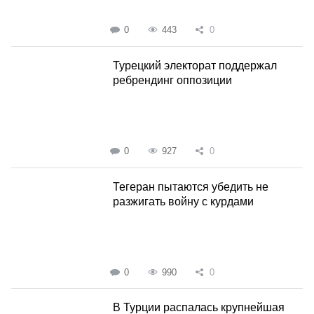
0
443
0
Турецкий электорат поддержал
ребрендинг оппозиции
0
927
0
Тегеран пытаются убедить не
разжигать войну с курдами
0
990
0
В Турции распалась крупнейшая