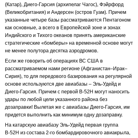
(Катар), Диего-Гарсия (архипелаг Чагос), Фэйрфорд
(Великобритания) и Андерсен (остров Гуам). Причем
указанные четыре базы рассматриваются Пентагоном
как основные, а всего в Европейской зоне и зонах
Индийского и Тихого океанов принять американские
стратегические «бомберы» на временной основе могут
не менее полутора десятка аэродромов.
Если же говорить об операциях ВС США в
рассматриваемом нами регионе (Афганистан–Ирак–
Сирия), то для передового базирования на регулярной
основе используются две авиабазы – Эль-Удейд и
Диего-Гарсия. Причем с первой В-52Н могут наносить
удары по любой цели указанного района без
дозаправки! Вылетая же с авиабазы Диего-Гарсия, им
придется выполнить как минимум одну дозаправку.
На катарскую авиабазу Эль-Удейд первая группа
В-52Н из состава 2-го бомбардировочного авиакрыла,