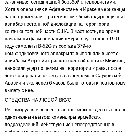
заканчивая сегодняшней борьбой с террористами.
Хотя в операциях в Афганистане и Ираке американцы
часто применяли стратегические бомбардировщики и с
авиабаз постоянной дислокации на территории
континентальной части США. В частности, во время
начальной фазы операции «Буря в пустыне» в 1991
году самолеты В-52G из состава 379-го
бомбардировочного авиакрыла выполняли вылет с
авиабазы Вюртсмит, расположенной в штате Мичиган,
наносили удар по целям на территории Ирака, после
чего совершали посадку на аэродроме в Саудовской
Аравии и уже через 6 часов были готовы к повторному
вылету с нее.
СРЕДСТВА НА ЛЮБОЙ ВКУС
Резюмируя все вышесказанное, можно сделать вполне
однозначный вывод: командиры армейских
подразделений, действующие непосредственно в
районе соприкосновения с силами противника, а тем