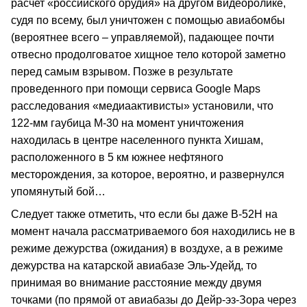
расчет «российского орудия» на другом видеоролике,
судя по всему, был уничтожен с помощью авиабомбы
(вероятнее всего – управляемой), падающее почти
отвесно продолговатое хищное тело которой заметно
перед самым взрывом. Позже в результате
проведенного при помощи сервиса Google Maps
расследования «медиаактивисты» установили, что
122-мм гаубица М-30 на момент уничтожения
находилась в центре населенного пункта Хишам,
расположенного в 5 км южнее нефтяного
месторождения, за которое, вероятно, и развернулся
упомянутый бой…
Следует также отметить, что если бы даже В-52Н на
момент начала рассматриваемого боя находились не в
режиме дежурства (ожидания) в воздухе, а в режиме
дежурства на катарской авиабазе Эль-Удейд, то
принимая во внимание расстояние между двумя
точками (по прямой от авиабазы до Дейр-эз-Зора через