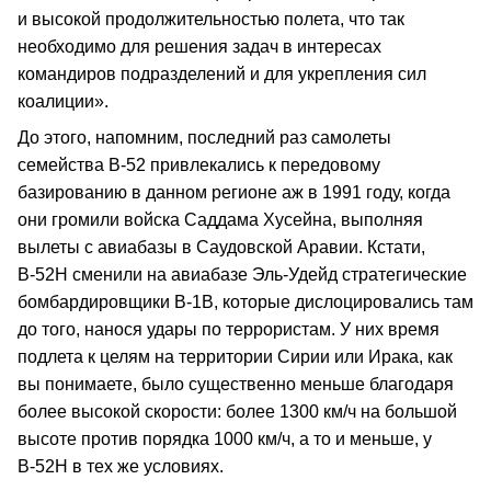
и высокой продолжительностью полета, что так
необходимо для решения задач в интересах
командиров подразделений и для укрепления сил
коалиции».
До этого, напомним, последний раз самолеты
семейства В-52 привлекались к передовому
базированию в данном регионе аж в 1991 году, когда
они громили войска Саддама Хусейна, выполняя
вылеты с авиабазы в Саудовской Аравии. Кстати,
В-52Н сменили на авиабазе Эль-Удейд стратегические
бомбардировщики В-1В, которые дислоцировались там
до того, нанося удары по террористам. У них время
подлета к целям на территории Сирии или Ирака, как
вы понимаете, было существенно меньше благодаря
более высокой скорости: более 1300 км/ч на большой
высоте против порядка 1000 км/ч, а то и меньше, у
В-52Н в тех же условиях.