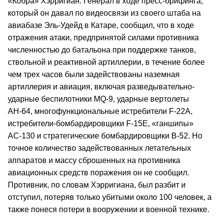
«Кобра» Хэрригиан. Генерал в ходе пресс-брифинга,
который он давал по видеосвязи из своего штаба на
авиабазе Эль-Удейд в Катаре, сообщил, что в ходе
отражения атаки, предпринятой силами противника
численностью до батальона при поддержке танков,
ствольной и реактивной артиллерии, в течение более
чем трех часов были задействованы наземная
артиллерия и авиация, включая разведывательно-
ударные беспилотники MQ-9, ударные вертолеты
АН-64, многофункциональные истребители F-22A,
истребители-бомбардировщики F-15E, «ганшипы»
АС-130 и стратегические бомбардировщики В-52. Но
точное количество задействованных летательных
аппаратов и массу сброшенных на противника
авиационных средств поражения он не сообщил.
Противник, по словам Хэрригиана, был разбит и
отступил, потеряв только убитыми около 100 человек, а
также понеся потери в вооружении и военной технике.