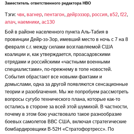
Заместитель ответственного редактора НВО
Тэги:
чвк
,
вагнер
,
пентагон
,
дейрэззор
,
россия
,
в52
,
f22
,
апач
,
наемники
,
ас130
Бой в районе населенного пункта Аль-Табия в
провинции Дейр-эз-Зор, имевший место в ночь с 7 на 8
февраля с.г. между силами возглавляемой США
коалиции и, как утверждается, проасадовскими
отрядами и российскими «частными военными
специалистами», по-прежнему в топе новостей.
События обрастают все новыми фактами и
домыслами, одна за другой появляются сенсационные
теории и разоблачения. Мы же попробуем рассмотреть
вопросы сугубо технического плана, которые как-то
остались в стороне за всей этой шумихой. В частности,
почему в этом бою участвовало такое разнообразие
боевых самолетов ВВС США, включая стратегические
бомбардировщики В-52Н «Стратофортресс». По