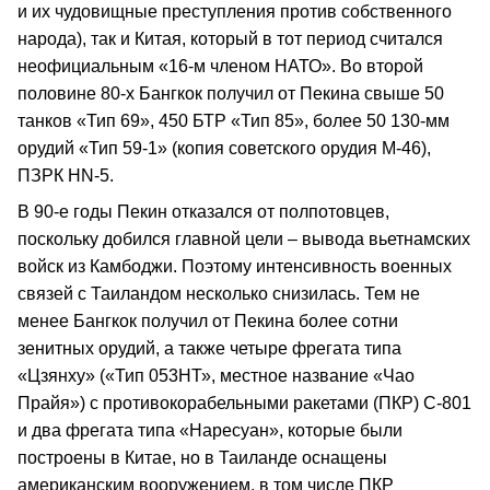
и их чудовищные преступления против собственного
народа), так и Китая, который в тот период считался
неофициальным «16-м членом НАТО». Во второй
половине 80-х Бангкок получил от Пекина свыше 50
танков «Тип 69», 450 БТР «Тип 85», более 50 130-мм
орудий «Тип 59-1» (копия советского орудия М-46),
ПЗРК НN-5.
В 90-е годы Пекин отказался от полпотовцев,
поскольку добился главной цели – вывода вьетнамских
войск из Камбоджи. Поэтому интенсивность военных
связей с Таиландом несколько снизилась. Тем не
менее Бангкок получил от Пекина более сотни
зенитных орудий, а также четыре фрегата типа
«Цзянху» («Тип 053НТ», местное название «Чао
Прайя») с противокорабельными ракетами (ПКР) С-801
и два фрегата типа «Наресуан», которые были
построены в Китае, но в Таиланде оснащены
американским вооружением, в том числе ПКР