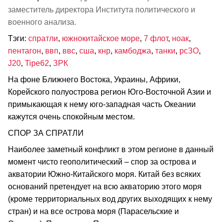
заместитель директора Института политического и
военного анализа.
Тэги:
спратли
,
южнокитайское море
,
7 флот
,
ноак
,
пентагон
,
ввп
,
ввс
,
сша
,
кнр
,
камбоджа
,
танки
,
рсЗО
,
J20
,
Tipe62
,
ЗРК
На фоне Ближнего Востока, Украины, Африки,
Корейского полуострова регион Юго-Восточной Азии и
примыкающая к нему юго-западная часть Океании
кажутся очень спокойным местом.
СПОР ЗА СПРАТЛИ
Наиболее заметный конфликт в этом регионе в данный
момент чисто геополитический – спор за острова и
акватории Южно-Китайского моря. Китай без всяких
оснований претендует на всю акваторию этого моря
(кроме территориальных вод других выходящих к нему
стран) и на все острова моря (Парасельские и