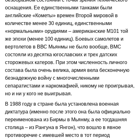
оснащения. Ее единственными танками были
английские «Кометы» времен Второй мировой в
количестве менее 30 единиц, единственными
«нормальными» орудиями – американские М101 той
же эпохи (менее 100 единиц). Боевых самолетов и
вертолетов в ВВС Мьянмы не было вообще, ВМС
состояли из десятка югославских и трех датских
сторожевых катеров. При этом численность личного
состава была очень велика, армия вела бесконечную
безнадежную войну с многочисленными
сепаратистами и наркомафией, никому не проигрывая,
но и ни у кого не выигрывая.
В 1988 году в стране была установлена военная
диктатура (именно после этого она была официально
переименована из Бирмы в Мьянму, а ее тогдашняя
столица – из Рангуна в Янгон), что вошло в явное
противоречие с имевшей место в тот период