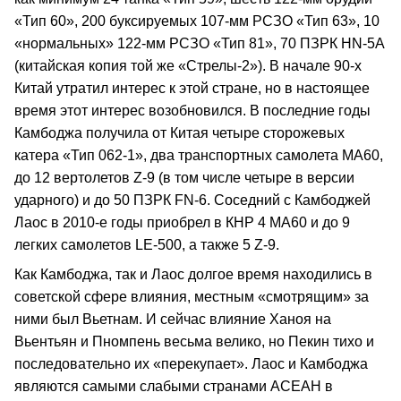
«Тип 60», 200 буксируемых 107-мм РСЗО «Тип 63», 10
«нормальных» 122-мм РСЗО «Тип 81», 70 ПЗРК HN-5А
(китайская копия той же «Стрелы-2»). В начале 90-х
Китай утратил интерес к этой стране, но в настоящее
время этот интерес возобновился. В последние годы
Камбоджа получила от Китая четыре сторожевых
катера «Тип 062-1», два транспортных самолета МА60,
до 12 вертолетов Z-9 (в том числе четыре в версии
ударного) и до 50 ПЗРК FN-6. Соседний с Камбоджей
Лаос в 2010-е годы приобрел в КНР 4 МА60 и до 9
легких самолетов LE-500, а также 5 Z-9.
Как Камбоджа, так и Лаос долгое время находились в
советской сфере влияния, местным «смотрящим» за
ними был Вьетнам. И сейчас влияние Ханоя на
Вьентьян и Пномпень весьма велико, но Пекин тихо и
последовательно их «перекупает». Лаос и Камбоджа
являются самыми слабыми странами АСЕАН в