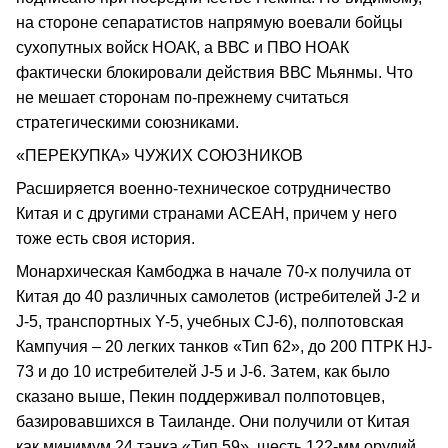
на стороне сепаратистов напрямую воевали бойцы
сухопутных войск НОАК, а ВВС и ПВО НОАК
фактически блокировали действия ВВС Мьянмы. Что
не мешает сторонам по-прежнему считаться
стратегическими союзниками.
«ПЕРЕКУПКА» ЧУЖИХ СОЮЗНИКОВ
Расширяется военно-техническое сотрудничество
Китая и с другими странами АСЕАН, причем у него
тоже есть своя история.
Монархическая Камбоджа в начале 70-х получила от
Китая до 40 различных самолетов (истребителей J-2 и
J-5, транспортных Y-5, учебных CJ-6), полпотовская
Кампучия – 20 легких танков «Тип 62», до 200 ПТРК НJ-
73 и до 10 истребителей J-5 и J-6. Затем, как было
сказано выше, Пекин поддерживал полпотовцев,
базировавшихся в Таиланде. Они получили от Китая
как минимум 24 танка «Тип 59», шесть 122-мм орудий