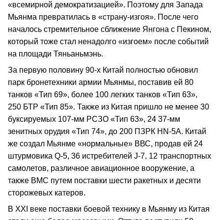
«всемирной демократизацией». Поэтому для Запада
Мьянма превратилась в «страну-изгоя». После чего
началось стремительное сближение Янгона с Пекином,
который тоже стал ненадолго «изгоем» после событий
на площади Тяньаньмэнь.
За первую половину 90-х Китай полностью обновил
парк бронетехники армии Мьянмы, поставив ей 80
танков «Тип 69», более 100 легких танков «Тип 63»,
250 БТР «Тип 85». Также из Китая пришло не менее 30
буксируемых 107-мм РСЗО «Тип 63», 24 37-мм
зенитных орудия «Тип 74», до 200 ПЗРК НN-5А. Китай
же создал Мьянме «нормальные» ВВС, продав ей 24
штурмовика Q-5, 36 истребителей J-7, 12 транспортных
самолетов, различное авиационное вооружение, а
также ВМС путем поставки шести ракетных и десяти
сторожевых катеров.
В ХХI веке поставки боевой технику в Мьянму из Китая