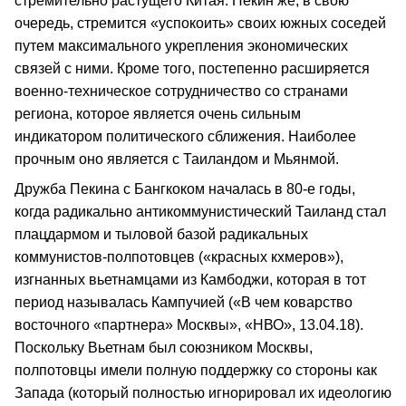
стремительно растущего Китая. Пекин же, в свою
очередь, стремится «успокоить» своих южных соседей
путем максимального укрепления экономических
связей с ними. Кроме того, постепенно расширяется
военно-техническое сотрудничество со странами
региона, которое является очень сильным
индикатором политического сближения. Наиболее
прочным оно является с Таиландом и Мьянмой.
Дружба Пекина с Бангкоком началась в 80-е годы,
когда радикально антикоммунистический Таиланд стал
плацдармом и тыловой базой радикальных
коммунистов-полпотовцев («красных кхмеров»),
изгнанных вьетнамцами из Камбоджи, которая в тот
период называлась Кампучией («В чем коварство
восточного «партнера» Москвы», «НВО», 13.04.18).
Поскольку Вьетнам был союзником Москвы,
полпотовцы имели полную поддержку со стороны как
Запада (который полностью игнорировал их идеологию