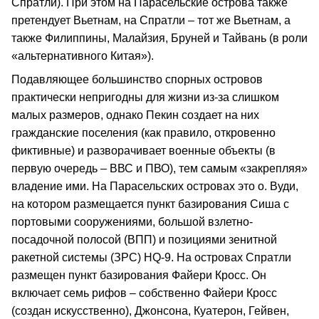
Спратли). При этом на Парасельские острова также
претендует Вьетнам, на Спратли – тот же Вьетнам, а
также Филиппины, Малайзия, Бруней и Тайвань (в роли
«альтернативного Китая»).
Подавляющее большинство спорных островов
практически непригодны для жизни из-за слишком
малых размеров, однако Пекин создает на них
гражданские поселения (как правило, откровенно
фиктивные) и разворачивает военные объекты (в
первую очередь – ВВС и ПВО), тем самым «закрепляя»
владение ими. На Парасельских островах это о. Вуди,
на котором размещается пункт базирования Сиша с
портовыми сооружениями, большой взлетно-
посадочной полосой (ВПП) и позициями зенитной
ракетной системы (ЗРС) HQ-9. На островах Спратли
размещен пункт базирования Файери Кросс. Он
включает семь рифов – собственно Файери Кросс
(создан искусственно), Джонсона, Куатерон, Гейвен,