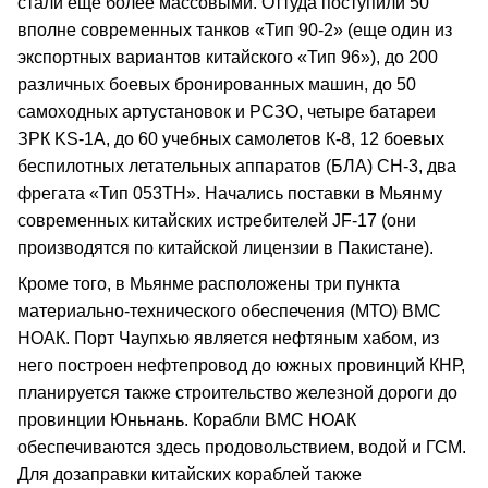
стали еще более массовыми. Оттуда поступили 50
вполне современных танков «Тип 90-2» (еще один из
экспортных вариантов китайского «Тип 96»), до 200
различных боевых бронированных машин, до 50
самоходных артустановок и РСЗО, четыре батареи
ЗРК KS-1А, до 60 учебных самолетов К-8, 12 боевых
беспилотных летательных аппаратов (БЛА) СН-3, два
фрегата «Тип 053ТН». Начались поставки в Мьянму
современных китайских истребителей JF-17 (они
производятся по китайской лицензии в Пакистане).
Кроме того, в Мьянме расположены три пункта
материально-технического обеспечения (МТО) ВМС
НОАК. Порт Чаупхью является нефтяным хабом, из
него построен нефтепровод до южных провинций КНР,
планируется также строительство железной дороги до
провинции Юньнань. Корабли ВМС НОАК
обеспечиваются здесь продовольствием, водой и ГСМ.
Для дозаправки китайских кораблей также