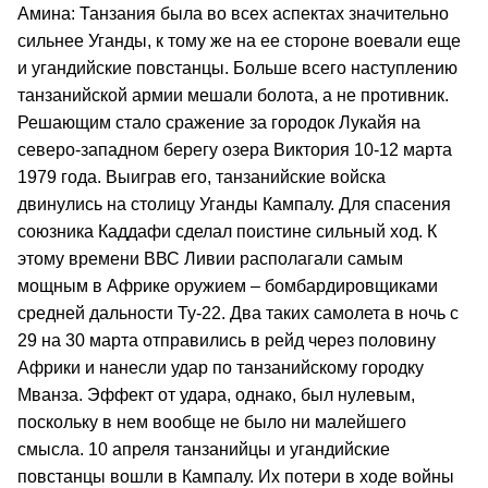
Амина: Танзания была во всех аспектах значительно
сильнее Уганды, к тому же на ее стороне воевали еще
и угандийские повстанцы. Больше всего наступлению
танзанийской армии мешали болота, а не противник.
Решающим стало сражение за городок Лукайя на
северо‑западном берегу озера Виктория 10­‑12 марта
1979 года. Выиграв его, танзанийские войска
двинулись на столицу Уганды Кампалу. Для спасения
союзника Каддафи сделал поистине сильный ход. К
этому времени ВВС Ливии располагали самым
мощным в Африке оружием – бомбардировщиками
средней дальности Ту‑22. Два таких самолета в ночь с
29 на 30 марта отправились в рейд через половину
Африки и нанесли удар по танзанийскому городку
Мванза. Эффект от удара, однако, был нулевым,
поскольку в нем вообще не было ни малейшего
смысла. 10 апреля танзанийцы и угандийские
повстанцы вошли в Кампалу. Их потери в ходе войны