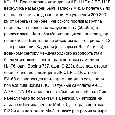
КС‑135. После первой дозаправки 6 F‑111F и 2 ЕF‑111F
вернулись назад (они были запасными). В полете было
выполнено четыре дозаправки. На удалении 200‑300
км от берега (в районе Тунисского пролива) группа
перешла на предельно малую высоту (50‑60 м) и
разделилась. Шесть бомбардировщиков нанесли удар
по авиабазе Бин‑Башир и объектам на юге Триполи, 12
– по резиденции Каддафи (в казармах Эль‑Аззизия),
военному сектору международного аэропорта (там
были уничтожены шесть транспортных самолетов
Ил‑76, один Boeing‑737, один G‑222), базе подготовки
боевых пловцов, позициям ЗРК. ЕF‑111F, а также
ЕА‑6В с авианосцев в это время активно создавали
помехи ливийским РЛС. Палубные самолеты А‑6Е,
А‑7Е и F/А‑18 с авианосцев «Америка» и «Корал Си»
нанесли удар по объектам в Бенгази, уничтожив на
авиабазе Бенина четыре МиГ‑23, два транспортных
F‑27 и два вертолета Ми‑8, а также разгромив четыре