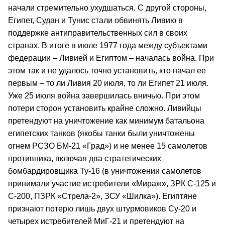
начали стремительно ухудшаться. С другой стороны,
Египет, Судан и Тунис стали обвинять Ливию в
поддержке антиправительственных сил в своих
странах. В итоге в июле 1977 года между субъектами
федерации – Ливией и Египтом – началась война. При
этом так и не удалось точно установить, кто начал ее
первым – то ли Ливия 20 июля, то ли Египет 21 июля.
Уже 25 июля война завершилась вничью. При этом
потери сторон установить крайне сложно. Ливийцы
претендуют на уничтожение как минимум батальона
египетских танков (якобы танки были уничтожены
огнем РСЗО БМ‑21 «Град») и не менее 15 самолетов
противника, включая два стратегических
бомбардировщика Ту‑16 (в уничтожении самолетов
принимали участие истребители «Мираж», ЗРК С‑125 и
С‑200, ПЗРК «Стрела‑2», ЗСУ «Шилка»). Египтяне
признают потерю лишь двух штурмовиков Су‑20 и
четырех истребителей МиГ‑21 и претендуют на