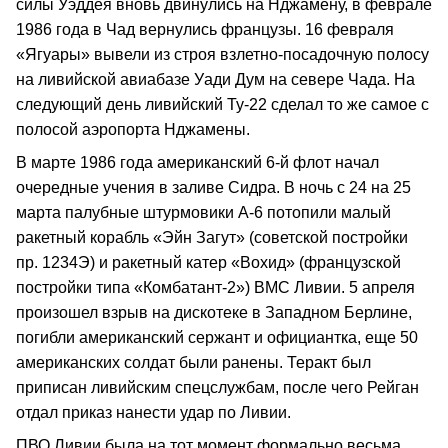
силы Уэддея вновь двинулись на Нджамену, в феврале
1986 года в Чад вернулись французы. 16 февраля
«Ягуары» вывели из строя взлетно‑посадочную полосу
на ливийской авиабазе Уади Дум на севере Чада. На
следующий день ливийский Ту‑22 сделал то же самое с
полосой аэропорта Нджамены.
В марте 1986 года американский 6‑й флот начал
очередные учения в заливе Сидра. В ночь с 24 на 25
марта палубные штурмовики А‑6 потопили малый
ракетный корабль «Эйн Загут» (советской постройки
пр. 1234Э) и ракетный катер «Вохид» (французской
постройки типа «Комбатант‑2») ВМС Ливии. 5 апреля
произошел взрыв на дискотеке в Западном Берлине,
погибли американский сержант и официантка, еще 50
американских солдат были ранены. Теракт был
приписан ливийским спецслужбам, после чего Рейган
отдал приказ нанести удар по Ливии.
ПВО Ливии была на тот момент формально весьма