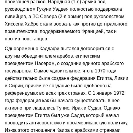
произошел раскол. Народная (1‑я) армия под
руководством Гукуни Уэддея полностью поддержала
ливийцев, а ВС Севера (2‑я армия) под руководством
Хиссена Хабре стали воевать как против центрального
правительства, поддерживаемого Францией, так и
против повстанцев.
Одновременно Каддафи пытался договориться с
другим объединителем арабов, египетским
президентом Насером, о создании единого арабского
государства. Самое удивительное, что в 1970 году
действительно была создана федерация Египта, Ливии
и Сирии, причем ее создание было одобрено на
референдумах во всех трех странах. С 1 января 1972
года федерация как бы начала существовать, в нее
активно приглашались Тунис, Ирак и Судан. Однако
президентом Египта был уже Садат, который начал
проводить антисоветскую и проамериканскую политику.
Из‑за этого отношения Каира с арабскими странами