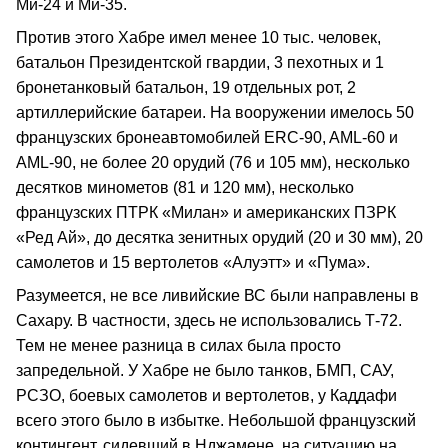
Ми‑24 и Ми‑35.
Против этого Хабре имел менее 10 тыс. человек,
батальон Президентской гвардии, 3 пехотных и 1
бронетанковый батальон, 19 отдельных рот, 2
артиллерийские батареи. На вооружении имелось 50
французских бронеавтомобилей ERC‑90, AML‑60 и
AML‑90, не более 20 орудий (76 и 105 мм), несколько
десятков минометов (81 и 120 мм), несколько
французских ПТРК «Милан» и американских ПЗРК
«Ред Ай», до десятка зенитных орудий (20 и 30 мм), 20
самолетов и 15 вертолетов «Алуэтт» и «Пума».
Разумеется, не все ливийские ВС были направлены в
Сахару. В частности, здесь не использовались Т‑72.
Тем не менее разница в силах была просто
запредельной. У Хабре не было танков, БМП, САУ,
РСЗО, боевых самолетов и вертолетов, у Каддафи
всего этого было в избытке. Небольшой французский
контингент, сидевший в Нджамене, на ситуацию на