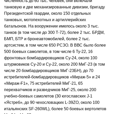
численность до 60 тыс. человек, они включали
танковую и две механизированные дивизии, бригаду
Президентской гвардии, около 150 отдельных
танковых, мотопехотных и артиллерийских
батальонов. На вооружении имелось около 3 тыс.
танков (в том числе до 300 Т‑72), более 2 тыс. БРДМ,
БМП, БТР и бронеавтомобилей, более 2 тыс.
артсистем, в том числе 650 РСЗО. В ВВС было более
500 боевых самолетов, в том числе 6 Ту‑22, 16
фронтовых бомбардировщиков Су‑24, около 100
штурмовиков Су‑20 и Су‑22, около 200 МиГ‑23 (в том
числе 20 бомбардировщиков МиГ‑23БН), до 70
истребителей‑бомбардировщиков «Мираж‑5» и 24
«Мираж‑F1», 75 истребителей МиГ‑21, 65
перехватчиков и разведчиков МиГ‑25, около 200
учебно‑боевых самолетов (30 югославских J‑1
«Ястреб», до 90 чехословацких L‑39ZO, около 100
итальянских SF‑260WL), более 50 боевых вертолетов