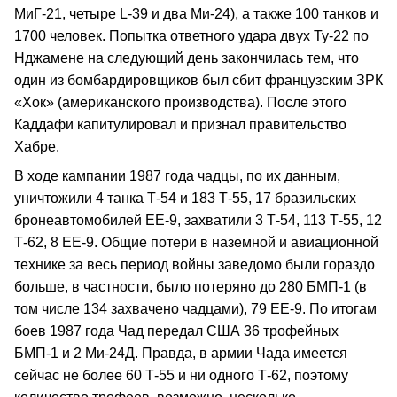
МиГ‑21, четыре L‑39 и два Ми‑24), а также 100 танков и
1700 человек. Попытка ответного удара двух Ту‑22 по
Нджамене на следующий день закончилась тем, что
один из бомбардировщиков был сбит французским ЗРК
«Хок» (американского производства). После этого
Каддафи капитулировал и признал правительство
Хабре.
В ходе кампании 1987 года чадцы, по их данным,
уничтожили 4 танка Т‑54 и 183 Т‑55, 17 бразильских
бронеавтомобилей ЕЕ‑9, захватили 3 Т‑54, 113 Т‑55, 12
Т‑62, 8 ЕЕ‑9. Общие потери в наземной и авиационной
технике за весь период войны заведомо были гораздо
больше, в частности, было потеряно до 280 БМП‑1 (в
том числе 134 захвачено чадцами), 79 ЕЕ‑9. По итогам
боев 1987 года Чад передал США 36 трофейных
БМП‑1 и 2 Ми‑24Д. Правда, в армии Чада имеется
сейчас не более 60 Т‑55 и ни одного Т‑62, поэтому