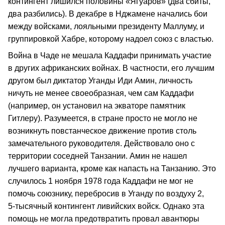
контингент лишился половины «Ягуаров» (два сбиты,
два разбились). В декабре в Нджамене начались бои
между войсками, лояльными президенту Маллуму, и
группировкой Хабре, которому надоел союз с властью.
Война в Чаде не мешала Каддафи принимать участие
в других африканских войнах. В частности, его лучшим
другом был диктатор Уганды Иди Амин, личность
ничуть не менее своеобразная, чем сам Каддафи
(например, он установил на экваторе памятник
Гитлеру). Разумеется, в стране просто не могло не
возникнуть повстанческое движение против столь
замечательного руководителя. Действовало оно с
территории соседней Танзании. Амин не нашел
лучшего варианта, кроме как напасть на Танзанию. Это
случилось 1 ноября 1978 года Каддафи не мог не
помочь союзнику, перебросив в Уганду по воздуху 2,
5‑тысячный контингент ливийских войск. Однако эта
помощь не могла предотвратить провал авантюры