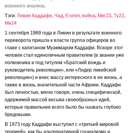
военного анализа.
Тэги:
Ливия Каддафи
,
Чад
,
Египет
,
война
,
Миг23
,
Ту22
,
Ми24
1 сентября 1969 года в Ливии в результате военного
переворота пришла к власти группа офицеров во
главе с капитаном Муаммаром Каддафи. Вскоре этот
человек стал единоличным правителем (в звании уже
полковника и под титулом «Братский вождь и
руководитель революции», или «Лидер ливийской
революции») и внес массу интересного в ее жизнь, а
также в жизнь значительной части Африки. Каддафи
был личностью, мягко говоря, очень специфической,
одержимой массой весьма своеобразных идей,
которые правильнее всего было бы назвать глубоко
бредовыми.
В 1973 году Каддафи выступил с «третьей мировой
теорией», как бы альтернативной социализму и