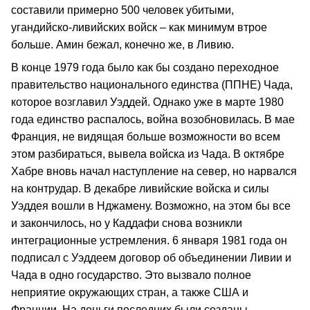
составили примерно 500 человек убитыми,
угандийско‑ливийских войск – как минимум втрое
больше. Амин бежал, конечно же, в Ливию.
В конце 1979 года было как бы создано переходное
правительство национального единства (ППНЕ) Чада,
которое возглавил Уэддей. Однако уже в марте 1980
года единство распалось, война возобновилась. В мае
Франция, не видящая больше возможности во всем
этом разбираться, вывела войска из Чада. В октябре
Хабре вновь начал наступление на север, но нарвался
на контрудар. В декабре ливийские войска и силы
Уэддея вошли в Нджамену. Возможно, на этом бы все
и закончилось, но у Каддафи снова возникли
интеграционные устремления. 6 января 1981 года он
подписал с Уэддеем договор об объединении Ливии и
Чада в одно государство. Это вызвало полное
неприятие окружающих стран, а также США и
Франции. На деньги последних были созданы