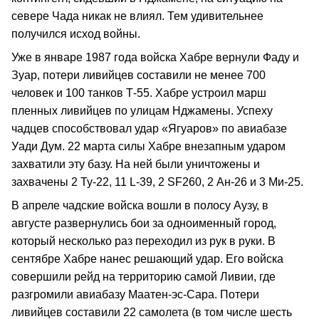
севере Чада никак не влиял. Тем удивительнее
получился исход войны.
Уже в январе 1987 года войска Хабре вернули Фаду и
Зуар, потери ливийцев составили не менее 700
человек и 100 танков Т‑55. Хабре устроил марш
пленных ливийцев по улицам Нджамены. Успеху
чадцев способствовал удар «Ягуаров» по авиабазе
Уади Дум. 22 марта силы Хабре внезапным ударом
захватили эту базу. На ней были уничтожены и
захвачены 2 Ту‑22, 11 L‑39, 2 SF260, 2 Ан‑26 и 3 Ми‑25.
В апреле чадские войска вошли в полосу Аузу, в
августе развернулись бои за одноименный город,
который несколько раз переходил из рук в руки. В
сентябре Хабре нанес решающий удар. Его войска
совершили рейд на территорию самой Ливии, где
разгромили авиабазу Маатен‑эс‑Сара. Потери
ливийцев составили 22 самолета (в том числе шесть