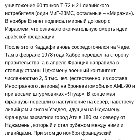
уничтожение 60 танков Т‑72 и 21 ливийского
истребителя (один МиГ‑23МС, остальные – «Миражи»).
В ноябре Египет подписал мирный договор с
Израилем, что означало окончательную смерть идеи
арабской федерации.
После этого Каддафи вновь сосредоточился на Чаде.
Там в феврале 1978 года Хабре перешел на сторону
правительства, а в апреле Франция направила в
столицу страны Нджамену военный контингент
численностью 2, 5 тыс. чел. (естественно, из состава
Иностранного легиона) на бронеавтомобилях AML‑90 и
при восьми штурмовиках «Ягуар». В конце мая
французы перешли в наступление на север, навстречу
ливийцам и силам Уэддея, идущим на Нджамену.
Французы захватили город Ати в 180 км к северу от
Нджамены, который и стал рубежом между ними и
ливийцами. При этом до ноября французский