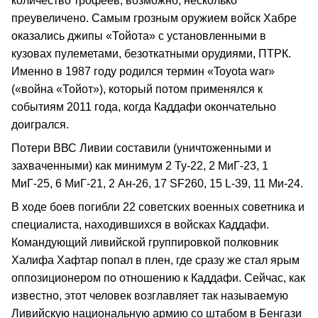
количество трофеев, возможно, несколько
преувеличено. Самым грозным оружием войск Хабре
оказались джипы «Тойота» с установленными в
кузовах пулеметами, безоткатными орудиями, ПТРК.
Именно в 1987 году родился термин «Toyota war»
(«война «Тойот»), который потом применялся к
событиям 2011 года, когда Каддафи окончательно
доигрался.
Потери ВВС Ливии составили (уничтоженными и
захваченными) как минимум 2 Ту‑22, 2 МиГ‑23, 1
МиГ‑25, 6 МиГ‑21, 2 Ан‑26, 17 SF260, 15 L‑39, 11 Ми‑24.
В ходе боев погибли 22 советских военных советника и
специалиста, находившихся в войсках Каддафи.
Командующий ливийской группировкой полковник
Халифа Хафтар попал в плен, где сразу же стал ярым
оппозиционером по отношению к Каддафи. Сейчас, как
известно, этот человек возглавляет так называемую
Ливийскую национальную армию со штабом в Бенгази