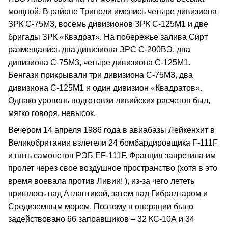
мощной. В районе Триполи имелись четыре дивизиона
ЗРК С‑75М3, восемь дивизионов ЗРК С‑125М1 и две
бригады ЗРК «Квадрат». На побережье залива Сирт
размещались два дивизиона ЗРС С‑200ВЭ, два
дивизиона С‑75М3, четыре дивизиона С‑125М1.
Бенгази прикрывали три дивизиона С‑75М3, два
дивизиона С‑125М1 и один дивизион «Квадратов».
Однако уровень подготовки ливийских расчетов был,
мягко говоря, невысок.
Вечером 14 апреля 1986 года в авиабазы Лейкенхит в
Великобритании взлетели 24 бомбардировщика F‑111F
и пять самолетов РЭБ ЕF‑111F. Франция запретила им
пролет через свое воздушное пространство (хотя в это
время воевала против Ливии! ), из‑за чего лететь
пришлось над Атлантикой, затем над Гибралтаром и
Средиземным морем. Поэтому в операции было
задействовано 66 заправщиков – 32 КС‑10А и 34