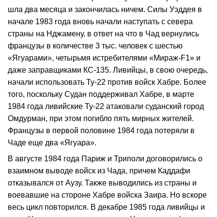
шла два месяца и закончилась ничем. Силы Уэддея в
начале 1983 года вновь начали наступать с севера
страны на Нджамену, в ответ на что в Чад вернулись
французы в количестве 3 тыс. человек с шестью
«Ягуарами», четырьмя истребителями «Мираж‑F1» и
даже заправщиками КС‑135. Ливийцы, в свою очередь,
начали использовать Ту‑22 против войск Хабре. Более
того, поскольку Судан поддерживал Хабре, в марте
1984 года ливийские Ту‑22 атаковали суданский город
Омдурман, при этом погибло пять мирных жителей.
Французы в первой половине 1984 года потеряли в
Чаде еще два «Ягуара».
В августе 1984 года Париж и Триполи договорились о
взаимном выводе войск из Чада, причем Каддафи
отказывался от Аузу. Также выводились из страны и
воевавшие на стороне Хабре войска Заира. Но вскоре
весь цикл повторился. В декабре 1985 года ливийцы и