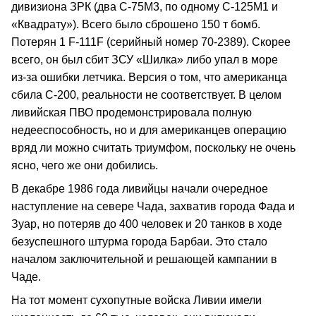
дивизиона ЗРК (два С‑75М3, по одному С‑125М1 и
«Квадрату»). Всего было сброшено 150 т бомб.
Потерян 1 F‑111F (серийный номер 70‑2389). Скорее
всего, он был сбит ЗСУ «Шилка» либо упал в море
из‑за ошибки летчика. Версия о том, что американца
сбила С‑200, реальности не соответствует. В целом
ливийская ПВО продемонстрировала полную
недееспособность, но и для американцев операцию
вряд ли можно считать триумфом, поскольку не очень
ясно, чего же они добились.
В декабре 1986 года ливийцы начали очередное
наступление на севере Чада, захватив города Фада и
Зуар, но потеряв до 400 человек и 20 танков в ходе
безуспешного штурма города Барбаи. Это стало
началом заключительной и решающей кампании в
Чаде.
На тот момент сухопутные войска Ливии имели