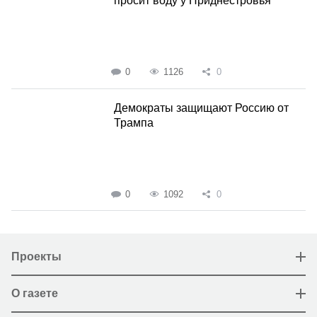
просит воду у Приднестровья
0
1126
0
Демократы защищают Россию от
Трампа
0
1092
0
Проекты
О газете