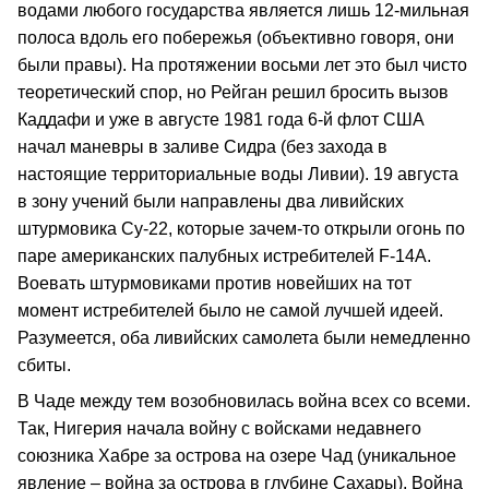
водами любого государства является лишь 12‑мильная
полоса вдоль его побережья (объективно говоря, они
были правы). На протяжении восьми лет это был чисто
теоретический спор, но Рейган решил бросить вызов
Каддафи и уже в августе 1981 года 6‑й флот США
начал маневры в заливе Сидра (без захода в
настоящие территориальные воды Ливии). 19 августа
в зону учений были направлены два ливийских
штурмовика Су‑22, которые зачем‑то открыли огонь по
паре американских палубных истребителей F‑14А.
Воевать штурмовиками против новейших на тот
момент истребителей было не самой лучшей идеей.
Разумеется, оба ливийских самолета были немедленно
сбиты.
В Чаде между тем возобновилась война всех со всеми.
Так, Нигерия начала войну с войсками недавнего
союзника Хабре за острова на озере Чад (уникальное
явление – война за острова в глубине Сахары). Война