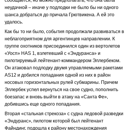
сообщается, но можно предполагать, что она была
неудачной – иначе у подлодки не было бы ни одного
шанса добраться до причала Грютвикена. А ей это
удалось.
Как бы то ни было, события продолжали развиваться в
неблагоприятном для аргентинцев направлении. К
группе охотников присоединился один из вертолетов
«Уосп» HAS 1, взлетевший с «Эндуранса» и
пилотируемый лейтенант-коммандером Эллербеком.
Он атаковал подлодку двумя управляемыми ракетами
AS12 и добился попадания одной из них в район
носовых горизонтальных рулей субмарины. Причем
Эллербек успел вернуться на свое судно, пополнить
боезапас и вновь выйти в атаку на «Санта Фе»,
добившись еще одного попадания.
Вторая «стальная стрекоза» с судна ледовой разведки
«Эндуранс», пилотом которой был лейтенант
Файндинг, подошла к району местонахождения