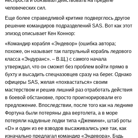
неспроста и обязывал действовать на пределе
человеческих сил.
Еще более справедливой критике подверглось другое
решение командиров подразделений SAS. Вот как этот
эпизод описывает Кен Коннор:
«Командир корабля «Эндевор» (ошибка автора;
похоже, он называет так патрульный корабль ледового
класса «Эндуранс». – В.Щ.) с самого начала
утверждал, что он сможет без проблем войти прямо в
бухту и высадить спецназовцев сразу на берег. Однако
офицеры SAS, желая «похвастаться» своим
мастерством и решив лишний раз отработать действия
в боевой обстановке, просто проигнорировали его
предложение. Впоследствии, после того как на леднике
Фортуна были потеряны два вертолета, а в море
потеряли надувные лодки типа «Джемини», штаб роты
«D» и один из ее взводов высаживались уже так, как
изначально предлагал командир «Эндевора». Будь