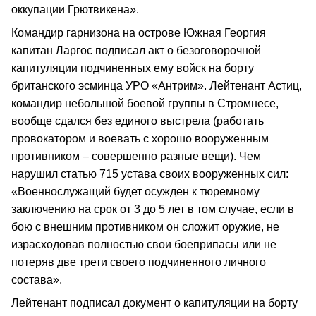
оккупации Грютвикена».
Командир гарнизона на острове Южная Георгия
капитан Ларгос подписал акт о безоговорочной
капитуляции подчиненных ему войск на борту
британского эсминца УРО «Антрим». Лейтенант Астиц,
командир небольшой боевой группы в Стромнесе,
вообще сдался без единого выстрела (работать
провокатором и воевать с хорошо вооруженным
противником – совершенно разные вещи). Чем
нарушил статью 715 устава своих вооруженных сил:
«Военнослужащий будет осужден к тюремному
заключению на срок от 3 до 5 лет в том случае, если в
бою с внешним противником он сложит оружие, не
израсходовав полностью свои боеприпасы или не
потеряв две трети своего подчиненного личного
состава».
Лейтенант подписал документ о капитуляции на борту