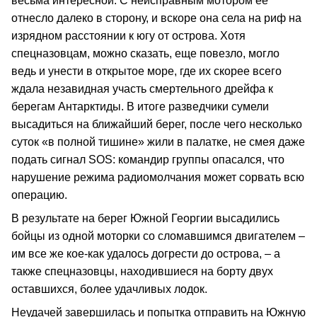
весьма интересной. С неисправным мотором ее
отнесло далеко в сторону, и вскоре она села на риф на
изрядном расстоянии к югу от острова. Хотя
спецназовцам, можно сказать, еще повезло, могло
ведь и унести в открытое море, где их скорее всего
ждала незавидная участь смертельного дрейфа к
берегам Антарктиды. В итоге разведчики сумели
высадиться на ближайший берег, после чего несколько
суток «в полной тишине» жили в палатке, не смея даже
подать сигнал SOS: командир группы опасался, что
нарушение режима радиомолчания может сорвать всю
операцию.
В результате на берег Южной Георгии высадились
бойцы из одной моторки со сломавшимся двигателем –
им все же кое-как удалось догрести до острова, – а
также спецназовцы, находившиеся на борту двух
оставшихся, более удачливых лодок.
Неудачей завершилась и попытка отправить на Южную