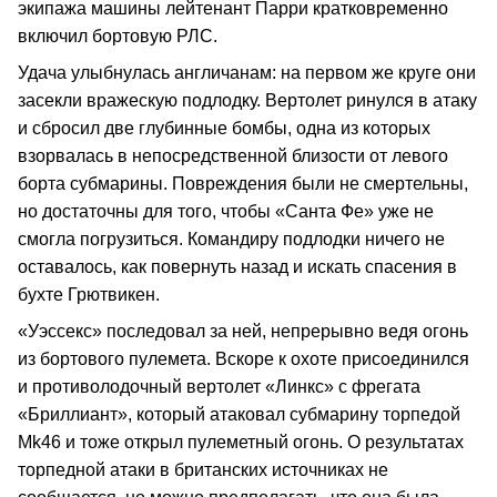
экипажа машины лейтенант Парри кратковременно
включил бортовую РЛС.
Удача улыбнулась англичанам: на первом же круге они
засекли вражескую подлодку. Вертолет ринулся в атаку
и сбросил две глубинные бомбы, одна из которых
взорвалась в непосредственной близости от левого
борта субмарины. Повреждения были не смертельны,
но достаточны для того, чтобы «Санта Фе» уже не
смогла погрузиться. Командиру подлодки ничего не
оставалось, как повернуть назад и искать спасения в
бухте Грютвикен.
«Уэссекс» последовал за ней, непрерывно ведя огонь
из бортового пулемета. Вскоре к охоте присоединился
и противолодочный вертолет «Линкс» с фрегата
«Бриллиант», который атаковал субмарину торпедой
Mk46 и тоже открыл пулеметный огонь. О результатах
торпедной атаки в британских источниках не