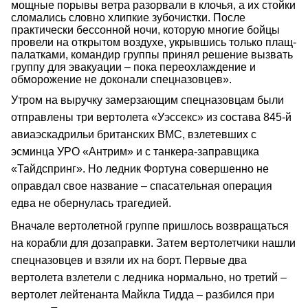
мощные порывы ветра разорвали в клочья, а их стойки
сломались словно хлипкие зубочистки. После
практически бессонной ночи, которую многие бойцы
провели на открытом воздухе, укрывшись только плащ-
палатками, командир группы принял решение вызвать
группу для эвакуации – пока переохлаждение и
обморожение не доконали спецназовцев».
Утром на выручку замерзающим спецназовцам были
отправлены три вертолета «Уэссекс» из состава 845-й
авиаэскадрильи британских ВМС, взлетевших с
эсминца УРО «Антрим» и с танкера-заправщика
«Тайдспринг». Но ледник Фортуна совершенно не
оправдал свое название – спасательная операция
едва не обернулась трагедией.
Вначале вертолетной группе пришлось возвращаться
на корабли для дозаправки. Затем вертолетчики нашли
спецназовцев и взяли их на борт. Первые два
вертолета взлетели с ледника нормально, но третий –
вертолет лейтенанта Майкла Тидда – разбился при