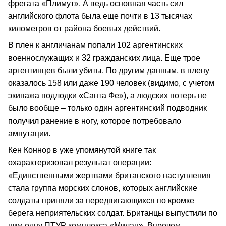
фрегата «Плимут». А ведь основная часть сил
английского флота была еще почти в 13 тысячах
километров от района боевых действий.
В плен к англичанам попали 102 аргентинских
военнослужащих и 32 гражданских лица. Еще трое
аргентинцев были убиты. По другим данным, в плену
оказалось 158 или даже 190 человек (видимо, с учетом
экипажа подлодки «Санта Фе»), а людских потерь не
было вообще – только один аргентинский подводник
получил ранение в ногу, которое потребовало
ампутации.
Кен Коннор в уже упомянутой книге так
охарактеризовал результат операции:
«Единственными жертвами британского наступления
стала группа морских слонов, которых английские
солдаты приняли за передвигающихся по кромке
берега неприятельских солдат. Британцы выпустили по
ним одну ПТУР комплекса «Милан». Впрочем,