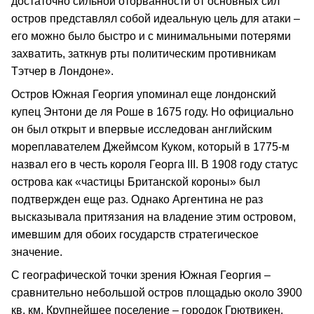
достаточно сильной оторванности от основных сил
остров представлял собой идеальную цель для атаки –
его можно было быстро и с минимальными потерями
захватить, заткнув рты политическим противникам
Тэтчер в Лондоне».
Остров Южная Георгия упоминал еще лондонский
купец Энтони де ля Роше в 1675 году. Но официально
он был открыт и впервые исследован английским
мореплавателем Джеймсом Куком, который в 1775-м
назвал его в честь короля Георга III. В 1908 году статус
острова как «частицы Британской короны» был
подтвержден еще раз. Однако Аргентина не раз
высказывала притязания на владение этим островом,
имевшим для обоих государств стратегическое
значение.
С географической точки зрения Южная Георгия –
сравнительно небольшой остров площадью около 3900
кв. км. Крупнейшее поселение – городок Грютвикен.