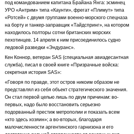
под командованием капитана Брайана Янга: эсминец
УРО «Антрим» типа «Каунти», фрегат «Плимут» типа
«Ротсей» с двумя группами военно-морского спецназа
на борту и танкер-заправщик «Тайдспринг», на котором
находилось полторы сотни британских морских
пехотинцев. 14 апреля к ним присоединилось судно
ледовой разведки «Эндуранс».
Кен Коннор, ветеран SAS (специальная авиадесантная
служба), писал в своей книге «Призрачные войска:
секретная история SAS»:
«Говоря по правде, этот остров никоим образом не
представлял из себя объект стратегического значения.
Он стал первой целью лишь по двум причинам: во-
первых, надо было восстановить серьезно
подорванный престиж метрополии и показать всем
«кто здесь хозяин»; а во-вторых, благодаря
малочисленности аргентинского гарнизона и его