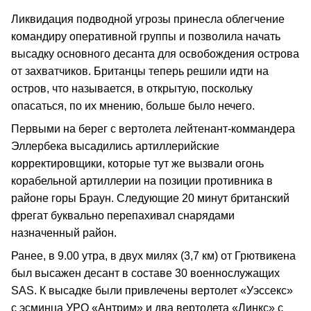
Ликвидация подводной угрозы принесла облегчение
командиру оперативной группы и позволила начать
высадку основного десанта для освобождения острова
от захватчиков. Британцы теперь решили идти на
остров, что называется, в открытую, поскольку
опасаться, по их мнению, больше было нечего.
Первыми на берег с вертолета лейтенант-коммандера
Эллербека высадились артиллерийские
корректировщики, которые тут же вызвали огонь
корабельной артиллерии на позиции противника в
районе горы Браун. Следующие 20 минут британский
фрегат буквально перепахивал снарядами
назначенный район.
Ранее, в 9.00 утра, в двух милях (3,7 км) от Грютвикена
был высажен десант в составе 30 военнослужащих
SAS. К высадке были привлечены вертолет «Уэссекс»
с эсминца УРО «Антрим» и два вертолета «Линкс» с