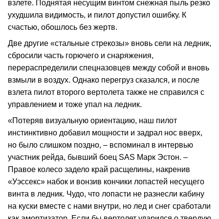
взлете. Поднятая несущим винтом снежная пыль резко
ухудшила видимость, и пилот допустил ошибку. К
счастью, обошлось без жертв.
Две другие «стальные стрекозы» вновь сели на ледник,
сбросили часть горючего и снаряжения,
перераспределили спецназовцев между собой и вновь
взмыли в воздух. Однако перегруз сказался, и после
взлета пилот второго вертолета также не справился с
управлением и тоже упал на ледник.
«Потеряв визуальную ориентацию, наш пилот
инстинктивно добавил мощности и задрал нос вверх,
но было слишком поздно, – вспоминал в интервью
участник рейда, бывший боец SAS Марк Эстон. –
Правое колесо задело край расщелины, накренив
«Уэссекс» набок и вонзив кончики лопастей несущего
винта в ледник. Чудо, что лопасти не разнесли кабину
на куски вместе с нами внутри, но лед и снег сработали
как амортизатор. Если бы вертолет ударился о твердую