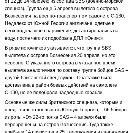
от 12 до 14 человек) из состава SBS (военно-морской
спецназ). Группа еще 5 апреля вылетела с острова
Вознесения на военно-транспортном самолете С-130.
Недалеко от Южной Георгии англичане, одетые в
легководолазное снаряжение, десантировались на
воду, после чего их подобрала ДПЛ «Оникс».
В ряде источников указывается, что группа SBS
вылетела с острова Вознесения 20 апреля, но это
неверно. С указанного острова в указанное время
вылетела аналогичная по составу группа бойцов SAS –
другой британской спецслужбы. Она также была
доставлена в район боевых действий на самолете
С-130, но ее подобрали надводные корабли.
Основные же силы британского спецназа, которым и
предстояло отвоевывать Южную Георгию, – 66 бойцов
из роты «D» 22-го полка SAS – 4 апреля были
переброшены на остров Вознесения. Туда также
прибыли 14 связистов и 25 т вооружения и снаряжения