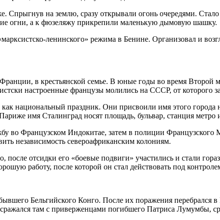
 Спрыгнув на землю, сразу открывали огонь очередями. Стало яс
ие огни, а к фюзеляжу прикрепили маленькую дымовую шашку.
марксистско-ленинского» режима в Бенине. Организовал и возгл
 Франции, в крестьянской семье. В юные годы во время Второй 
истски настроенные французы молились на СССР, от которого за
как национальный праздник. Они присвоили имя этого города не
 Париже имя Сталинград носят площадь, бульвар, станция метро 
жбу во Французском Индокитае, затем в полиции Французского 
вить независимость североафриканским колониям.
о, после отсидки его «боевые подвиги» участились и стали гораз
орошую работу, после которой он стал действовать под контрол
бывшего Бельгийского Конго. После их поражения перебрался в 
и сражался там с приверженцами погибшего Патриса Лумумбы, ср