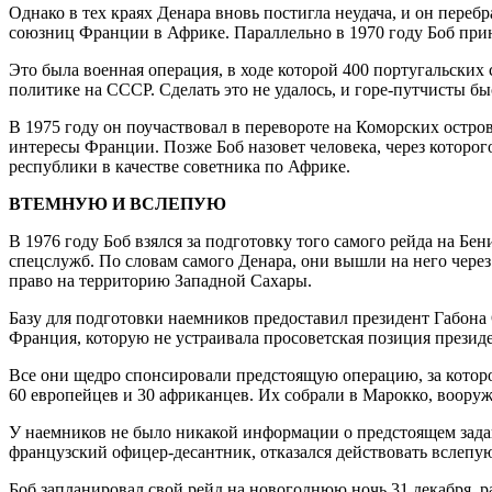
Однако в тех краях Денара вновь постигла неудача, и он пере
союзниц Франции в Африке. Параллельно в 1970 году Боб при
Это была военная операция, в ходе которой 400 португальских
политике на СССР. Сделать это не удалось, и горе-путчисты б
В 1975 году он поучаствовал в перевороте на Коморских остро
интересы Франции. Позже Боб назовет человека, через которо
республики в качестве советника по Африке.
ВТЕМНУЮ И ВСЛЕПУЮ
В 1976 году Боб взялся за подготовку того самого рейда на Бен
спецслужб. По словам самого Денара, они вышли на него чере
право на территорию Западной Сахары.
Базу для подготовки наемников предоставил президент Габона
Франция, которую не устраивала просоветская позиция презид
Все они щедро спонсировали предстоящую операцию, за которо
60 европейцев и 30 африканцев. Их собрали в Марокко, вооруж
У наемников не было никакой информации о предстоящем зада
французский офицер-десантник, отказался действовать вслепую
Боб запланировал свой рейд на новогоднюю ночь 31 декабря, ра