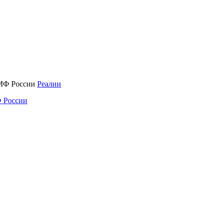
Реалии
 России