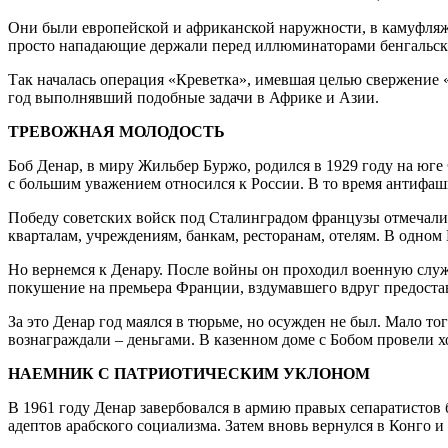
Они были европейской и африканской наружности, в камуфляже.
просто нападающие держали перед иллюминаторами бенгальск
Так началась операция «Креветка», имевшая целью свержение «
год выполнявший подобные задачи в Африке и Азии.
ТРЕВОЖНАЯ МОЛОДОСТЬ
Боб Денар, в миру Жильбер Буржо, родился в 1929 году на юге
с большим уважением относился к России. В то время антифаш
Победу советских войск под Сталинградом французы отмечали 
кварталам, учреждениям, банкам, ресторанам, отелям. В одном
Но вернемся к Денару. После войны он проходил военную слу
покушение на премьера Франции, вздумавшего вдруг предоста
За это Денар год маялся в тюрьме, но осужден не был. Мало тог
вознаграждали – деньгами. В казенном доме с Бобом провели х
НАЕМНИК С ПАТРИОТИЧЕСКИМ УКЛОНОМ
В 1961 году Денар завербовался в армию правых сепаратистов 
адептов арабского социализма. Затем вновь вернулся в Конго 