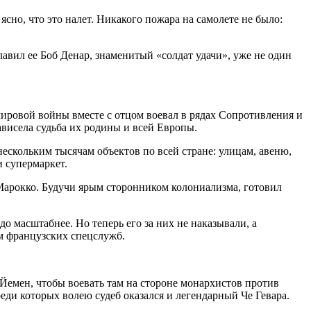
но, что это налет. Никакого пожара на самолете не было:
авил ее Боб Денар, знаменитый «солдат удачи», уже не один
мировой войны вместе с отцом воевал в рядах Сопротивления и
висела судьба их родины и всей Европы.
скольким тысячам объектов по всей стране: улицам, авеню,
и супермаркет.
Марокко. Будучи ярым сторонником колониализма, готовил
до масштабнее. Но теперь его за них не наказывали, а
ем французских спецслужб.
Йемен, чтобы воевать там на стороне монархистов против
еди которых волею судеб оказался и легендарный Че Гевара.