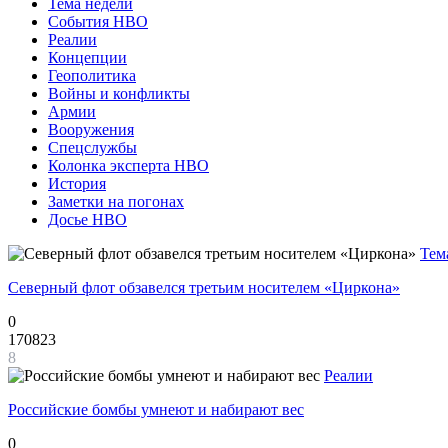
Тема недели
События НВО
Реалии
Концепции
Геополитика
Войны и конфликты
Армии
Вооружения
Спецслужбы
Колонка эксперта НВО
История
Заметки на погонах
Досье НВО
Тем
Северный флот обзавелся третьим носителем «Циркона»
0
170823
8
Реалии
Российские бомбы умнеют и набирают вес
0