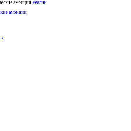
Реалии
ские амбиции
ах