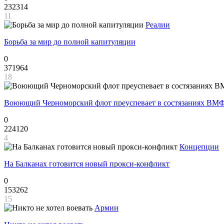
232314
11
Реалии
Борьба за мир до полной капитуляции
0
371964
18
Воюющий Черноморский флот преуспевает в состязаниях ВМФ
0
224120
4
Концепции
На Балканах готовится новый прокси-конфликт
0
153262
15
Армии