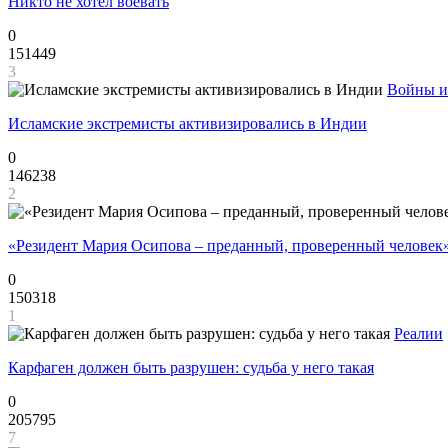
Никто не хотел воевать
0
151449
3
Войны и
Исламские экстремисты активизировались в Индии
0
146238
2
«Резидент Мария Осипова – преданный, проверенный человек
0
150318
1
Реалии
Карфаген должен быть разрушен: судьба у него такая
0
205795
7