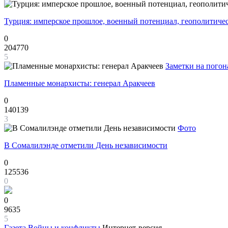
Турция: имперское прошлое, военный потенциал, геополитиче
0
204770
5
Заметки на погон
Пламенные монархисты: генерал Аракчеев
0
140139
3
Фото
В Сомалилэнде отметили День независимости
0
125536
0
0
9635
5
Газета
Войны и конфликты
Интернет-версия