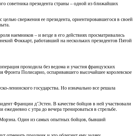
нного советника президента страны – одной из ближайших
 с целью свержения ее президента, ориентировавшегося в своей
пыта.
роля наемников – и везде в его действиях просматривались
л некий Фоккарт, работавший на нескольких президентов Пятой
а операция проходила без ведома и участия французских
ния Фронта Полисарио, оспаривавшего высочайшее королевское
ко-ленинского государства. Но изначально все решала
идент Франции д’Эстен. В качестве бойцов в ней участвовали
 ежедневно с утра до вечера тренироваться в стрельбе.
а Морэна. Один из самых опытных бойцов, бывший
т отмечать праздник и это облегчит ему задачу.