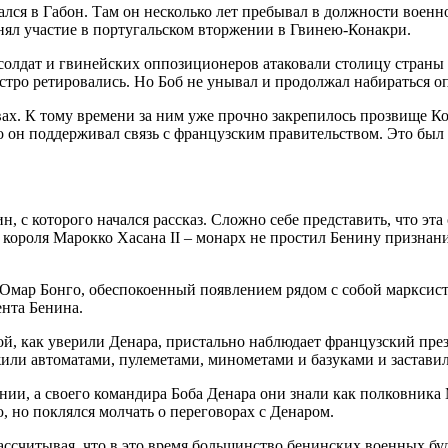
брался в Габон. Там он несколько лет пребывал в должности вое
нял участие в португальском вторжении в Гвинею-Конакри.
 солдат и гвинейских оппозиционеров атаковали столицу страны
ыстро ретировались. Но Боб не унывал и продолжал набираться о
вах. К тому времени за ним уже прочно закрепилось прозвище Ко
го он поддерживал связь с французским правительством. Это бы
ин, с которого начался рассказ. Сложно себе представить, что эт
з короля Марокко Хасана II – монарх не простил Бенину призна
 Омар Бонго, обеспокоенный появлением рядом с собой марксистс
ента Бенина.
й, как уверили Денара, пристально наблюдает французский през
или автоматами, пулеметами, минометами и базуками и заставили
нии, а своего командира Боба Денара они знали как полковник
, но поклялся молчать о переговорах с Денаром.
ссчитывая, что в это время большинство бенинских военных буду