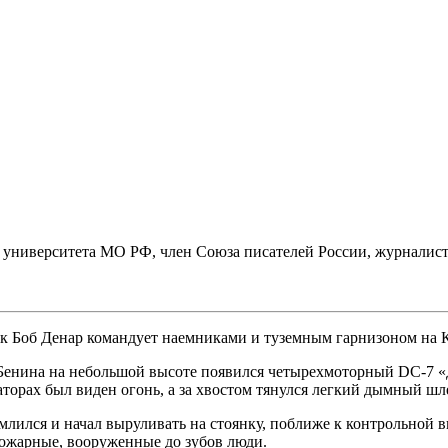
ниверситета МО РФ, член Союза писателей России, журналист,
 Боб Денар командует наемниками и туземным гарнизоном на К
Бенина на небольшой высоте появился четырехмоторный DC-7 «Ду
аторах был виден огонь, а за хвостом тянулся легкий дымный шл
лился и начал выруливать на стоянку, поближе к контрольной вы
пожарные, вооруженные до зубов люди.