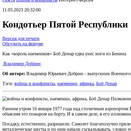
11.05.2023 20:32:00
Кондотьер Пятой Республики
Версия для печати
Обсудить на форуме
Как «король наемников» Боб Денар едва унес ноги из Бенина
Владимир Добрин
Об авторе:
Владимир Юрьевич Добрин – выпускник Военного у
Тэги:
войны и конфликты
,
наемники
,
африка
,
Боб Денар
Полковник
Ранним утром 16 января 1977 года над столичным аэропортом 
объясняя это пожаром на борту. И в самом деле, в его иллюмин
Посадку, естественно, разрешили. Самолет благополучно призем
металлические шесты и по ним начали соскальзывать, словно 