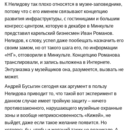
К Нелидову так плохо относятся в музее-заповеднике,
потому что с его именем связывают концепцию
развития инфраструктуры, с гостиницами и большим
конгресс-центром, которую в декабре в Минкульте
представил карельский бизнесмен Иван Романов.
Нелидов, к слову, успел даже пообещать назначить его
своим замом, но от такого шага его, по информации
«НГ», отговорили в Минкульте. Концепцию Романова
транслировали, и запись выложена в Интернете.
Энтузиазма у музейщиков она, разумеется, вызвать не
может.
Андрей Бусыгин сегодня как аргумент в пользу
Нелидова приводит то, что такой вот эксперимент в
данном случае имеет тройную защиту – ничего
противозаконного, нарушающего музейные охранные
зоны и вообще неприкосновенность «Кижей», не
выйдет, даже если такое желание появится. Но
хотелось бы, чтобы и желаний таких не возникало. А