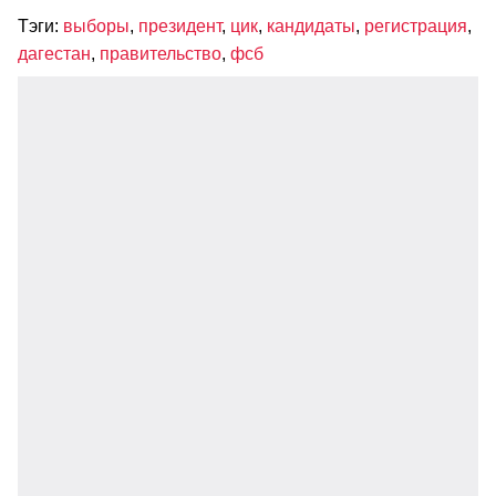
Тэги:
выборы
,
президент
,
цик
,
кандидаты
,
регистрация
,
дагестан
,
правительство
,
фсб