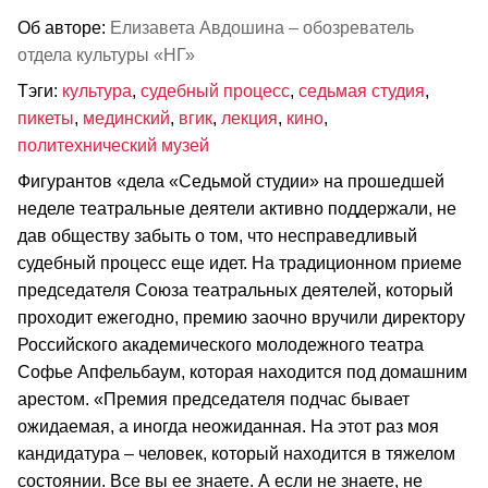
Об авторе:
Елизавета Авдошина – обозреватель
отдела культуры «НГ»
Тэги:
культура
,
судебный процесс
,
седьмая студия
,
пикеты
,
мединский
,
вгик
,
лекция
,
кино
,
политехнический музей
Фигурантов «дела «Седьмой студии» на прошедшей
неделе театральные деятели активно поддержали, не
дав обществу забыть о том, что несправедливый
судебный процесс еще идет. На традиционном приеме
председателя Союза театральных деятелей, который
проходит ежегодно, премию заочно вручили директору
Российского академического молодежного театра
Софье Апфельбаум, которая находится под домашним
арестом. «Премия председателя подчас бывает
ожидаемая, а иногда неожиданная. На этот раз моя
кандидатура – человек, который находится в тяжелом
состоянии. Все вы ее знаете. А если не знаете, не