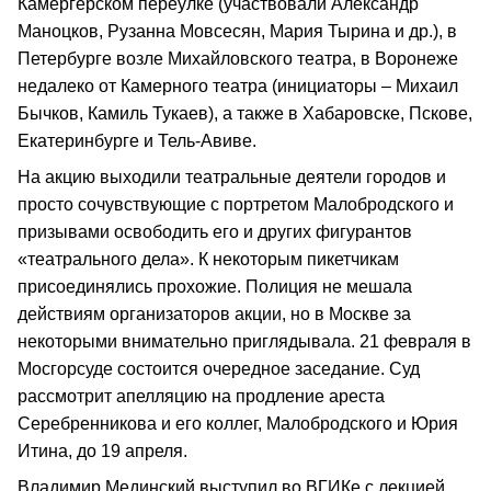
Камергерском переулке (участвовали Александр
Маноцков, Рузанна Мовсесян, Мария Тырина и др.), в
Петербурге возле Михайловского театра, в Воронеже
недалеко от Камерного театра (инициаторы – Михаил
Бычков, Камиль Тукаев), а также в Хабаровске, Пскове,
Екатеринбурге и Тель-Авиве.
На акцию выходили театральные деятели городов и
просто сочувствующие с портретом Малобродского и
призывами освободить его и других фигурантов
«театрального дела». К некоторым пикетчикам
присоединялись прохожие. Полиция не мешала
действиям организаторов акции, но в Москве за
некоторыми внимательно приглядывала. 21 февраля в
Мосгорсуде состоится очередное заседание. Суд
рассмотрит апелляцию на продление ареста
Серебренникова и его коллег, Малобродского и Юрия
Итина, до 19 апреля.
Владимир Мединский выступил во ВГИКе с лекцией