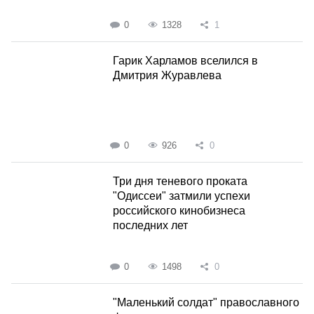
0
1328
1
Гарик Харламов вселился в
Дмитрия Журавлева
0
926
0
Три дня теневого проката
"Одиссеи" затмили успехи
российского кинобизнеса
последних лет
0
1498
0
"Маленький солдат" православного