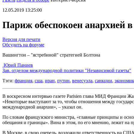
12.05.2019 13:25:00
Париж обеспокоен анархией в
Версия для печати
Обсудить на форуме
Вашингтон – "ястребиной" стратегией Болтона
Юрий Паниев
Зав. отделом международной политики "Независимой газеты"
Тэги:
франция
,
сша
,
иран
,
путин
,
венесуэла
,
санкции
,
экономик
В воскресном интервью газете Parisien глава МИД Франции Жа
«Некоторые выступают за то, чтобы отношения между государс
международной анархии», – указал он.
По словам французского министра, «главные принципы и основ
обещания и границы». Вина в этом, по его мнению, лежит на 
В Москве, в свою очередь, возложили ответственность на США