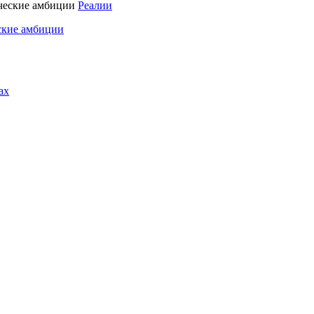
Реалии
ские амбиции
ах