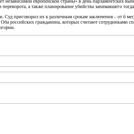
итет независимой европейской страны» в день парламентских вы
 переворота, а также планирование убийства занимавшего тогд
ии. Суд приговорил их к различным срокам заключения – от 6 ме
 Оба российских гражданина, которых считают сотрудниками сп
огории.