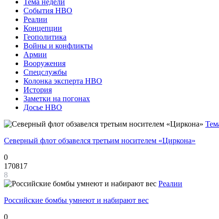
Тема недели
События НВО
Реалии
Концепции
Геополитика
Войны и конфликты
Армии
Вооружения
Спецслужбы
Колонка эксперта НВО
История
Заметки на погонах
Досье НВО
Тем
Северный флот обзавелся третьим носителем «Циркона»
0
170817
8
Реалии
Российские бомбы умнеют и набирают вес
0