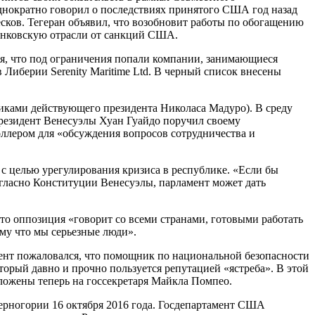
днократно говорил о последствиях принятого США год назад
сков. Тегеран объявил, что возобновит работы по обогащению
банковскую отрасли от санкций США.
, что под ограничения попали компании, занимающиеся
 Либерии Serenity Maritime Ltd. В черный список внесены
иками действующего президента Николаса Мадуро). В среду
президент Венесуэлы Хуан Гуайдо поручил своему
лером для «обсуждения вопросов сотрудничества и
 с целью урегулирования кризиса в республике. «Если бы
огласно Конституции Венесуэлы, парламент может дать
что оппозиция «говорит со всеми странами, готовыми работать
ому что мы серьезные люди».
дент пожаловался, что помощник по национальной безопасности
оторый давно и прочно пользуется репутацией «ястреба». В этой
зложены теперь на госсекретаря Майкла Помпео.
Черногории 16 октября 2016 года. Госдепартамент США