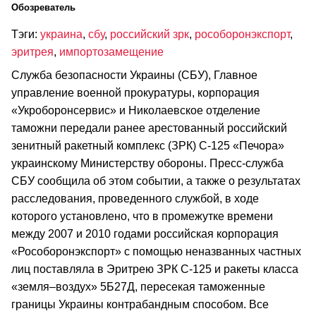
Обозреватель
Тэги:
украина
,
сбу
,
российский зрк
,
рособоронэкспорт
,
эритрея
,
импортозамещение
Служба безопасности Украины (СБУ), Главное
управление военной прокуратуры, корпорация
«Укроборонсервис» и Николаевское отделение
таможни передали ранее арестованный российский
зенитный ракетный комплекс (ЗРК) С-125 «Печора»
украинскому Министерству обороны. Пресс-служба
СБУ сообщила об этом событии, а также о результатах
расследования, проведенного службой, в ходе
которого установлено, что в промежутке времени
между 2007 и 2010 годами российская корпорация
«Рособоронэкспорт» с помощью неназванных частных
лиц поставляла в Эритрею ЗРК С-125 и ракеты класса
«земля–воздух» 5Б27Д, пересекая таможенные
границы Украины контрабандным способом. Все