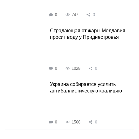
0
747
0
Страдающая от жары Молдавия
просит воду у Приднестровья
0
1029
0
Украина собирается усилить
антибаллистическую коалицию
0
1566
0