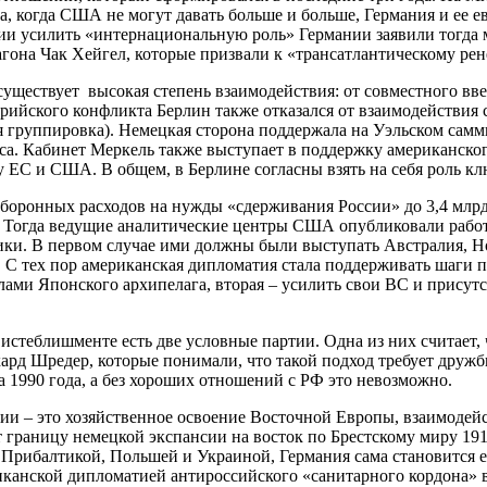
ена, когда США не могут давать больше и больше, Германия и ее
рении усилить «интернациональную роль» Германии заявили тог
гона Чак Хейгел, которые призвали к «трансатлантическому рен
уществует высокая степень взаимодействия: от совместного вв
рийского конфликта Берлин также отказался от взаимодействия 
я группировка). Немецкая сторона поддержала на Уэльском самм
са. Кабинет Меркель также выступает в поддержку американског
 ЕС и США. В общем, в Берлине согласны взять на себя роль к
оборонных расходов на нужды «сдерживания России» до 3,4 млрд
. Тогда ведущие аналитические центры США опубликовали работ
ки. В первом случае ими должны были выступать Австралия, Н
 С тех пор американская дипломатия стала поддерживать шаги 
лами Японского архипелага, вторая – усилить свои ВС и присут
 истеблишменте есть две условные партии. Одна из них считает
ард Шредер, которые понимали, что такой подход требует дружб
 1990 года, а без хороших отношений с РФ это невозможно.
мании – это хозяйственное освоение Восточной Европы, взаимоде
 границу немецкой экспансии на восток по Брестскому миру 1918
 с Прибалтикой, Польшей и Украиной, Германия сама становится
иканской дипломатией антироссийского «санитарного кордона» 