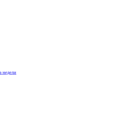
а недели