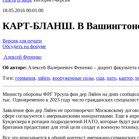
18.05.2016 00:01:00
КАРТ-БЛАНШ. В Вашингтоне 
Версия для печати
Обсудить на форуме
Алексей Фененко
Об авторе:
Алексей Валериевич Фененко – доцент факультета
Тэги:
германия
,
ляйен
,
вооруженные силы
,
сша
,
нато
,
картер
,
р
Министр обороны ФРГ Урсула фон дер Ляйен на днях сообщила,
тыс. Одновременно к 2023 году число гражданских специалистов
Заявление фон дер Ляйен не противоречит Московскому договор
сфере согласуются с американскими инициативами. Еще в апр
Бундесвера в ротации подразделений НАТО, которые будут раз
Британия предоставят для этой цели солдат и военную технику.
Все это вписывается в общий контекст американо-германских