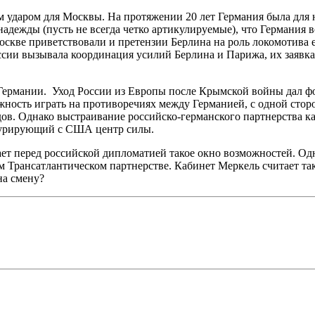
м ударом для Москвы. На протяжении 20 лет Германия была для
дежды (пусть не всегда четко артикулируемые), что Германия в
оскве приветствовали и претензии Берлина на роль локомотива
сии вызывала координация усилий Берлина и Парижа, их заявка
ермании. Уход России из Европы после Крымской войны дал фор
жность играть на противоречиях между Германией, с одной стор
одов. Однако выстраивание российско-германского партнерства
нкурирующий с США центр силы.
т перед российской дипломатией такое окно возможностей. Одн
м Трансатлантическом партнерстве. Кабинет Меркель считает та
на смену?