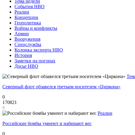
Тема недели
События НВО
Реалии
Концепции
Геополитика
Войны и конфликты
Армии
Вооружения
Спецслужбы
Колонка эксперта НВО
История
Заметки на погонах
Досье НВО
Тем
Северный флот обзавелся третьим носителем «Циркона»
0
170821
8
Реалии
Российские бомбы умнеют и набирают вес
0