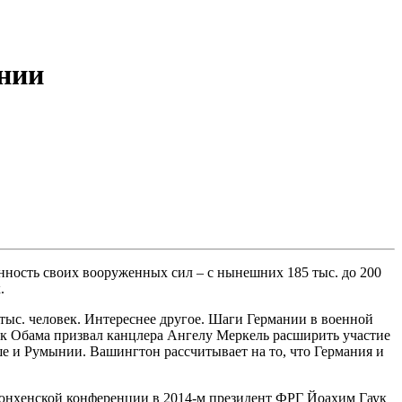
нии
нность своих вооруженных сил – с нынешних 185 тыс. до 200
.
тыс. человек. Интереснее другое. Шаги Германии в военной
ак Обама призвал канцлера Ангелу Меркель расширить участие
е и Румынии. Вашингтон рассчитывает на то, что Германия и
Мюнхенской конференции в 2014-м президент ФРГ Йоахим Гаук