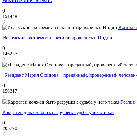
Никто не хотел воевать
0
151448
3
Войны и
Исламские экстремисты активизировались в Индии
0
146237
2
«Резидент Мария Осипова – преданный, проверенный человек
0
150317
1
Реалии
Карфаген должен быть разрушен: судьба у него такая
0
205790
7