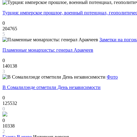
Турция: имперское прошлое, военный потенциал, геополитиче
0
204765
5
Заметки на погон
Пламенные монархисты: генерал Аракчеев
0
140138
3
Фото
В Сомалилэнде отметили День независимости
0
125532
0
0
10338
2
Газета
В мире
Интернет-версия