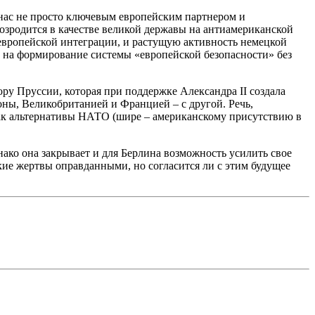
 нас не просто ключевым европейским партнером и
озродится в качестве великой державы на антиамериканской
 европейской интеграции, и растущую активность немецкой
 на формирование системы «европейской безопасности» без
у Пруссии, которая при поддержке Александра II создала
оны, Великобританией и Францией – с другой. Речь,
 как альтернативы НАТО (шире – американскому присутствию в
ако она закрывает и для Берлина возможность усилить свое
кие жертвы оправданными, но согласится ли с этим будущее