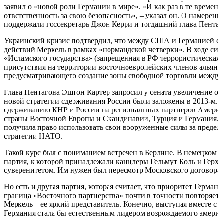
заявил о «новой роли Германии в мире». «И как раз в те врем
ответственность за свою безопасность», – указал он. О наме
поддержали госсекретарь Джон Керри и тогдашний глава Пента
Украинский кризис подтвердил, что между США и Германией с
действий Меркель в рамках «нормандской четверки». В ходе си
«Исламского государства» (запрещенная в РФ террористическа
присутствия на территории восточноевропейских членов альян
предусматривающего создание зоны свободной торговли между
Глава Пентагона Эштон Картер запросил у сената увеличение 
новой стратегии сдерживания России были заложены в 2013-м
сдерживанию КНР и России на региональных партнеров Амери
страны Восточной Европы и Скандинавии, Турция и Германия.
получила право использовать свои вооруженные силы за преде
стратегии НАТО.
Такой курс был с пониманием встречен в Берлине. В немецком
партия, к которой принадлежали канцлеры Гельмут Коль и Герх
суверенитетом. Им нужен был пересмотр Московского договора
Но есть и другая партия, которая считает, что приоритет Гер
граница «Восточного партнерства» почти в точности повторяет
Меркель – ее яркий представитель. Конечно, выступая вместе
Германия стала бы естественным лидером возрождаемого амер