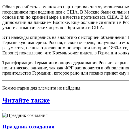
Обвал российско-германского партнерства стал чувствительны
посредником при ведении дел с США. В Москве были сильны на
основе или по крайней мере в качестве противовеса США. В М
дипломатии на Ближнем Востоке. Еще большие симпатии в Рос
участия атлантических держав – Британии и США.
Эти надежды опирались на аналогию с историей объединения Г
Германскую империю. Россия, в свою очередь, получила возмо
разумеется, не шла о дословном повторении истории 1860-х г
Европе) показывало, что Кремль хочет видеть в Германии ко
Трансформация Германии в опору сдерживания России закрывае
политическое влияние, так как ФРГ растворяется в обновленно
правительство Германии, которое рано или поздно придет ему 
Комментарии для элемента не найдены.
Читайте также
Праздник созидания