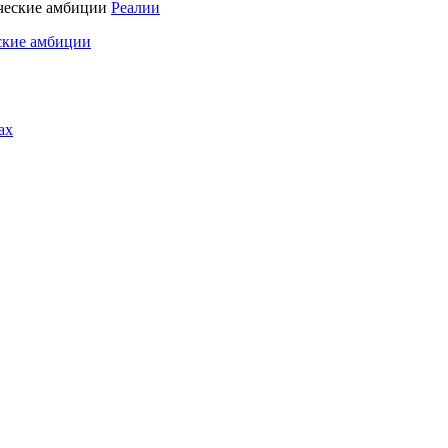
Реалии
ские амбиции
ах