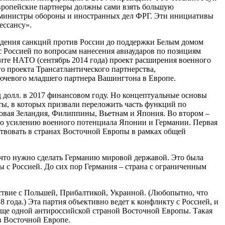
 европейские партнеры должны сами взять большую
да министры обороны и иностранных дел ФРГ. Эти инициативы
ессансу».
едения санкций против России до поддержки Белым домом
с Россией по вопросам нанесения авиаударов по позициям
ите НАТО (сентябрь 2014 года) проект расширения военного
о проекта Трансатлантического партнерства,
лючевого младшего партнера Вашингтона в Европе.
 долл. в 2017 финансовом году. Но концептуальные основы
ы, в которых призвали переложить часть функций по
овая Зеландия, Филиппины, Вьетнам и Япония. Во втором –
по усилению военного потенциала Японии и Германии. Первая
ствовать в странах Восточной Европы в рамках общей
, что нужно сделать Германию мировой державой. Это была
ы с Россией. До сих пор Германия – страна с ограниченным
йствие с Польшей, Прибалтикой, Украиной. (Любопытно, что
 года.) Эта партия объективно ведет к конфликту с Россией, и
 еще одной антироссийской страной Восточной Европы. Такая
в Восточной Европе.