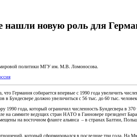
нашли новую роль для Герма
 мировой политики МГУ им. М.В. Ломоносова.
оссия
 что Германия собирается впервые с 1990 года увеличить числе
 в Бундесвере должно увеличиться с 56 тыс. до 60 тыс. человек
у 1990 года, который ограничил численность Бундесвера в 370 
еле на саммите ведущих стран НАТО в Ганновере президент Бар
мещены на восточном фланге альянса – в странах Балтии, Польш
 отношений, который сформировался в последние три года. На 