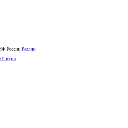
Реалии
 России