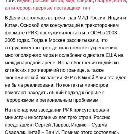
Тэги:
индия
,
россия
,
китай
,
мид
,
лавров
,
свардж
,
ван и
,
антитеррор
,
ядерные поставщики
,
гяп
В Дели состоялась встреча глав МИД России, Индии и
Китая. Основой для консультаций в трехстороннем
формате (РИК) послужили контакты в ООН в 2003–
2005 годах. Тогда в Москве рассчитывали, что
сотрудничество трех держав поможет укреплению
многополярного мира и ослаблению диктата США на
международной арене. Из-за обострения индийско-
китайских противоречий по границе, а также
экономической экспансии КНР в Южной Азии эта идея
не была реализована. Но контакты министров
помогают находить общий подход к борьбе с
терроризмом и региональным проблемам.
На пленарном заседании РИК присутствовали
министры иностранных дел трех стран. Россию
представлял Сергей Лавров, Индию – Сушма
Сварадж, Китай – Ван И. Помимо этого состоялись