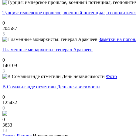
Турция: имперское прошлое, военный потенциал, геополитиче
0
204587
5
Заметки на погон
Пламенные монархисты: генерал Аракчеев
0
140109
3
Фото
В Сомалилэнде отметили День независимости
0
125432
0
0
3633
13
Газета
В мире
Интернет-версия