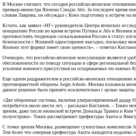
В Москве считают, что сегодня российско-японские отношения
премьер-министра Японии Синдзо Абэ. За последнее время они 
словам Лаврова, он обсуждал с Коно подготовку к встрече на 
Кстати, как заявил «НГ» руководитель Центра японских иссле
инициативе России во время встречи Путина и Абэ в Японии в
противостоять тенденции соскальзывания России в статус изго
безопасности с Японией односторонне выгодно, поскольку може
Японии этот формат имеет свою ценность», – отметил Кистано
Очевидно, что российско-японские консультации являются удоб
обеспокоенности по поводу ситуации в сфере региональной без
усиление военного присутствия на оспариваемых ею южных Ку
Еще одним раздражителем в российско-японских отношениях яв
противоракетной обороны Aegis Ashore. Москва изложила япон
данное решение было принято исключительно с целью защиты с
«Две оборонные системы, включая ультрасовременный радар SSR
потребуется около шести лет, – рассказал Кистанов. – Токио м
зрения, даже после июньской встречи Дональда Трампа и Ким 
полуострова». Токио рассматривает префектуры Акита и Ямагут
С точки зрения Москвы, размещение сухопутных комплексов A
Тем более что северная префектура Акита находится недалеко о