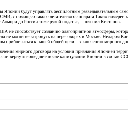
ы Японии будут управлять беспилотным разведывательным само
СМИ, с помощью такого летательного аппарата Токио намерен к
 Аомори до России тоже рукой подать», – пояснил Кистанов.
ША не способствует созданию благоприятной атмосферы, котора
ны не могли не затронуть на переговорах в Москве. Недаром Ко
гом приблизиться к нашей общей цели – заключению мирного до
аключения мирного договора на условии признания Японией терр
 России вернуть вошедшие после капитуляции Японии в состав 