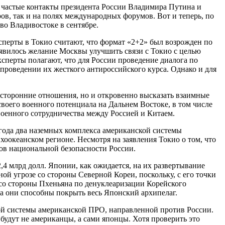
и частые контакты президента России Владимира Путина и
ов, так и на полях международных форумов. Вот и теперь, по
во Владивостоке в сентябре.
сперты в Токио считают, что формат «2+2» был возрожден по
оявилось желание Москвы улучшить связи с Токио с целью
ксперты полагают, что для России проведение диалога по
 проведении их жесткого антироссийского курса. Однако и для
вусторонние отношения, но и откровенно высказать взаимные
воего военного потенциала на Дальнем Востоке, в том числе
оенного сотрудничества между Россией и Китаем.
 года два наземных комплекса американской системы
океанском регионе. Несмотря на заявления Токио о том, что
ов национальной безопасности России.
,4 млрд долл. Японии, как ожидается, на их развертывание
ной угрозе со стороны Северной Кореи, поскольку, с его точки
со стороны Пхеньяна по денуклеаризации Корейского
да они способны покрыть весь Японский архипелаг.
ой системы американской ПРО, направленной против России.
 будут не американцы, а сами японцы. Хотя проверить это