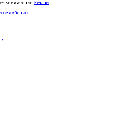
Реалии
ские амбиции
ах