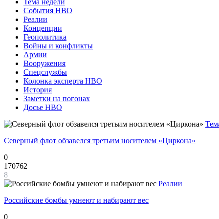
Тема недели
События НВО
Реалии
Концепции
Геополитика
Войны и конфликты
Армии
Вооружения
Спецслужбы
Колонка эксперта НВО
История
Заметки на погонах
Досье НВО
Тем
Северный флот обзавелся третьим носителем «Циркона»
0
170762
8
Реалии
Российские бомбы умнеют и набирают вес
0