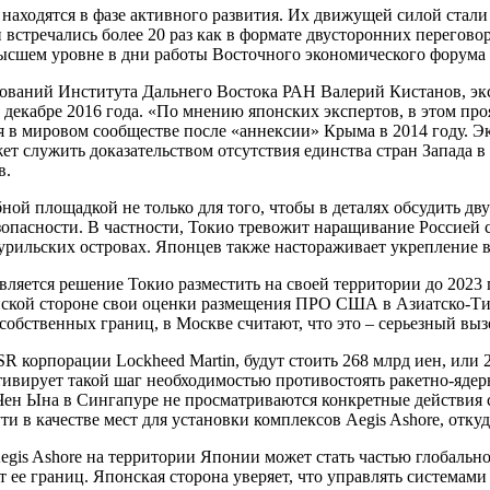
 находятся в фазе активного развития. Их движущей силой стал
встречались более 20 раз как в формате двусторонних переговор
высшем уровне в дни работы Восточного экономического форума 
дований Института Дальнего Востока РАН Валерий Кистанов, эк
 декабре 2016 года. «По мнению японских экспертов, в этом пр
я в мировом сообществе после «аннексии» Крыма в 2014 году. Э
т служить доказательством отсутствия единства стран Запада в
в.
ной площадкой не только для того, чтобы в деталях обсудить д
опасности. В частности, Токио тревожит наращивание Россией с
рильских островах. Японцев также настораживает укрепление в
ляется решение Токио разместить на своей территории до 2023
ской стороне свои оценки размещения ПРО США в Азиатско-Тихо
обственных границ, в Москве считают, что это – серьезный выз
 корпорации Lockheed Martin, будут стоить 268 млрд иен, или 2
отивирует такой шаг необходимостью противостоять ракетно-ядер
Чен Ына в Сингапуре не просматриваются конкретные действия 
и в качестве мест для установки комплексов Aegis Ashore, отку
egis Ashore на территории Японии может стать частью глобальн
т ее границ. Японская сторона уверяет, что управлять системами