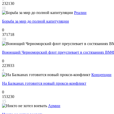
232130
11
Реалии
Борьба за мир до полной капитуляции
0
371718
18
Воюющий Черноморский флот преуспевает в состязаниях ВМФ
0
223933
4
Концепции
На Балканах готовится новый прокси-конфликт
0
153230
15
Армии