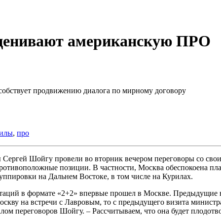
оценивают американскую ПРО
собствует продвижению диалога по мирному договору
илы
,
про
 Сергей Шойгу провели во вторник вечером переговоры со сво
противоположные позиции. В частности, Москва обеспокоена пл
уппировки на Дальнем Востоке, в том числе на Курилах.
аций в формате «2+2» впервые прошел в Москве. Предыдущие вст
скву на встречи с Лавровым, то с предыдущего визита министр
лом переговоров Шойгу. – Рассчитываем, что она будет плодотв