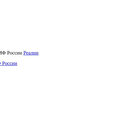
Реалии
 России